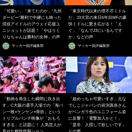
「可愛い」「来てたのか」“九州
「東京時代以来の理不尽ミドル
ダービー”勝利で中継にも映った
だ」J3大宮の来日6年目MFの豪
現役アイドルのアウェイ応援ユ
快ミドルに驚き広がる！「え
ニショットが話題！「やはりく
ぐ」「なんでJ3にいるんです
りなちゃんは勝利の女神」の声
か」などの声
サッカー批評編集部
サッカー批評編集部
「動画を再生した瞬間に吹き出
「超めっちゃ可愛いすぎ」元な
す」C大阪の選手入場での「海パ
でしこジャパンの岩渕真奈さん
ン一枚×ケンケン×骨折」という
がベンガラ色のユニフォーム姿
トリプルパンチ映像が「おもろ
に反響！「電撃加入かと！」
すぎる」と話題に！ 人気芸人が
「是非、入団して欲しいです」
見せた根性炸裂シーン
との声