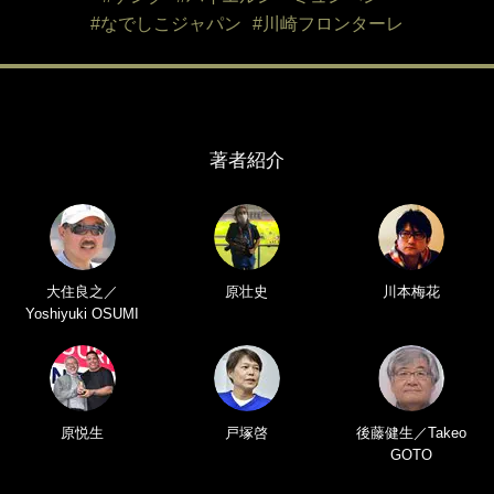
#なでしこジャパン
#川崎フロンターレ
著者紹介
大住良之／
原壮史
川本梅花
Yoshiyuki OSUMI
原悦生
戸塚啓
後藤健生／Takeo
GOTO