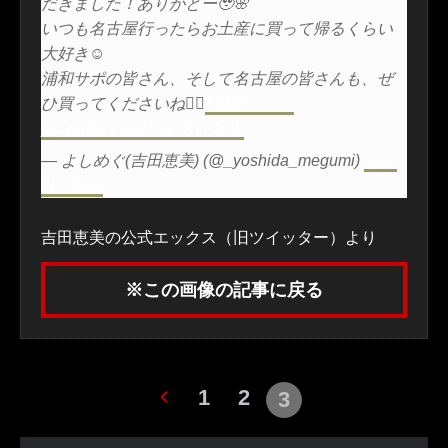
だきました！ありがとー🥹🌸
いつも名古屋行ったらお土産に買って帰るくらい
大好き☺️
浦和サポの皆さん、そして名古屋の皆さんも、ぜ
ひ買ってくださいね❤️‍🔥
#浦和レッズ
pic.twitter.com/TQyLKvPNnh
— よしめぐ(吉田恵美) (@_yoshida_megumi)
April
28, 2024
吉田恵美の公式エックス（旧ツイッター）より
※この画像の記事に戻る
1
2
3