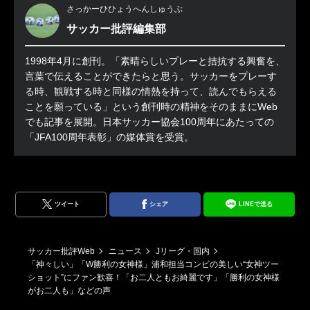
さっかーひひょうへんしゅうぶ
サッカー批評編集部
1998年4月に創刊。「素晴らしいプレーと拮抗する興奮を、
言葉で伝えることができたらと思う。サッカーをプレーす
る時、観戦する時と同様の情熱を持って、読んでもらえる
ことを願っている」という創刊時の精神をそのままにWeb
でも記事を展開。日本サッカー協会100周年にあたっての
「JFA100周年表彰」の媒体賞を受賞。
ツイート
シェア
LINEで送る
サッカー批評Web
ニュース
Jリーグ・国内
「神々しい」「W勝利の女神様」浦和担当コンビの美しい“女神ツー
ショット”にファン歓喜！「お二人ともお綺麗です」「勝利の女神様
がお二人も」などの声