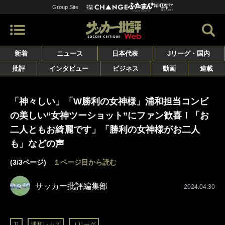
Group Site
新着
ニュース
日本代表
Jリーグ・国内
批評
インタビュー
ビジネス
動画
連載
「神々しい」「W勝利の女神様」浦和担当コンビ
の美しい“女神ツーショット”にファン歓喜！「お
二人ともお綺麗です」「勝利の女神様がお二人
も」などの声
(3/3ページ)
１ページ目から読む
サッカー批評編集部
2024.04.30
J1
浦和レッズ
Ｊリーグ