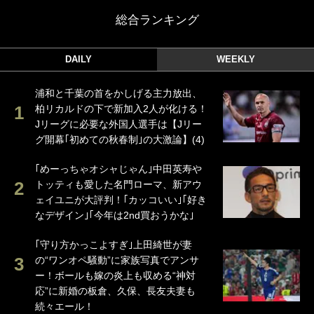
総合ランキング
DAILY
WEEKLY
浦和と千葉の首をかしげる主力放出、
柏リカルドの下で新加入2人が化ける！
Jリーグに必要な外国人選手は【Jリー
グ開幕｢初めての秋春制｣の大激論】(4)
｢めーっちゃオシャじゃん｣中田英寿や
トッティも愛した名門ローマ、新アウ
ェイユニが大評判！｢カッコいい｣｢好き
なデザイン｣｢今年は2nd買おうかな｣
｢守り方かっこよすぎ｣上田綺世が妻
の“ワンオペ騒動”に家族写真でアンサ
ー！ボールも嫁の炎上も収める“神対
応”に新婚の板倉、久保、長友夫妻も
続々エール！