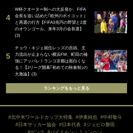
W杯クオーター制への大反発か、FIFA
会長を追い詰めた｢欧州のボイコット｣
と再選の行方【FIFA3兆円の野望と2度
のオウンゴール、来年3月の会長選】
(3)
チョウ・キジェ就任レッズの吉凶、主
力流出が止まらない横浜FM、町田の補
強にアッパレ！ランコ京都は面白くな
る！【Jリーグ開幕｢初めての秋春制｣の
大激論】(3)
ランキングをもっと見る
#北中米ワールドカップ大特集
#伊東純也
#中村敬斗
#日本サッカー協会
#日本代表
#ジュビロ磐田
#ゲンク
#バイエルン・ミュンヘン