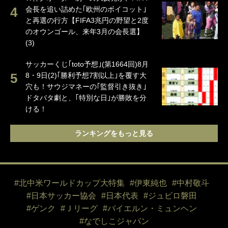
会長を追い詰めた｢欧州のボイコット｣
と再選の行方【FIFA3兆円の野望と2度
のオウンゴール、来年3月の会長選】
(3)
サッカーくじ｢toto予想｣(第1664回)8月
8・9日(2)｢勝利予想7割以上｣を覆す大
穴も！サウジマネーの｢監督引き抜き｣
ドタバタ劇と、｢特別な日｣が勝敗を分
ける！
ランキングをもっと見る
#北中米ワールドカップ大特集
#伊東純也
#中村敬斗
#日本サッカー協会
#日本代表
#ジュビロ磐田
#ゲンク
#Ｊリーグ
#バイエルン・ミュンヘン
#なでしこジャパン