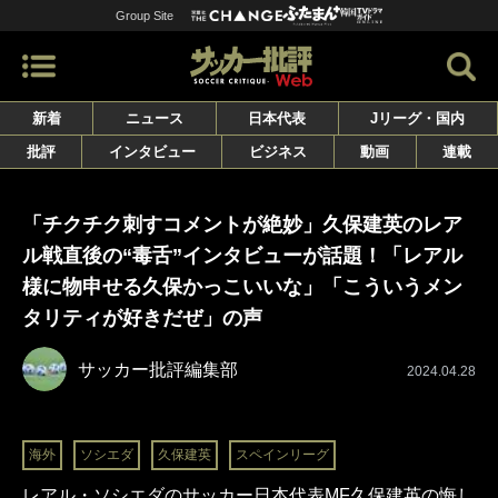
Group Site
新着
ニュース
日本代表
Jリーグ・国内
批評
インタビュー
ビジネス
動画
連載
「チクチク刺すコメントが絶妙」久保建英のレア
ル戦直後の“毒舌”インタビューが話題！「レアル
様に物申せる久保かっこいいな」「こういうメン
タリティが好きだぜ」の声
サッカー批評編集部
2024.04.28
海外
ソシエダ
久保建英
スペインリーグ
レアル・ソシエダのサッカー日本代表MF久保建英の悔し