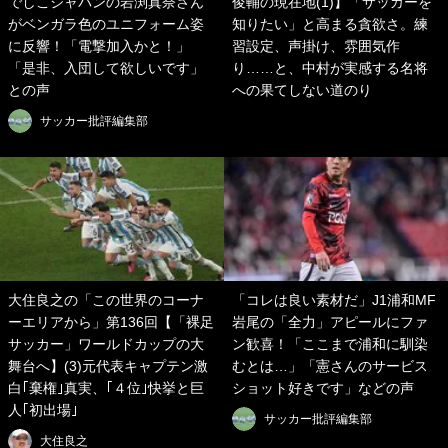
でしこジャパンの岩渕真奈さん
俊輔の現在地(1)】「サッカーを
がベンガラ色のユニフォーム姿
知りたい」と高まる貪欲さ。練
に反響！「電撃加入かと！」
習設定、声掛け、雰囲気作
「是非、入団して欲しいです」
り……と、中村が実感する名将
との声
への果てしない道のり
サッカー批評編集部
大住良之の「この世界のコーナ
「コレは良い素材だ」J1浦和MF
ーエリアから」第136回【「裸足
岩尾の「全力」アピールにファ
サッカー」ワールドカップの大
ン歓喜！「ここまで浦和に馴染
舞台へ】(3)元代表キャプテン激
むとは…」「憲さんのサービス
白｢棄権｣真実、｢４位｣快挙と巨
ショット好きです」などの声
人｢初出場｣
サッカー批評編集部
大住良之