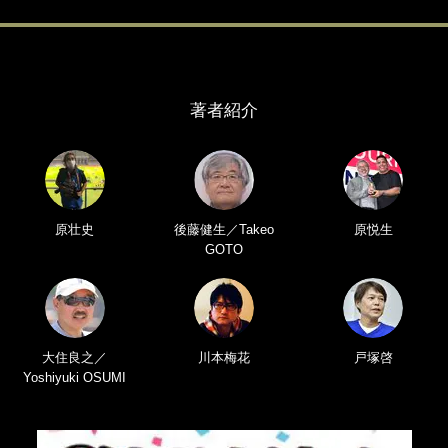
著者紹介
原壮史
後藤健生／Takeo
原悦生
GOTO
大住良之／
川本梅花
戸塚啓
Yoshiyuki OSUMI