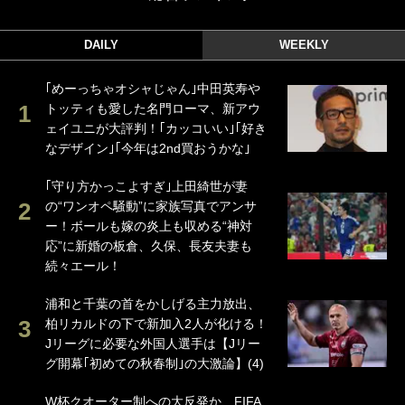
DAILY
WEEKLY
｢めーっちゃオシャじゃん｣中田英寿や
トッティも愛した名門ローマ、新アウ
ェイユニが大評判！｢カッコいい｣｢好き
なデザイン｣｢今年は2nd買おうかな｣
｢守り方かっこよすぎ｣上田綺世が妻
の“ワンオペ騒動”に家族写真でアンサ
ー！ボールも嫁の炎上も収める“神対
応”に新婚の板倉、久保、長友夫妻も
続々エール！
浦和と千葉の首をかしげる主力放出、
柏リカルドの下で新加入2人が化ける！
Jリーグに必要な外国人選手は【Jリー
グ開幕｢初めての秋春制｣の大激論】(4)
W杯クオーター制への大反発か、FIFA