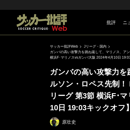
批評
ニ
Jリーグ
戦術
注目選手
海外サッ
監督
マネー
チームマ
日本代表
サッカー批評Web
Jリーグ・国内
ガンバの高い攻撃力を跳ね返して、マリノス、アンデ
横浜F･マリノスvsガンバ大阪 2024年4月10日 19
ガンバの高い攻撃力を
ルソン・ロペス先制！ 
リーグ 第3節 横浜F･マ
10日 19:03キックオフ
原壮史