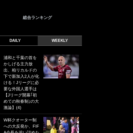
総合ランキング
DAILY
WEEKLY
浦和と千葉の首を
｢光の速さじゃん｣
かしげる主力放
｢えっぐいミドル｣
出、柏リカルドの
ドイツ名門移籍の
下で新加入2人が化
日本代表23歳ボラ
ける！Jリーグに必
ンチ、移籍後初ゴ
要な外国人選手は
ールに驚愕！｢見た
【Jリーグ開幕｢初
事ないシュートや｣
めての秋春制｣の大
｢聡がどんどん遠く
激論】(4)
なっていく」
W杯クオーター制
｢誰が止めれんねん
への大反発か、FIF
w｣フェイエ上田綺
A会長を追い詰めた
世の“神コース”弾丸