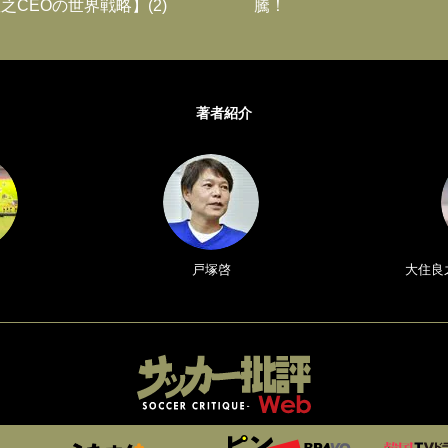
之CEOの世界戦略】(2)
騰！
著者紹介
戸塚啓
大住良之／