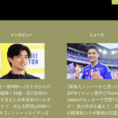
インタビュー
ニュース
う一度W杯へ｣大ケガからの
｢新加入メンバーかと思っ
復帰！34歳・谷口彰悟の
浜FMイケメン選手がTravis
跡を支えた日本資本のベルギ
Japanのセンターで完璧T
クラブ、次なる野望はW杯ベ
ズ！ 涙の共演を越えて…
8【シント＝トロイデン立
の開幕戦コラボ動画が話題