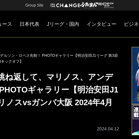
Group Site
ュース
日本代表
Jリーグ・国内
インタビュー
ビジネ
・国内
カー
ネジメント
Jリーグ・国内
戦術
注目選手
海外サッカー
監督
マネー
チームマネジメント
日本代表
ルソン・ロペス先制！ PHOTOギャラリー【明治安田J1リーグ 第3節
:03キックオフ】
跳ね返して、マリノス、アンデ
PHOTOギャラリー【明治安田J1
リノスvsガンバ大阪 2024年4月
】
2024.04.12