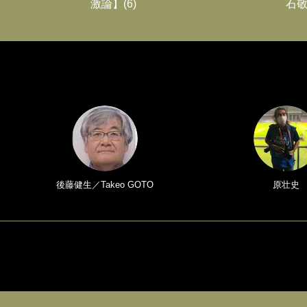
激論】(6)
石敬
後藤健生／Takeo GOTO
原壮史