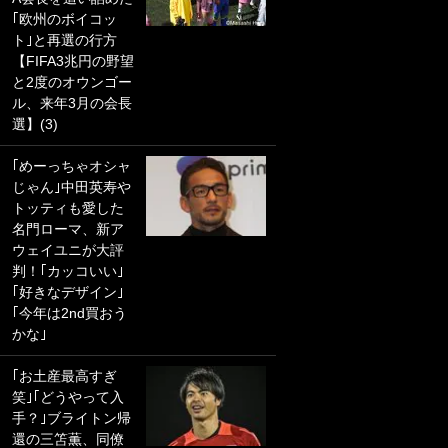
｢欧州のボイコッ
PKにイタリア代表
ト｣と再選の行方
GKも成す術なし！
【FIFA3兆円の野望
｢ノーチャンスすぎ
と2度のオウンゴー
るわ｣｢綺世のPKの
ル、来年3月の会長
上手さは世界屈指
選】(3)
かも｣
｢めーっちゃオシャ
｢また敬斗が魚に
じゃん｣中田英寿や
笑｣菅原由勢がW杯
トッティも愛した
戦士の夏休み秘蔵
名門ローマ、新ア
ショット公開！ 川
ウェイユニが大評
口春奈と結婚のモ
判！｢カッコいい｣
テ男も登場で｢写真
｢好きなデザイン｣
全部楽しそう｣｢タ
｢今年は2nd買おう
ケの水中かわいす
かな｣
ぎる」
｢お土産最高すぎ
｢セカンドで決まり
笑｣｢どうやって入
だな｣19歳の日本代
手？｣ブライトン帰
表MFが加入したス
還の三笘薫、同僚
ペイン名門、“地中