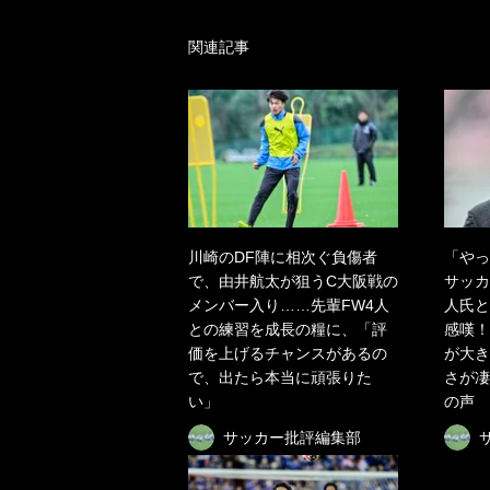
関連記事
川崎のDF陣に相次ぐ負傷者
「やっ
で、由井航太が狙うC大阪戦の
サッカ
メンバー入り……先輩FW4人
人氏と
との練習を成長の糧に、「評
感嘆！
価を上げるチャンスがあるの
が大き
で、出たら本当に頑張りた
さが凄
い」
の声
サッカー批評編集部