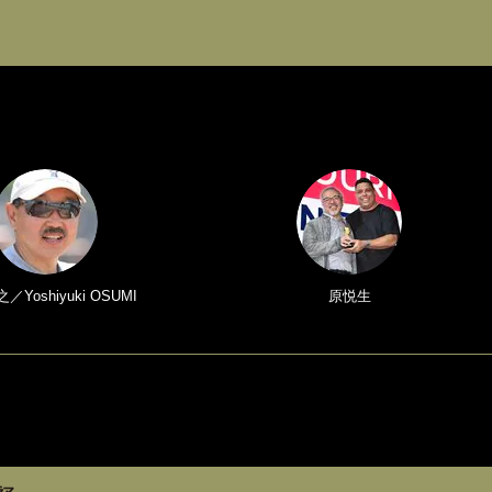
Yoshiyuki OSUMI
原悦生