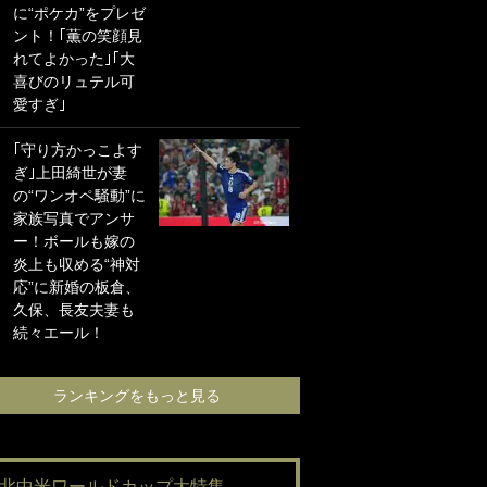
に“ポケカ”をプレゼ
海の夕日”新アウェ
ント！｢薫の笑顔見
イユニに大反響｢か
れてよかった｣｢大
っこよすぎ｣｢革新
喜びのリュテル可
的｣｢ソソられる！｣
愛すぎ｣
｢お土産最高すぎ
｢守り方かっこよす
笑｣｢どうやって入
ぎ｣上田綺世が妻
手？｣ブライトン帰
の“ワンオペ騒動”に
還の三笘薫、同僚
家族写真でアンサ
に“ポケカ”をプレゼ
ー！ボールも嫁の
ント！｢薫の笑顔見
炎上も収める“神対
れてよかった｣｢大
応”に新婚の板倉、
喜びのリュテル可
久保、長友夫妻も
愛すぎ｣
続々エール！
ランキングをも
ランキングをもっと見る
#北中米ワールドカップ大特集