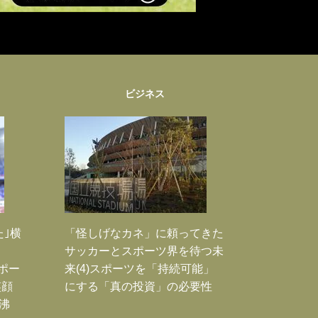
ビジネス
た｣横
「怪しげなカネ」に頼ってきた
サッカーとスポーツ界を待つ未
Jポー
来(4)スポーツを「持続可能」
笑顔
にする「真の投資」の必要性
沸