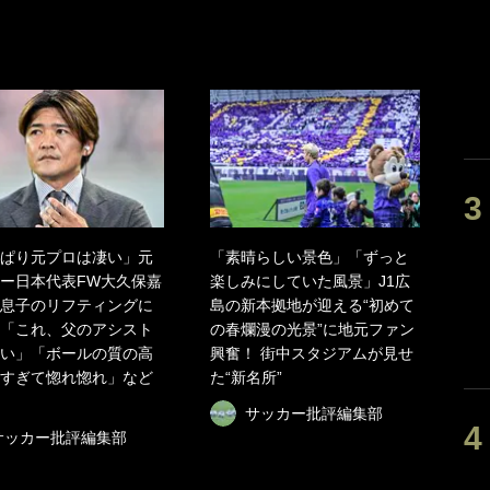
ぱり元プロは凄い」元
「素晴らしい景色」「ずっと
ー日本代表FW大久保嘉
楽しみにしていた風景」J1広
息子のリフティングに
島の新本拠地が迎える“初めて
「これ、父のアシスト
の春爛漫の光景”に地元ファン
い」「ボールの質の高
興奮！ 街中スタジアムが見せ
すぎて惚れ惚れ」など
た“新名所”
サッカー批評編集部
サッカー批評編集部