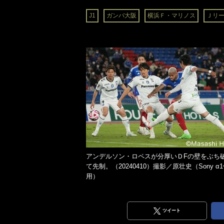
J1
ガンバ大阪
横浜Ｆ・マリノス
Ｊリ
アンデルソン・ロペスが分厚いＤFの壁をぶち
て先制。（20240410）撮影／原壮史（Sony α
用）
ツイート