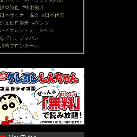
#伊東純也
#中村敬斗
#日本サッカー協会
#日本代表
#ジュビロ磐田
#ゲンク
#バイエルン・ミュンヘン
#なでしこジャパン
#川崎フロンターレ