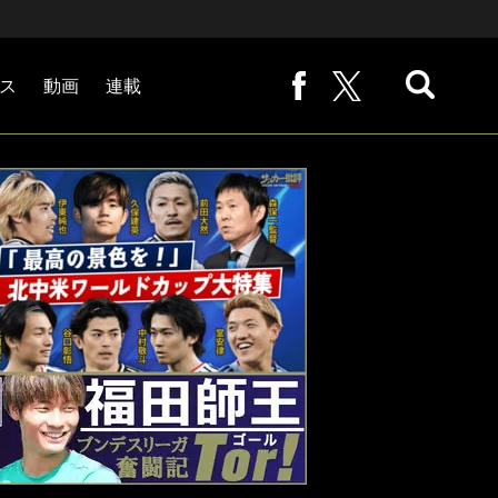
ス
動画
連載
熊崎敬の「路地から始まる処世術」
下田恒幸の「10倍面白くなるサッカー中継の見方」
サッカー批評PHOTOギャラリー「ピッチの焦点」
後藤健生の「蹴球放浪記」
原悦生PHOTOギャラリー「サッカー遠近」
「だれかに言いたくなる記録」
福田師王「ブンデスリーガ奮闘記 Tor!」
大住良之の「この世界のコーナーエリアから」