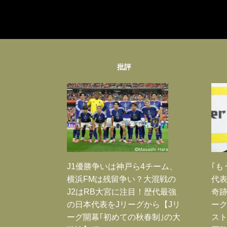
批評
J1優勝争いは神戸ら4チーム、
｢も
横浜FMは残留争い？大混戦の
代表
J2はRB大宮に注目！歴代最強
奇
の日本代表をJリーグから【Jリ
ー
ーグ開幕｢初めての秋春制｣の大
スト