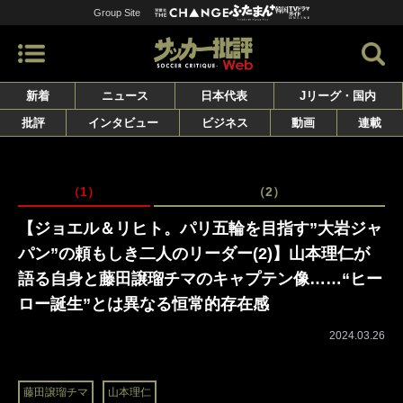
Group Site
新着
ニュース
日本代表
Jリーグ・国内
批評
インタビュー
ビジネス
動画
連載
（1）
（2）
【ジョエル＆リヒト。パリ五輪を目指す”大岩ジャ
パン”の頼もしき二人のリーダー(2)】山本理仁が
語る自身と藤田譲瑠チマのキャプテン像……“ヒー
ロー誕生”とは異なる恒常的存在感
2024.03.26
藤田譲瑠チマ
山本理仁