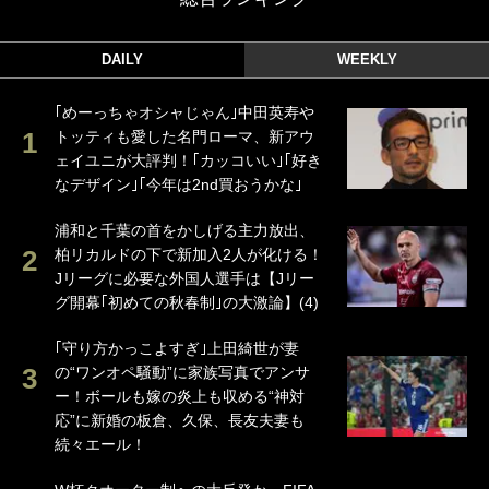
DAILY
WEEKLY
｢めーっちゃオシャじゃん｣中田英寿や
トッティも愛した名門ローマ、新アウ
ェイユニが大評判！｢カッコいい｣｢好き
なデザイン｣｢今年は2nd買おうかな｣
浦和と千葉の首をかしげる主力放出、
柏リカルドの下で新加入2人が化ける！
Jリーグに必要な外国人選手は【Jリー
グ開幕｢初めての秋春制｣の大激論】(4)
｢守り方かっこよすぎ｣上田綺世が妻
の“ワンオペ騒動”に家族写真でアンサ
ー！ボールも嫁の炎上も収める“神対
応”に新婚の板倉、久保、長友夫妻も
続々エール！