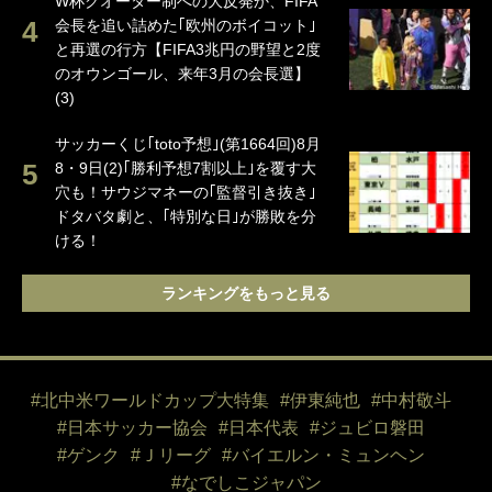
W杯クオーター制への大反発か、FIFA
会長を追い詰めた｢欧州のボイコット｣
と再選の行方【FIFA3兆円の野望と2度
のオウンゴール、来年3月の会長選】
(3)
サッカーくじ｢toto予想｣(第1664回)8月
8・9日(2)｢勝利予想7割以上｣を覆す大
穴も！サウジマネーの｢監督引き抜き｣
ドタバタ劇と、｢特別な日｣が勝敗を分
ける！
ランキングをもっと見る
#北中米ワールドカップ大特集
#伊東純也
#中村敬斗
#日本サッカー協会
#日本代表
#ジュビロ磐田
#ゲンク
#Ｊリーグ
#バイエルン・ミュンヘン
#なでしこジャパン