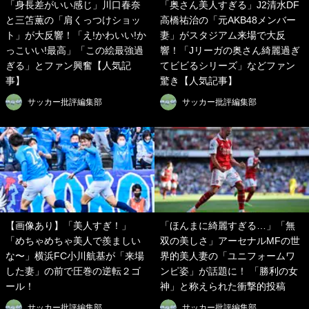
「身長差がいい感じ」川口春奈
「奥さん美人すぎる」J2清水DF
と三笘薫の「肩くっつけショッ
高橋祐治の「元AKB48メンバー
ト」が大反響！「え!かわいい!か
妻」がスタジアム来場で大反
っこいい!最高」「この絵最強過
響！「Jリーガの奥さん綺麗過ぎ
ぎる」とファン興奮【人気記
てビビるシリーズ」などファン
事】
驚き【人気記事】
サッカー批評編集部
サッカー批評編集部
【画像あり】「美人すぎ！」
「ほんまに綺麗すぎる…」「無
「めちゃめちゃ美人で羨ましい
双の美しさ」アーセナルMFの世
な〜」横浜FC小川航基が「来場
界的美人妻の「ユニフォームワ
した妻」の前で圧巻の逆転２ゴ
ンピ姿」が話題に！ 「勝利の女
ール！
神」と称えられた衝撃的投稿
サッカー批評編集部
サッカー批評編集部