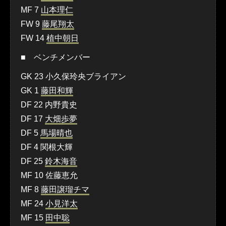
MF 7
山本理仁
FW 9
藤尾翔太
FW 14
植中朝日
■ ベンチメンバー
GK 23 小久保玲央ブライアン
GK 1
藤田和輝
DF 22 内野貴史
DF 17
大畑歩夢
DF 5
馬場晴也
DF 4 関根大輝
DF 25
鈴木海音
MF 10 佐藤恵允
MF 8
藤田譲瑠チマ
MF 24
小見洋太
MF 15
田中聡