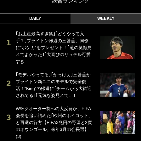
総合ランキング
DAILY
WEEKLY
｢お土産最高すぎ笑｣｢どうやって入
手？｣ブライトン帰還の三笘薫、同僚
に“ポケカ”をプレゼント！｢薫の笑顔見
れてよかった｣｢大喜びのリュテル可愛
すぎ｣
｢モデルやってる｣｢かっけぇ｣三笘薫が
ブライトン新ユニのモデルで完全復
活！“King”の帰還に｢チームから大歓迎
されてる｣｢元気な姿見れて…｣
W杯クオーター制への大反発か、FIFA
会長を追い詰めた｢欧州のボイコット｣
と再選の行方【FIFA3兆円の野望と2度
のオウンゴール、来年3月の会長選】
(3)