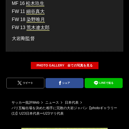
MF 16
松木玖生
FW 11
細谷真大
FW 18
染野唯月
FW 13
荒木遼太郎
大岩剛監督
PHOTO GALLERY 全ての写真を見る
ツイート
シェア
LINEで送る
サッカー批評Web
ニュース
日本代表
パリ五輪出場を決めた相手に完敗の大岩ジャパン【photoギャラリー
(1)】U23日本代表ーU23マリ代表