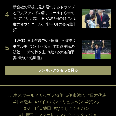
新会社の背後に見え隠れするトランプ
と巨大ファンドの影、ルールすら歪め
る｢アメリカ式｣【FIFA3兆円の野望と2
度のオウンゴール、来年3月の会長選】
(2)
【W杯】日本代表FW上田綺世の爆美女
モデル妻｢ワンオペ苦言｣で動画削除の
波紋…一方で株を上げ続ける大谷翔平
妻｢最強の処世術」
ランキングをもっと見る
#北中米ワールドカップ大特集
#伊東純也
#日本代表
#中村敬斗
#バイエルン・ミュンヘン
#ゲンク
#ジュビロ磐田
#なでしこジャパン
#川崎フロンターレ
#マルク・ククレジャ