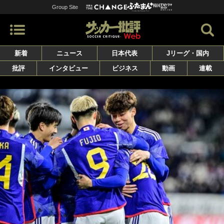
Group Site
新着
ニュース
日本代表
Jリーグ・国内
批評
インタビュー
ビジネス
動画
連載