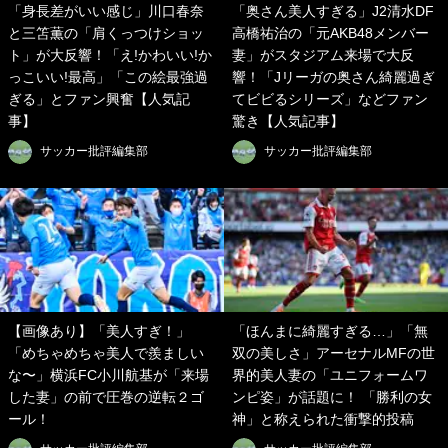
「身長差がいい感じ」川口春奈
「奥さん美人すぎる」J2清水DF
と三笘薫の「肩くっつけショッ
高橋祐治の「元AKB48メンバー
ト」が大反響！「え!かわいい!か
妻」がスタジアム来場で大反
っこいい!最高」「この絵最強過
響！「Jリーガの奥さん綺麗過ぎ
ぎる」とファン興奮【人気記
てビビるシリーズ」などファン
事】
驚き【人気記事】
サッカー批評編集部
サッカー批評編集部
【画像あり】「美人すぎ！」
「ほんまに綺麗すぎる…」「無
「めちゃめちゃ美人で羨ましい
双の美しさ」アーセナルMFの世
な〜」横浜FC小川航基が「来場
界的美人妻の「ユニフォームワ
した妻」の前で圧巻の逆転２ゴ
ンピ姿」が話題に！ 「勝利の女
ール！
神」と称えられた衝撃的投稿