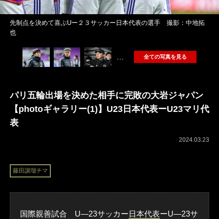
先制点を決めて喜ぶUー２３サッカー日本代表の選手 撮影：中地拓
也
…
全ての写真を見る
パリ五輪出場を決めた相手に完敗の大岩ジャパン
【photoギャラリー(1)】U23日本代表ーU23マリ代
表
2024.03.23
藤田譲瑠チマ
国際親善試合 U―23サッカー
日本代表
ーU―23サ