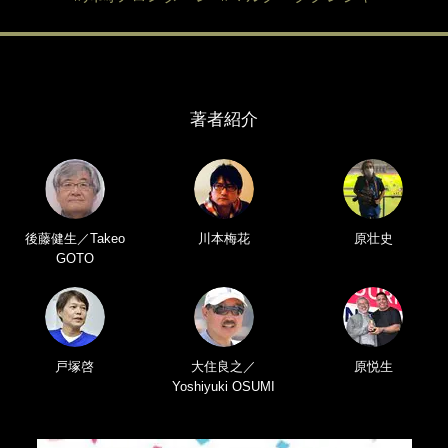
著者紹介
後藤健生／Takeo
川本梅花
原壮史
GOTO
戸塚啓
大住良之／
原悦生
Yoshiyuki OSUMI