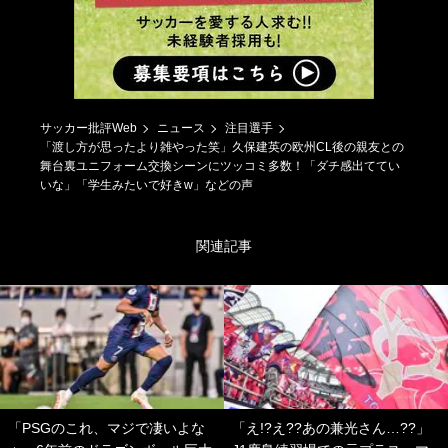
サッカー批評Web
ニュース
注目選手
「渡し方が思ったより雑やった笑」久保建英の欧州CL後の親友との
舞台裏ユニフォーム交換シーンにツッコミ多数！「ダチ感出ててい
いな」「学生みたいで好きw」などの声
関連記事
「PSGのこれ、マジで凄いよな
「え!?え??あの兼光さん…??」