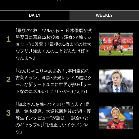
DAILY
WEEKLY
｢最後の1枚…ワルぃゎ〜｣鈴木優磨が激
勝翌日に写真12枚投稿→渾身の“煽りシ
ョット”に興奮！｢最後の1枚までの壮大
なフリ｣｢知念くんのことどんだけ好き
なんよｗ｣
｢なんじゃこりゃあああ！｣本田圭佑の
古巣ミラン、漆黒×蛍光レッドの超絶ク
ールな新サードユニに世界が熱狂｢サー
ドなのにズルい｣｢こりゃかっけえわ｣
｢知念さんを煽ってたのと同じ人？｣鹿
島・鈴木優磨、大逆転勝利後の“超・優
等生インタビュー”が話題！｢試合中と
のギャップw｣｢礼儀正しいイケメンや
な」