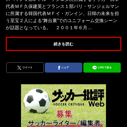
代表ＭＦ久保建英とフランス１部パリ・サンジェルマン
に所属する韓国代表ＭＦイ・ガンイン、日韓の未来を担
う至宝２人による“舞台裏”でのユニフォーム交換シーン
が話題となっている。 ２００１年６月…
続きを読む
ツイート
シェア
LINEで送る