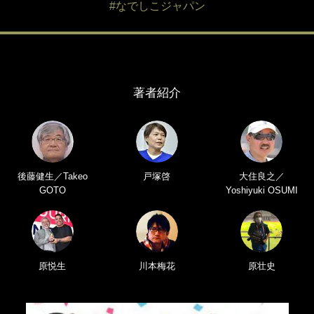
#なでしこジャパン
著者紹介
後藤健生／Takeo
戸塚啓
大住良之／
GOTO
Yoshiyuki OSUMI
原悦生
川本梅花
原壮史