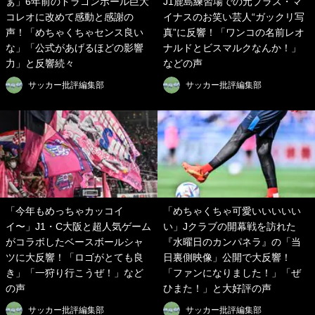
ぁ」6年前のドラゴンボール巨大
J1鹿島練習場での元プラス・マ
コレオに改めて感動と感謝の
イナスのお笑い芸人“ガックリ写
声！「めちゃくちゃセンス良い
真”に反響！「ワンコの名前レオ
な」「公式があげるほどの影響
ナルドとビスマルクなんか！」
力」と反響続々
などの声
サッカー批評編集部
サッカー批評編集部
「今年もめっちゃカッコイ
「めちゃくちゃ可愛いいいいい
イ〜」J1・C大阪と超人気ゲーム
い」Jクラブの開幕戦を訪れた
がコラボしたベースボールシャ
『水曜日のカンパネラ』の「当
ツに大反響！「ロゴがとても良
日裏側映像」公開で大反響！
き」「一狩り行こうぜ！」など
「ファンになりました！」「ぜ
の声
ひまた！」と大好評の声
サッカー批評編集部
サッカー批評編集部