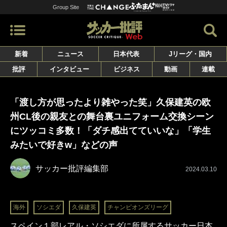
Group Site
新着
ニュース
日本代表
Jリーグ・国内
批評
インタビュー
ビジネス
動画
連載
「渡し方が思ったより雑やった笑」久保建英の欧
州CL後の親友との舞台裏ユニフォーム交換シーン
にツッコミ多数！「ダチ感出てていいな」「学生
みたいで好きw」などの声
サッカー批評編集部
2024.03.10
海外
ソシエダ
久保建英
チャンピオンズリーグ
スペイン１部レアル・ソシエダに所属するサッカー日本