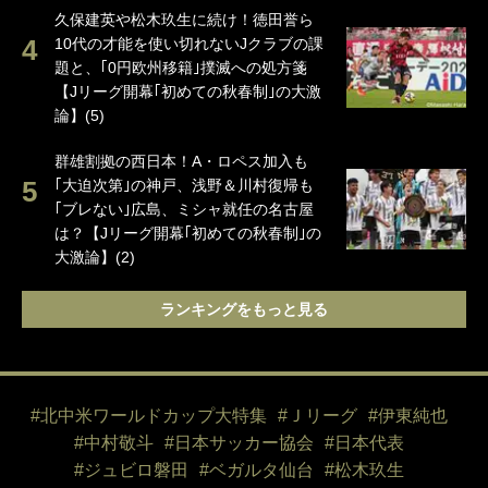
久保建英や松木玖生に続け！徳田誉ら
10代の才能を使い切れないJクラブの課
題と、｢0円欧州移籍｣撲滅への処方箋
【Jリーグ開幕｢初めての秋春制｣の大激
論】(5)
群雄割拠の西日本！A・ロペス加入も
｢大迫次第｣の神戸、浅野＆川村復帰も
｢ブレない｣広島、ミシャ就任の名古屋
は？【Jリーグ開幕｢初めての秋春制｣の
大激論】(2)
ランキングをもっと見る
#北中米ワールドカップ大特集
#Ｊリーグ
#伊東純也
#中村敬斗
#日本サッカー協会
#日本代表
#ジュビロ磐田
#ベガルタ仙台
#松木玖生