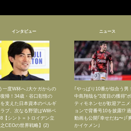
インタビュー
ニュース
う一度W杯へ｣大ケガからの
｢やっぱり10番が似合う男
復帰！34歳・谷口彰悟の
中島翔哉を“3度目の獲得”
跡を支えた日本資本のベルギ
ティモネンセが歓迎アニメ
クラブ、次なる野望はW杯ベ
ョンで背番号10を披露!? 
8【シント＝トロイデン立
動画も公開｢幸せだね〜｣｢
之CEOの世界戦略】(2)
かイケメン｣