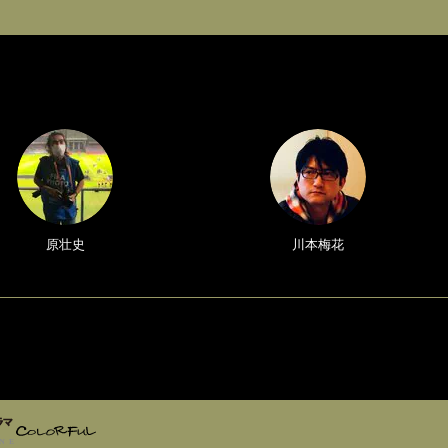
原壮史
川本梅花