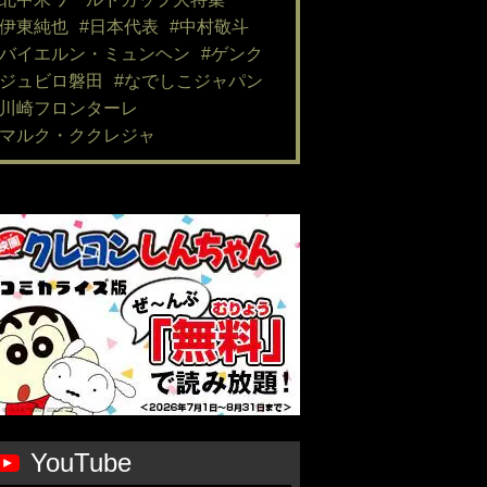
#伊東純也
#日本代表
#中村敬斗
#バイエルン・ミュンヘン
#ゲンク
#ジュビロ磐田
#なでしこジャパン
#川崎フロンターレ
#マルク・ククレジャ
YouTube