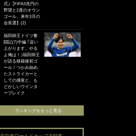
式｣【FIFA3兆円の
海の夕日”新アウェ
野望と2度のオウン
イユニに大反響｢か
ゴール、来年3月の
っこよすぎ｣｢革新
会長選】(2)
的｣｢ソソられる！｣
福田師王ドイツ奮
｢嫁さん美人すぎる
闘記(7)中編 ｢這い
て｣W杯で日本を沈
上がります。やる
めた“天敵FW”が結
よ俺は！｣福田師王
婚！ 才色兼備の妻
が語る移籍後初ゴ
との挙式ショット
ール！つかみ始め
に｢セレソン妻の中
たストライカーと
で一番美人｣｢ミラ
しての感覚と、も
ンダ･カーに似て
どかしいウインタ
る｣
ーブレイク
ランキングをも
ランキングをもっと見る
#北中米ワールドカップ大特集