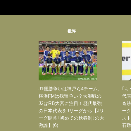
批評
J1優勝争いは神戸ら4チーム、
｢も
横浜FMは残留争い？大混戦の
代表
J2はRB大宮に注目！歴代最強
奇
の日本代表をJリーグから【Jリ
ー
ーグ開幕｢初めての秋春制｣の大
スト
激論】(6)
石敬