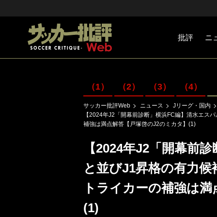
批評
ニ
Jリーグ
戦術
注目選手
海外サッ
監督
マネー
チームマ
日本代表
（1）
（2）
（3）
（4）
サッカー批評Web
ニュース
Jリーグ・国内
【2024年J2「開幕前診断」横浜FC編】清水エ
補強は満点解答【戸塚啓のJ2のミカタ】(1)
【2024年J2「開幕前
と並びJ1昇格の有力
トライカーの補強は満
(1)