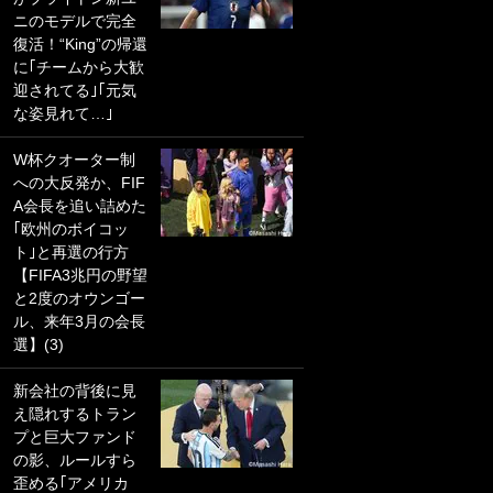
ニのモデルで完全
PKにイタリア代表
復活！“King”の帰還
GKも成す術なし！
に｢チームから大歓
｢ノーチャンスすぎ
迎されてる｣｢元気
るわ｣｢綺世のPKの
な姿見れて…｣
上手さは世界屈指
かも｣
W杯クオーター制
への大反発か、FIF
｢また敬斗が魚に
A会長を追い詰めた
笑｣菅原由勢がW杯
｢欧州のボイコッ
戦士の夏休み秘蔵
ト｣と再選の行方
ショット公開！ 川
【FIFA3兆円の野望
口春奈と結婚のモ
と2度のオウンゴー
テ男も登場で｢写真
ル、来年3月の会長
全部楽しそう｣｢タ
選】(3)
ケの水中かわいす
ぎる」
新会社の背後に見
え隠れするトラン
｢セカンドで決まり
プと巨大ファンド
だな｣19歳の日本代
の影、ルールすら
表MFが加入したス
歪める｢アメリカ
ペイン名門、“地中