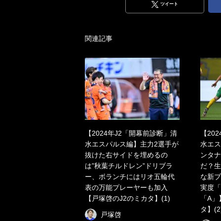
ツイート
関連記事
【2024年J2「開幕前診断」清
【20
水エスパルス編】主力2選手が
水エス
抜けた右サイドを埋めるの
ンタナ
は”秋葉チルドレン”ドリブラ
だ？生
ー、ボランチにはリオ五輪代
な新ブ
表の万能プレーヤーも加入
実度「
【戸塚啓のJ2のミカタ】(1)
「A」
タ】(2
戸塚啓