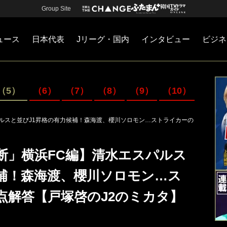
Group Site
ュース
日本代表
Jリーグ・国内
インタビュー
ビジネ
・国内
カー
ネジメント
Jリーグ・国内
戦術
注目選手
海外サッカー
監督
マネー
チームマネジメント
日本代表
（5）
（6）
（7）
（8）
（9）
（10）
スパルスと並びJ1昇格の有力候補！森海渡、櫻川ソロモン…ストライカーの
診断」横浜FC編】清水エスパルス
候補！森海渡、櫻川ソロモン…ス
点解答【戸塚啓のJ2のミカタ】