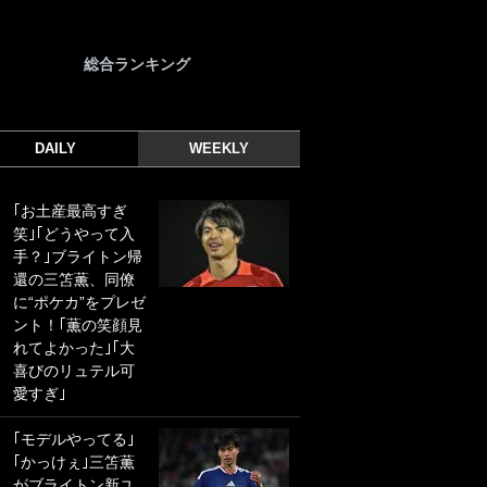
総合ランキング
DAILY
WEEKLY
｢お土産最高すぎ
｢光の速さじゃん｣
笑｣｢どうやって入
｢えっぐいミドル｣
手？｣ブライトン帰
ドイツ名門移籍の
還の三笘薫、同僚
日本代表23歳ボラ
に“ポケカ”をプレゼ
ンチ、移籍後初ゴ
ント！｢薫の笑顔見
ールに驚愕！｢見た
れてよかった｣｢大
事ないシュートや｣
喜びのリュテル可
｢聡がどんどん遠く
愛すぎ｣
なっていく」
｢モデルやってる｣
｢誰が止めれんねん
｢かっけぇ｣三笘薫
w｣フェイエ上田綺
がブライトン新ユ
世の“神コース”弾丸