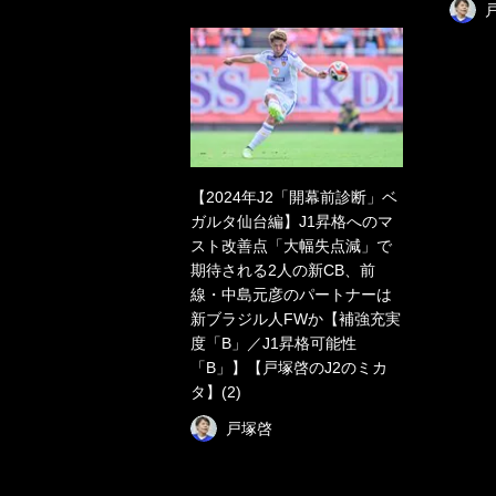
【2024年J2「開幕前診断」ベ
ガルタ仙台編】J1昇格へのマ
スト改善点「大幅失点減」で
期待される2人の新CB、前
線・中島元彦のパートナーは
新ブラジル人FWか【補強充実
度「B」／J1昇格可能性
「B」】【戸塚啓のJ2のミカ
タ】(2)
戸塚啓