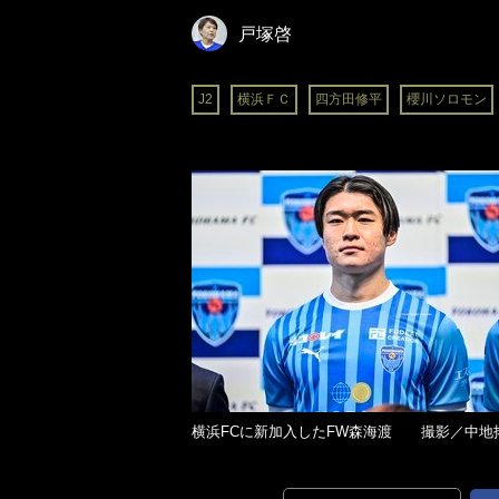
戸塚啓
J2
横浜ＦＣ
四方田修平
櫻川ソロモン
横浜FCに新加入したFW森海渡 撮影／中地