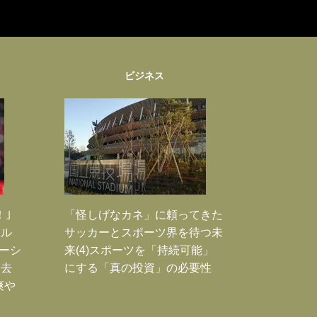
ビジネス
！｣
「怪しげなカネ」に頼ってきた
ポル
サッカーとスポーツ界を待つ未
ーシ
来(4)スポーツを「持続可能」
過去
にする「真の投資」の必要性
爽や