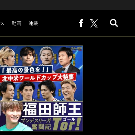
ス
動画
連載
熊崎敬の「路地から始まる処世術」
下田恒幸の「10倍面白くなるサッカー中継の見方」
サッカー批評PHOTOギャラリー「ピッチの焦点」
後藤健生の「蹴球放浪記」
原悦生PHOTOギャラリー「サッカー遠近」
「だれかに言いたくなる記録」
福田師王「ブンデスリーガ奮闘記 Tor!」
大住良之の「この世界のコーナーエリアから」