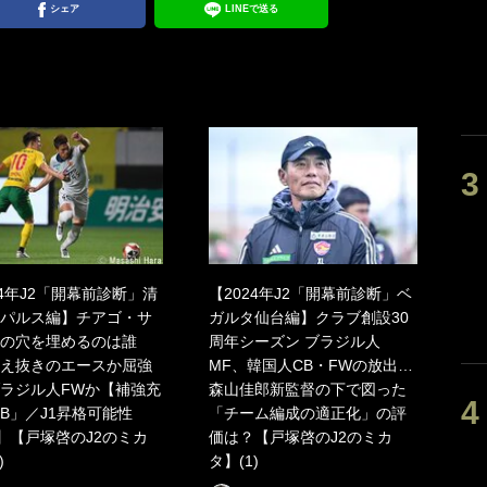
シェア
LINEで送る
24年J2「開幕前診断」清
【2024年J2「開幕前診断」ベ
パルス編】チアゴ・サ
ガルタ仙台編】クラブ創設30
の穴を埋めるのは誰
周年シーズン ブラジル人
え抜きのエースか屈強
MF、韓国人CB・FWの放出…
ラジル人FWか【補強充
森山佳郎新監督の下で図った
B」／J1昇格可能性
「チーム編成の適正化」の評
】【戸塚啓のJ2のミカ
価は？【戸塚啓のJ2のミカ
)
タ】(1)