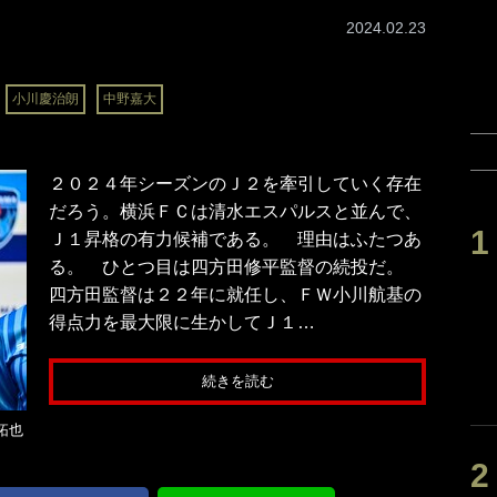
2024.02.23
小川慶治朗
中野嘉大
２０２４年シーズンのＪ２を牽引していく存在
だろう。横浜ＦＣは清水エスパルスと並んで、
Ｊ１昇格の有力候補である。 理由はふたつあ
る。 ひとつ目は四方田修平監督の続投だ。
四方田監督は２２年に就任し、ＦＷ小川航基の
得点力を最大限に生かしてＪ１…
続きを読む
拓也