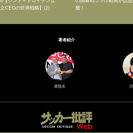
8【シント＝トロイデン立
の開幕戦コラボ動画が話題
之CEOの世界戦略】(2)
騰！
著者紹介
原悦生
川