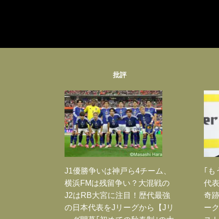
批評
J1優勝争いは神戸ら4チーム、
｢も
横浜FMは残留争い？大混戦の
代表
J2はRB大宮に注目！歴代最強
奇
の日本代表をJリーグから【Jリ
ー