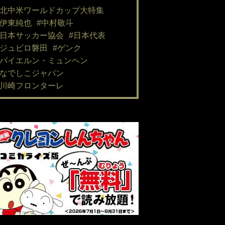
#北中米ワールドカップ大特集
#伊東純也
#中村敬斗
#日本サッカー協会
#日本代表
#ジュビロ磐田
#ゲンク
#バイエルン・ミュンヘン
#なでしこジャパン
#川崎フロンターレ