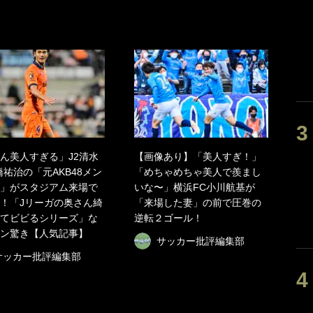
ん美人すぎる」J2清水
【画像あり】「美人すぎ！」
橋祐治の「元AKB48メン
「めちゃめちゃ美人で羨まし
」がスタジアム来場で
いな〜」横浜FC小川航基が
！「Jリーガの奥さん綺
「来場した妻」の前で圧巻の
てビビるシリーズ」な
逆転２ゴール！
ン驚き【人気記事】
サッカー批評編集部
サッカー批評編集部