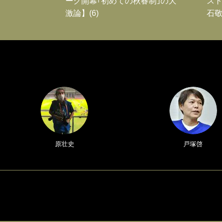
ーグ開幕｢初めての秋春制｣の大
スト
激論】(6)
石敬
原壮史
戸塚啓