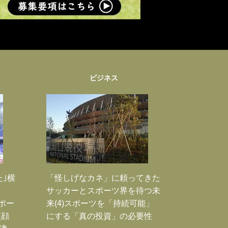
ビジネス
た｣横
「怪しげなカネ」に頼ってきた
サッカーとスポーツ界を待つ未
Jポー
来(4)スポーツを「持続可能」
笑顔
にする「真の投資」の必要性