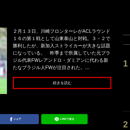
２月１３日、川崎フロンターレがACLラウンド
１６の第１戦として山東泰山と対戦。３－２で
勝利したが、新加入ストライカーが大きな話題
になっている。 昨季まで所属していた元ブラ
ジル代表FWレアンドロ・ダミアンに代わる新
たなブラジル人FWが注目された。…
続きを読む
シェア
LINEで送る