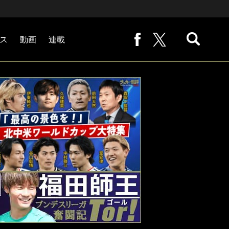
ス
動画
連載
熊崎敬の「路地から始まる処世術」
下田恒幸の「10倍面白くなるサッカー中継の見方」
サッカー批評PHOTOギャラリー「ピッチの焦点」
後藤健生の「蹴球放浪記」
原悦生PHOTOギャラリー「サッカー遠近」
「だれかに言いたくなる記録」
福田師王「ブンデスリーガ奮闘記 Tor!」
大住良之の「この世界のコーナーエリアから」