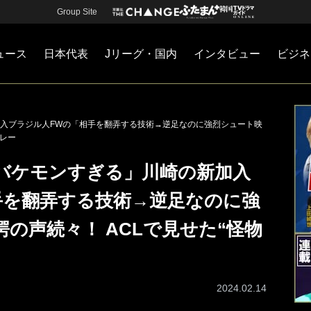
Group Site
ュース
日本代表
Jリーグ・国内
インタビュー
ビジネ
・国内
カー
ネジメント
Jリーグ・国内
戦術
注目選手
海外サッカー
監督
マネー
チームマネジメント
日本代表
入ブラジル人FWの「相手を翻弄する技術→逆足なのに強烈シュート映
プレー
バケモンすぎる」川崎の新加入
手を翻弄する技術→逆足なのに強
の声続々！ ACLで見せた“怪物
2024.02.14