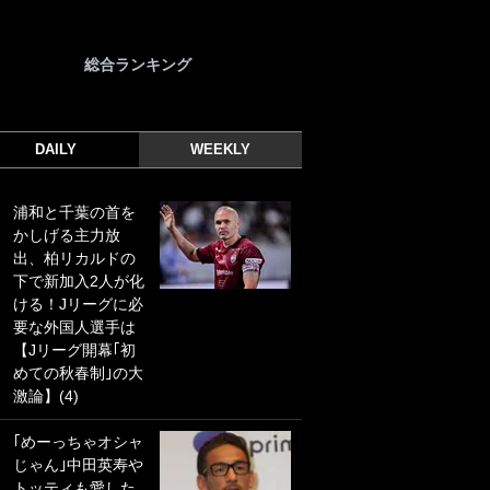
総合ランキング
DAILY
WEEKLY
浦和と千葉の首を
｢光の速さじゃん｣
かしげる主力放
｢えっぐいミドル｣
出、柏リカルドの
ドイツ名門移籍の
下で新加入2人が化
日本代表23歳ボラ
ける！Jリーグに必
ンチ、移籍後初ゴ
要な外国人選手は
ールに驚愕！｢見た
【Jリーグ開幕｢初
事ないシュートや｣
めての秋春制｣の大
｢聡がどんどん遠く
激論】(4)
なっていく」
｢めーっちゃオシャ
｢誰が止めれんねん
じゃん｣中田英寿や
w｣フェイエ上田綺
トッティも愛した
世の“神コース”弾丸