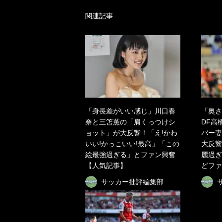
関連記事
「身長差がいい感じ」川口春
「奥さ
奈と三笘薫の「肩くっつけシ
DF高
ョット」が大反響！「え!かわ
バー妻
いい!かっこいい!最高」「この
大反響
絵最強過ぎる」とファン興奮
麗過ぎ
【人気記事】
どファ
サッカー批評編集部