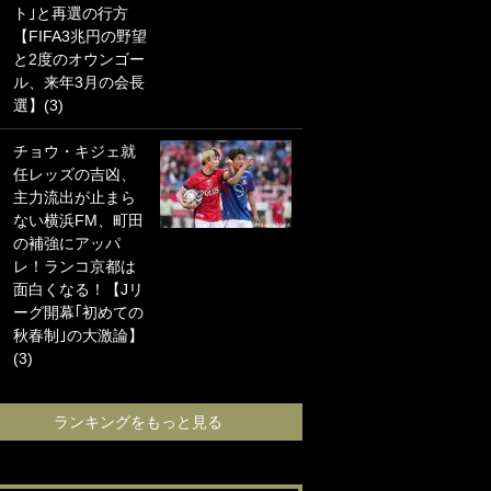
ト｣と再選の行方
海の夕日”新アウェ
【FIFA3兆円の野望
イユニに大反響｢か
と2度のオウンゴー
っこよすぎ｣｢革新
ル、来年3月の会長
的｣｢ソソられる！｣
選】(3)
｢お土産最高すぎ
チョウ・キジェ就
笑｣｢どうやって入
任レッズの吉凶、
手？｣ブライトン帰
主力流出が止まら
還の三笘薫、同僚
ない横浜FM、町田
に“ポケカ”をプレゼ
の補強にアッパ
ント！｢薫の笑顔見
レ！ランコ京都は
れてよかった｣｢大
面白くなる！【Jリ
喜びのリュテル可
ーグ開幕｢初めての
愛すぎ｣
秋春制｣の大激論】
(3)
ランキングをも
ランキングをもっと見る