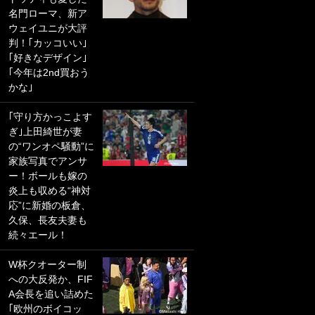
名門ローマ、新ア
PKにイタリア代表
ウェイユニが大評
GKも成す術なし！
判！｢カッコいい｣
｢ノーチャンスすぎ
｢好きなデザイン｣
るわ｣｢綺世のPKの
｢今年は2nd買おう
上手さは世界屈指
かな｣
かも｣
｢守り方かっこよす
｢また敬斗が魚に
ぎ｣上田綺世が妻
笑｣菅原由勢がW杯
の“ワンオペ騒動”に
戦士の夏休み秘蔵
家族写真でアンサ
ショット公開！ 川
ー！ボールも嫁の
口春奈と結婚のモ
炎上も収める“神対
テ男も登場で｢写真
応”に新婚の板倉、
全部楽しそう｣｢タ
久保、長友夫妻も
ケの水中かわいす
続々エール！
ぎる」
W杯クオーター制
｢セカンドで決まり
への大反発か、FIF
だな｣19歳の日本代
A会長を追い詰めた
表MFが加入したス
｢欧州のボイコッ
ペイン名門、“地中