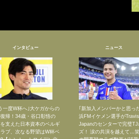
インタビュー
ニュース
う一度W杯へ｣大ケガからの
｢新加入メンバーかと思っ
復帰！34歳・谷口彰悟の
浜FMイケメン選手がTravis
跡を支えた日本資本のベルギ
Japanのセンターで完璧T
クラブ、次なる野望はW杯ベ
ズ！ 涙の共演を越えて…