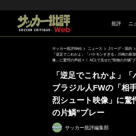
批評
ニ
Jリーグ
戦術
注目選手
海外サッ
監督
マネー
チームマ
日本代表
サッカー批評Web
ニュース
Jリーグ・国内
「逆足でこれかよ」「バケモンすぎる」川崎の新加
像」に驚愕の声続々！ ACLで見せた“怪物の片鱗”
「逆足でこれかよ」「
ブラジル人FWの「相
烈シュート映像」に驚愕
の片鱗”プレー
サッカー批評編集部