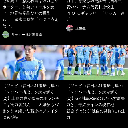
迎式典！「恩納村民は強力なサ
前半」を楽しめた試合【日本代
ポーター」と熱いエールを受
表vsベトナム代表】原悦生
け、地元特産品などの贈呈
PHOTOギャラリー「サッカー遠
も……鬼木達監督「期待に応え
近」
たい」
原悦生
サッカー批評編集部
【ジュビロ磐田のJ1復帰元年の
【ジュビロ磐田のJ1復帰元年の
「メンバー構成」を読み解く
「メンバー構成」を読み解く
(2)】上原力也が残留のボランチ
(1)】GK川島永嗣のもたらす影響
には実力者加入……大津から77
力と、最終ラインの現在地……
番を引き継いだ藤原のブレイク
競合ではなく“独自の発掘”にも注
にも期待
力