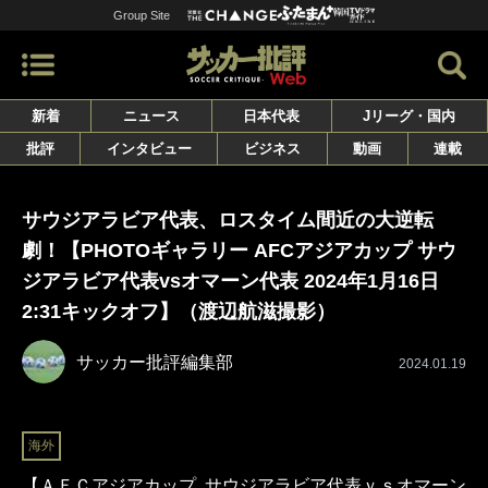
Group Site
新着
ニュース
日本代表
Jリーグ・国内
批評
インタビュー
ビジネス
動画
連載
サウジアラビア代表、ロスタイム間近の大逆転
劇！【PHOTOギャラリー AFCアジアカップ サウ
ジアラビア代表vsオマーン代表 2024年1月16日
2:31キックオフ】（渡辺航滋撮影）
サッカー批評編集部
2024.01.19
海外
【ＡＦＣアジアカップ サウジアラビア代表ｖｓオマーン