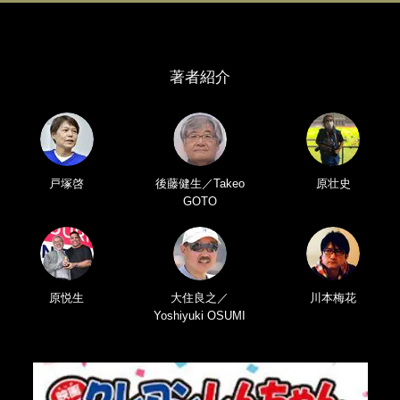
著者紹介
戸塚啓
後藤健生／Takeo
原壮史
GOTO
原悦生
大住良之／
川本梅花
Yoshiyuki OSUMI