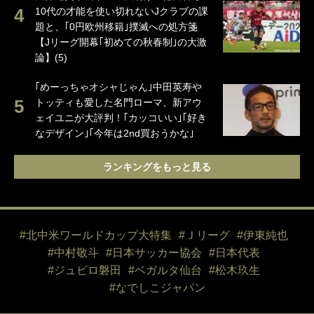
10代の才能を使い切れないJクラブの課
題と、｢0円欧州移籍｣撲滅への処方箋
【Jリーグ開幕｢初めての秋春制｣の大激
論】(5)
｢めーっちゃオシャじゃん｣中田英寿や
トッティも愛した名門ローマ、新アウ
ェイユニが大評判！｢カッコいい｣｢好き
なデザイン｣｢今年は2nd買おうかな｣
ランキングをもっと見る
#北中米ワールドカップ大特集
#Ｊリーグ
#伊東純也
#中村敬斗
#日本サッカー協会
#日本代表
#ジュビロ磐田
#ベガルタ仙台
#松木玖生
#なでしこジャパン