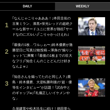
DAILY
WEEKLY
｢なんじゃこりゃあああ！｣本田圭佑の
古巣ミラン、漆黒×蛍光レッドの超絶ク
ールな新サードユニに世界が熱狂｢サー
ドなのにズルい｣｢こりゃかっけえわ｣
｢最後の1枚…ワルぃゎ〜｣鈴木優磨が激
勝翌日に写真12枚投稿→渾身の“煽りシ
ョット”に興奮！｢最後の1枚までの壮大
なフリ｣｢知念くんのことどんだけ好き
なんよｗ｣
｢知念さんを煽ってたのと同じ人？｣鹿
島・鈴木優磨、大逆転勝利後の“超・優
等生インタビュー”が話題！｢試合中と
のギャップw｣｢礼儀正しいイケメンや
な」
久保建英や松木玖生に続け！徳田誉ら