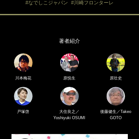
#なでしこジャパン
#川崎フロンターレ
著者紹介
川本梅花
原悦生
原壮史
戸塚啓
大住良之／
後藤健生／Takeo
Yoshiyuki OSUMI
GOTO