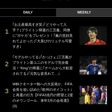
DAILY
WEEKLY
｢お土産最高すぎ笑｣｢どうやって入
手？｣ブライトン帰還の三笘薫、同僚
に“ポケカ”をプレゼント！｢薫の笑顔見
れてよかった｣｢大喜びのリュテル可愛
すぎ｣
｢モデルやってる｣｢かっけぇ｣三笘薫が
ブライトン新ユニのモデルで完全復
活！“King”の帰還に｢チームから大歓迎
されてる｣｢元気な姿見れて…｣
W杯クオーター制への大反発か、FIFA
会長を追い詰めた｢欧州のボイコット｣
と再選の行方【FIFA3兆円の野望と2度
のオウンゴール、来年3月の会長選】
(3)