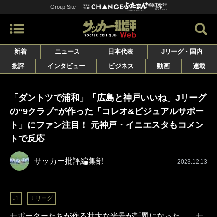
Group Site
新着
ニュース
日本代表
Jリーグ・国内
批評
インタビュー
ビジネス
動画
連載
「ダントツで浦和」「広島と神戸いいね」Jリーグ
の“9クラブ”が作った「コレオ&ビジュアルサポー
ト」にファン注目！ 元神戸・イニエスタもコメン
トで反応
サッカー批評編集部
2023.12.13
J1
Ｊリーグ
サポーターたちが作る壮大な光景が話題になった。 サ