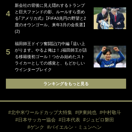
新会社の背後に見え隠れするトランプ
と巨大ファンドの影、ルールすら歪め
る｢アメリカ式｣【FIFA3兆円の野望と2
度のオウンゴール、来年3月の会長選】
(2)
福田師王ドイツ奮闘記(7)中編 ｢這い上
がります。やるよ俺は！｣福田師王が語
る移籍後初ゴール！つかみ始めたスト
ライカーとしての感覚と、もどかしい
ウインターブレイク
ランキングをもっと見る
#北中米ワールドカップ大特集
#伊東純也
#中村敬斗
#日本サッカー協会
#日本代表
#ジュビロ磐田
#ゲンク
#バイエルン・ミュンヘン