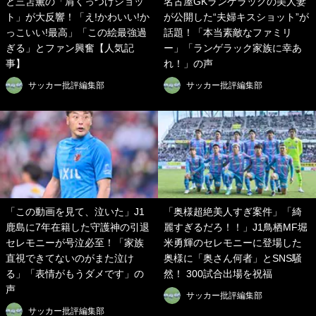
と三笘薫の「肩くっつけショッ
名古屋GKランゲラックの美人妻
ト」が大反響！「え!かわいい!か
が公開した“夫婦キスショット”が
っこいい!最高」「この絵最強過
話題！「本当素敵なファミリ
ぎる」とファン興奮【人気記
ー」「ランゲラック家族に幸あ
事】
れ！」の声
サッカー批評編集部
サッカー批評編集部
「この動画を見て、泣いた」J1
「奥様超絶美人すぎ案件」「綺
鹿島に7年在籍した守護神の引退
麗すぎるだろ！！」J1鳥栖MF堀
セレモニーが号泣必至！「家族
米勇輝のセレモニーに登場した
直視できてないのがまた泣け
奥様に「奥さん何者」とSNS騒
る」「表情がもうダメです」の
然！ 300試合出場を祝福
声
サッカー批評編集部
サッカー批評編集部