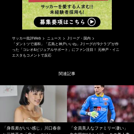
サッカー批評Web
ニュース
Jリーグ・国内
「ダントツで浦和」「広島と神戸いいね」Jリーグの“9クラブ”が作
った「コレオ&ビジュアルサポート」にファン注目！ 元神戸・イニ
エスタもコメントで反応
関連記事
「身長差がいい感じ」川口春奈
「全員美人なファミリー凄い」