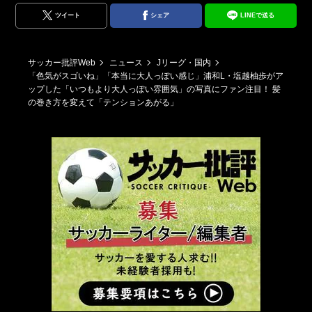
ツイート
シェア
LINEで送る
サッカー批評Web
ニュース
Jリーグ・国内
「色気がスゴいね」「本当に大人っぽい感じ」浦和L・塩越柚歩がア
ップした「いつもより大人っぽい雰囲気」の写真にファン注目！ 髪
の巻き方を変えて「テンションあがる」