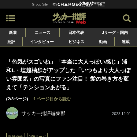
Group Site
新着
ニュース
日本代表
Jリーグ・国内
批評
インタビュー
ビジネス
動画
連載
「色気がスゴいね」「本当に大人っぽい感じ」浦
和L・塩越柚歩がアップした「いつもより大人っぽ
い雰囲気」の写真にファン注目！ 髪の巻き方を変
えて「テンションあがる」
(2/3ページ)
１ページ目から読む
サッカー批評編集部
2023.12.01
塩越柚歩
WEリーグ