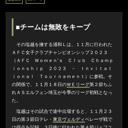
■チームは無敗をキープ
その塩越を擁する浦和Ｌは、１１月に行われた
ＡＦＣ女子クラブチャンピオンシップ２０２３
（ＡＦＣ Ｗｏｍｅｎ‘ｓ Ｃｌｕｂ Ｃｈａｍｐ
ｉｏｎｓｈｉｐ ２０２３ － Ｉｎｖｉｔａｔ
ｉｏｎａｌ Ｔｏｕｒｎａｍｅｎｔ）に参戦。そ
の関係で、１１月１８日の
ＷＥリーグ
第２節ちふ
れＡＳエルフェン埼玉が今季のリーグ初戦となっ
た。
塩越はその試合で途中出場すると、１１月２３
日の第３節日テレ・
東京ヴェルディ
ベレーザ戦で
は得点を記録。３日後に行われた第４節ジェフユ