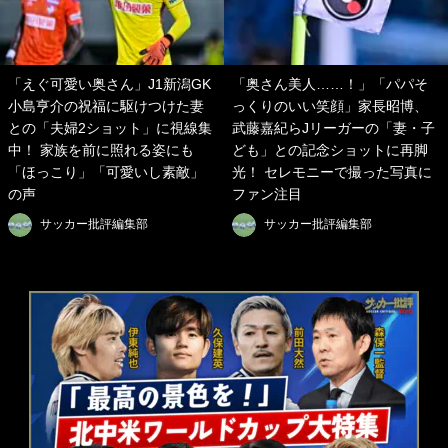
「えぐ可愛い奥さん」J1新潟GK
「奥さん美人……！」「パパそ
小島亨介の祝福に駆けつけた妻
っくりのいい笑顔」家長昭博、
との「夫婦2ショット」に視線集
武藤嘉紀らJリーガーの「妻・子
中！ 家族を前に照れる姿にも
ども」との記念ショットに再脚
「ほっこり」「可愛いし素敵」
光！ セレモニーで撮った写真に
の声
ファン注目
サッカー批評編集部
サッカー批評編集部