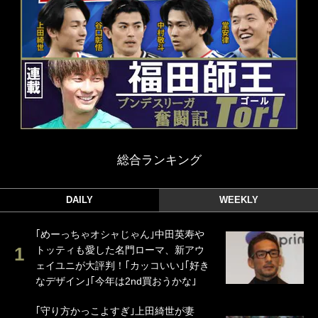
総合ランキング
DAILY
WEEKLY
｢めーっちゃオシャじゃん｣中田英寿や
トッティも愛した名門ローマ、新アウ
ェイユニが大評判！｢カッコいい｣｢好き
なデザイン｣｢今年は2nd買おうかな｣
｢守り方かっこよすぎ｣上田綺世が妻