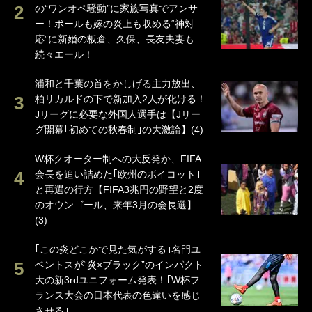
の“ワンオペ騒動”に家族写真でアンサ
ー！ボールも嫁の炎上も収める“神対
応”に新婚の板倉、久保、長友夫妻も
続々エール！
浦和と千葉の首をかしげる主力放出、
柏リカルドの下で新加入2人が化ける！
Jリーグに必要な外国人選手は【Jリー
グ開幕｢初めての秋春制｣の大激論】(4)
W杯クオーター制への大反発か、FIFA
会長を追い詰めた｢欧州のボイコット｣
と再選の行方【FIFA3兆円の野望と2度
のオウンゴール、来年3月の会長選】
(3)
｢この炎どこかで見た気がする｣名門ユ
ベントスが“炎×ブラック”のインパクト
大の新3rdユニフォーム発表！｢W杯フ
ランス大会の日本代表の色違いを感じ
させる｣