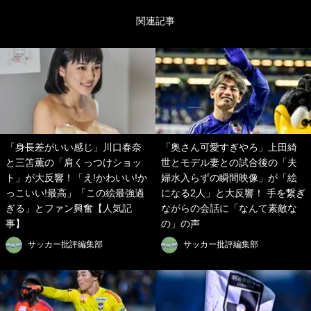
関連記事
「身長差がいい感じ」川口春奈
「奥さん可愛すぎやろ」上田綺
と三笘薫の「肩くっつけショッ
世とモデル妻との試合後の「夫
ト」が大反響！「え!かわいい!か
婦水入らずの瞬間映像」が「絵
っこいい!最高」「この絵最強過
になる2人」と大反響！ 手を繋ぎ
ぎる」とファン興奮【人気記
ながらの会話に「なんて素敵な
事】
の」の声
サッカー批評編集部
サッカー批評編集部