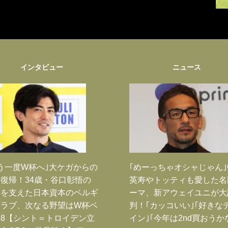
インタビュー
ニュース
う一度W杯へ｣大ケガからの
｢めーっちゃオシャじゃん
復帰！34歳・谷口彰悟の
英寿やトッティも愛した名
跡を支えた日本資本のベルギ
ーマ、新アウェイユニが大
クラブ、次なる野望はW杯ベ
判！｢カッコいい｣｢好きな
8【シント＝トロイデン立
イン｣｢今年は2nd買おうか