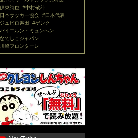
#伊東純也
#中村敬斗
#日本サッカー協会
#日本代表
#ジュビロ磐田
#ゲンク
#バイエルン・ミュンヘン
#なでしこジャパン
#川崎フロンターレ