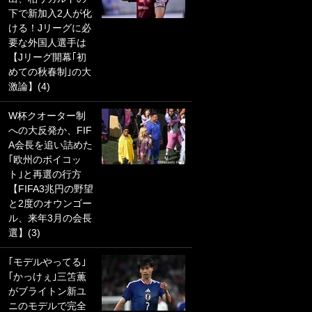
下で新加入2人が化
PKにイタリア代表
ける！Jリーグに必
GKも成す術なし！
要な外国人選手は
｢ノーチャンスすぎ
【Jリーグ開幕｢初
るわ｣｢綺世のPKの
めての秋春制｣の大
上手さは世界屈指
激論】(4)
かも｣
W杯クオーター制
｢また敬斗が魚に
への大反発か、FIF
笑｣菅原由勢がW杯
A会長を追い詰めた
戦士の夏休み秘蔵
｢欧州のボイコッ
ショット公開！ 川
ト｣と再選の行方
口春奈と結婚のモ
【FIFA3兆円の野望
テ男も登場で｢写真
と2度のオウンゴー
全部楽しそう｣｢タ
ル、来年3月の会長
ケの水中かわいす
選】(3)
ぎる」
｢モデルやってる｣
｢セカンドで決まり
｢かっけぇ｣三笘薫
だな｣19歳の日本代
がブライトン新ユ
表MFが加入したス
ニのモデルで完全
ペイン名門、“地中