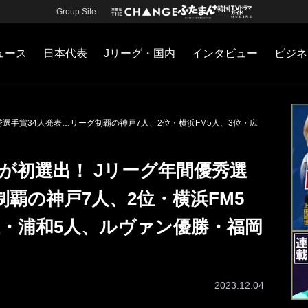
Group Site
ュース
日本代表
Jリーグ・国内
インタビュー
ビジネ
・国内
カー
ネジメント
Jリーグ・国内
戦術
注目選手
海外サッカー
監督
マネー
チームマネジメント
日本代表
秀選手賞34人発表…リーグ制覇の神戸7人、2位・横浜FM5人、3位・広
Fが初選出！ Jリーグ年間優秀選
制覇の神戸7人、2位・横浜FM5
位・浦和5人、ルヴァン優勝・福岡
2023.12.04