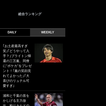
総合ランキング
DAILY
WEEKLY
｢お土産最高すぎ
｢光の速さじゃん｣
笑｣｢どうやって入
｢えっぐいミドル｣
手？｣ブライトン帰
ドイツ名門移籍の
還の三笘薫、同僚
日本代表23歳ボラ
に“ポケカ”をプレゼ
ンチ、移籍後初ゴ
ント！｢薫の笑顔見
ールに驚愕！｢見た
れてよかった｣｢大
事ないシュートや｣
喜びのリュテル可
｢聡がどんどん遠く
愛すぎ｣
なっていく」
浦和と千葉の首を
｢誰が止めれんねん
かしげる主力放
w｣フェイエ上田綺
出、柏リカルドの
世の“神コース”弾丸