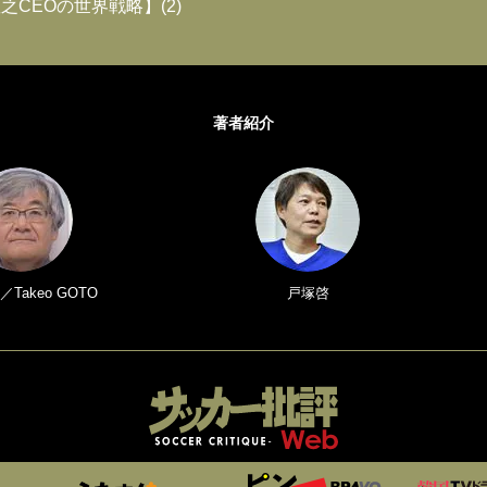
之CEOの世界戦略】(2)
著者紹介
Takeo GOTO
戸塚啓