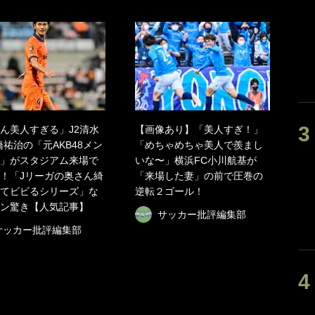
ん美人すぎる」J2清水
【画像あり】「美人すぎ！」
橋祐治の「元AKB48メン
「めちゃめちゃ美人で羨まし
」がスタジアム来場で
いな〜」横浜FC小川航基が
！「Jリーガの奥さん綺
「来場した妻」の前で圧巻の
てビビるシリーズ」な
逆転２ゴール！
ン驚き【人気記事】
サッカー批評編集部
サッカー批評編集部