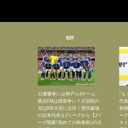
批評
J1優勝争いは神戸ら4チーム、
｢も
横浜FMは残留争い？大混戦の
代表
J2はRB大宮に注目！歴代最強
奇
の日本代表をJリーグから【Jリ
ー
ーグ開幕｢初めての秋春制｣の大
スト