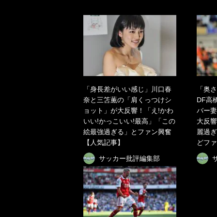
「身長差がいい感じ」川口春
「奥さ
奈と三笘薫の「肩くっつけシ
DF高
ョット」が大反響！「え!かわ
バー妻
いい!かっこいい!最高」「この
大反響
絵最強過ぎる」とファン興奮
麗過ぎ
【人気記事】
どファ
サッカー批評編集部