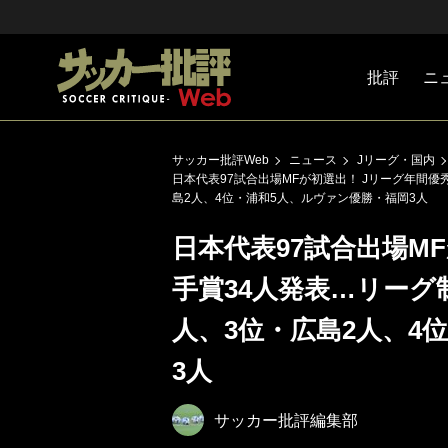
批評
ニ
Jリーグ
戦術
注目選手
海外サッ
監督
マネー
チームマ
日本代表
サッカー批評Web
ニュース
Jリーグ・国内
日本代表97試合出場MFが初選出！ Jリーグ年間優
島2人、4位・浦和5人、ルヴァン優勝・福岡3人
日本代表97試合出場M
手賞34人発表…リーグ
人、3位・広島2人、4
3人
サッカー批評編集部