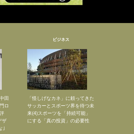
ビジネス
｣中田
「怪しげなカネ」に頼ってきた
門ロ
サッカーとスポーツ界を待つ未
評
来(4)スポーツを「持続可能」
デザ
にする「真の投資」の必要性
な｣