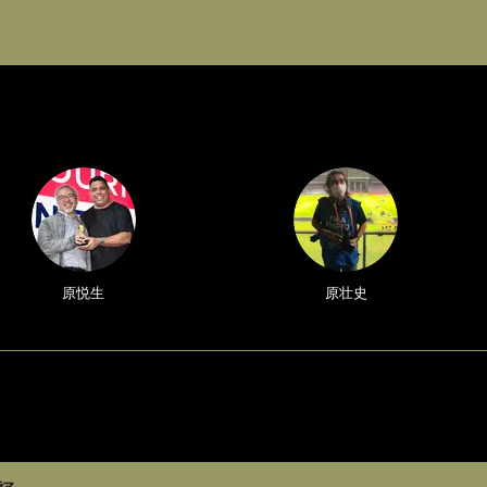
原悦生
原壮史