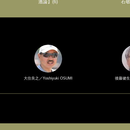
激論】(6)
石敬
大住良之／Yoshiyuki OSUMI
後藤健生／