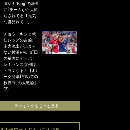
復活！“King”の帰還
海の夕日”新アウェ
に｢チームから大歓
イユニに大反響｢か
迎されてる｣｢元気
っこよすぎ｣｢革新
な姿見れて…｣
的｣｢ソソられる！｣
チョウ・キジェ就
｢お土産最高すぎ
任レッズの吉凶、
笑｣｢どうやって入
主力流出が止まら
手？｣ブライトン帰
ない横浜FM、町田
還の三笘薫、同僚
の補強にアッパ
に“ポケカ”をプレゼ
レ！ランコ京都は
ント！｢薫の笑顔見
面白くなる！【Jリ
れてよかった｣｢大
ーグ開幕｢初めての
喜びのリュテル可
秋春制｣の大激論】
愛すぎ｣
(3)
ランキングをも
ランキングをもっと見る
#北中米ワールドカップ大特集