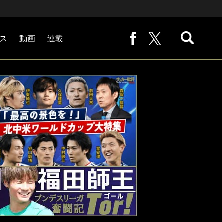
ス
動画
連載
熊崎敬の「路地から始まる処世術」
下田恒幸の「10倍面白くなるサッカー中継の見方」
サッカー批評PHOTOギャラリー「ピッチの焦点」
後藤健生の「蹴球放浪記」
原悦生PHOTOギャラリー「サッカー遠近」
「だれかに言いたくなる記録」
福田師王「ブンデスリーガ奮闘記 Tor!」
大住良之の「この世界のコーナーエリアから」