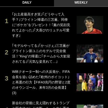
DAILY
WEEKLY
｢お土産最高すぎ笑｣｢どうやって入
手？｣ブライトン帰還の三笘薫、同僚
に“ポケカ”をプレゼント！｢薫の笑顔見
れてよかった｣｢大喜びのリュテル可愛
すぎ｣
｢モデルやってる｣｢かっけぇ｣三笘薫が
ブライトン新ユニのモデルで完全復
活！“King”の帰還に｢チームから大歓迎
されてる｣｢元気な姿見れて…｣
W杯クオーター制への大反発か、FIFA
会長を追い詰めた｢欧州のボイコット｣
と再選の行方【FIFA3兆円の野望と2度
のオウンゴール、来年3月の会長選】
(3)
新会社の背後に見え隠れするトランプ