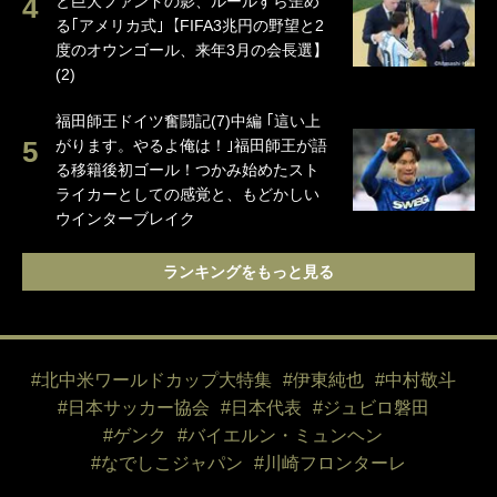
と巨大ファンドの影、ルールすら歪め
る｢アメリカ式｣【FIFA3兆円の野望と2
度のオウンゴール、来年3月の会長選】
(2)
福田師王ドイツ奮闘記(7)中編 ｢這い上
がります。やるよ俺は！｣福田師王が語
る移籍後初ゴール！つかみ始めたスト
ライカーとしての感覚と、もどかしい
ウインターブレイク
ランキングをもっと見る
#北中米ワールドカップ大特集
#伊東純也
#中村敬斗
#日本サッカー協会
#日本代表
#ジュビロ磐田
#ゲンク
#バイエルン・ミュンヘン
#なでしこジャパン
#川崎フロンターレ