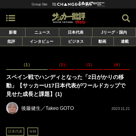
Group Site
新着
ニュース
日本代表
Jリーグ・国内
批評
インタビュー
ビジネス
動画
連載
（1）
（2）
（3）
（4）
スペイン戦でハンディとなった「2日がかりの移
動」【サッカーU17日本代表がワールドカップで
見せた成長と課題】(1)
後藤健生／Takeo GOTO
2023.11.21
日本代表
Ｗ杯