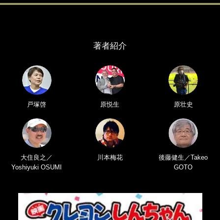
著者紹介
戸塚啓
原悦生
原壮史
大住良之／
川本梅花
後藤健生／Takeo
Yoshiyuki OSUMI
GOTO