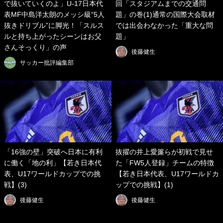
で抜いていくのよ」U-17日本代
回「スタジアムまでの交通問
表MF中島洋太朗のメッシ級“5人
題」の巻(1)通常の国際大会取材
抜きドリブル”に脚光！「スルス
では出会わなかった「重大な問
ルと持ち上がったシーンはお父
題」
さんそっくり」の声
後藤健生
サッカー批評編集部
「16強の壁」突破へ日本に有利
抜擢の井上愛簾らが初戦で見せ
に働く「地の利」【若き日本代
た「FW5人登録」チームの特徴
表、U17ワールドカップでの挑
【若き日本代表、U17ワールドカ
戦】(3)
ップでの挑戦】(1)
後藤健生
後藤健生