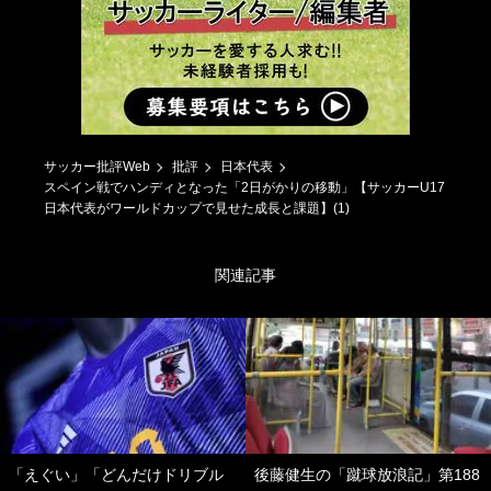
サッカー批評Web
批評
日本代表
スペイン戦でハンディとなった「2日がかりの移動」【サッカーU17
日本代表がワールドカップで見せた成長と課題】(1)
関連記事
「えぐい」「どんだけドリブル
後藤健生の「蹴球放浪記」第188