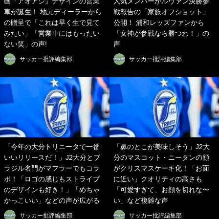
画『アオアシ』デザインの営業
人気メンバーがルヴァン決勝参
車が誕生！ 地元ディーラーから
戦報告の「家族オフショット」
の贈呈で「これは早く生で見て
公開！ 浦和レッズファンから
みたい」「営業車にはもったい
「女神が参戦なら勝つわ！」の
ない笑」の声!
声
サッカー批評編集部
サッカー批評編集部
「今年の大分トリニータで一番
「鼻のとこが美味しそう」J2大
いいリリースだ！」J2大分とブ
分のマスコット・ニータンの顔
ラジル名門がマフラーでもコラ
がクリスマスケーキ化！「お面
ボ！「ロゴの感じもストライプ
に近い」クオリティの高さも
のデザインも好き！」「めちゃ
「可愛すぎて、お顔を切れな〜
かっこいい」などの声が広がる
い」など複雑な声
サッカー批評編集部
サッカー批評編集部