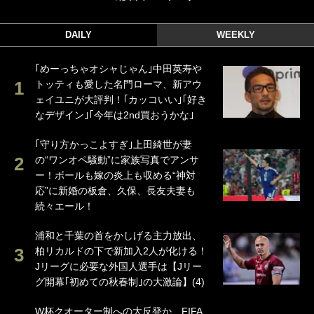
DAILY
WEEKLY
｢めーっちゃオシャじゃん｣中田英寿や
トッティも愛した名門ローマ、新アウ
ェイユニが大評判！｢カッコいい｣｢好き
なデザイン｣｢今年は2nd買おうかな｣
｢守り方かっこよすぎ｣上田綺世が妻
の“ワンオペ騒動”に家族写真でアンサ
ー！ボールも嫁の炎上も収める“神対
応”に新婚の板倉、久保、長友夫妻も
続々エール！
浦和と千葉の首をかしげる主力放出、
柏リカルドの下で新加入2人が化ける！
Jリーグに必要な外国人選手は【Jリー
グ開幕｢初めての秋春制｣の大激論】(4)
W杯クオーター制への大反発か、FIFA