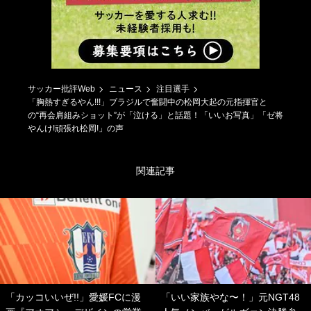
サッカー批評Web
ニュース
注目選手
「胸熱すぎるやん!!!」ブラジルで奮闘中の松岡大起の元指揮官と
の“再会肩組みショット”が「泣ける」と話題！「いいお写真」「ゼ将
やんけ!頑張れ松岡!」の声
関連記事
「カッコいいぜ!!」愛媛FCに漫
「いい家族やな〜！」元NGT48