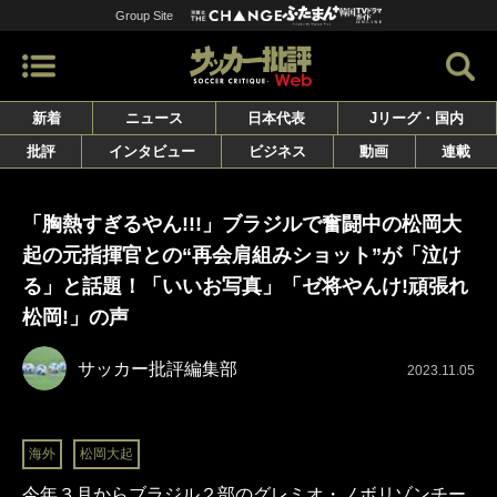
Group Site
新着
ニュース
日本代表
Jリーグ・国内
批評
インタビュー
ビジネス
動画
連載
「胸熱すぎるやん!!!」ブラジルで奮闘中の松岡大
起の元指揮官との“再会肩組みショット”が「泣け
る」と話題！「いいお写真」「ゼ将やんけ!頑張れ
松岡!」の声
サッカー批評編集部
2023.11.05
海外
松岡大起
今年３月からブラジル２部のグレミオ・ノボリゾンチー