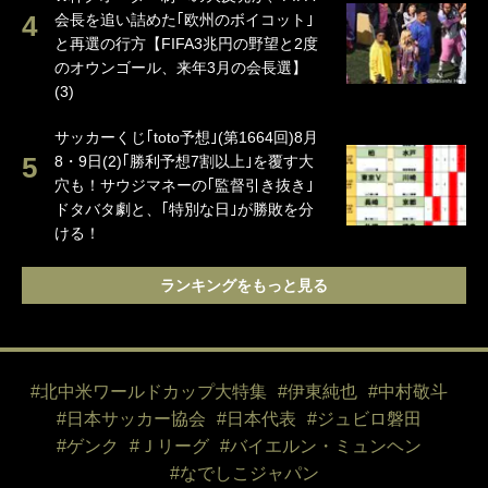
会長を追い詰めた｢欧州のボイコット｣
と再選の行方【FIFA3兆円の野望と2度
のオウンゴール、来年3月の会長選】
(3)
サッカーくじ｢toto予想｣(第1664回)8月
8・9日(2)｢勝利予想7割以上｣を覆す大
穴も！サウジマネーの｢監督引き抜き｣
ドタバタ劇と、｢特別な日｣が勝敗を分
ける！
ランキングをもっと見る
#北中米ワールドカップ大特集
#伊東純也
#中村敬斗
#日本サッカー協会
#日本代表
#ジュビロ磐田
#ゲンク
#Ｊリーグ
#バイエルン・ミュンヘン
#なでしこジャパン