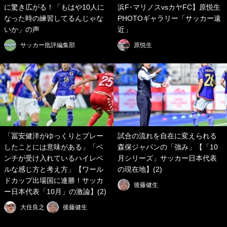
に驚き広がる！「もはや10人に
浜F･マリノスvsカヤFC】原悦生
なった時の練習してるんじゃな
PHOTOギャラリー「サッカー遠
いか」の声
近」
サッカー批評編集部
原悦生
「冨安健洋がゆっくりとプレー
試合の流れを自在に変えられる
したことには意味がある」「ベ
森保ジャパンの「強み」【「10
ンチが受け入れているハイレベ
月シリーズ」サッカー日本代表
ルな感じ方と考え方」【ワール
の現在地】(2)
ドカップ出場国に連勝！サッカ
後藤健生
ー日本代表「10月」の激論】(2)
大住良之
後藤健生