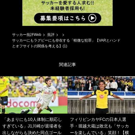
サッカー批評Web
批評
サッカーにもラグビーにも存在する「軽微な犯罪」【VARとハンド
とオフサイトの関係を考える】(1)
関連記事
「あまりにも10人体制に順応し
フィリピンカヤFCの日本人選
すぎている」J1川崎が退場者を
手・堀越大蔵は敗北も「サッカ
出しながらも決めた同点ゴール
ーを楽しんでいる」笑顔！【横