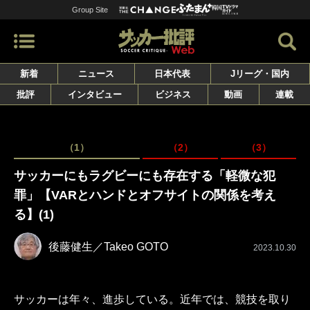
Group Site
新着
ニュース
日本代表
Jリーグ・国内
批評
インタビュー
ビジネス
動画
連載
（1）
（2）
（3）
サッカーにもラグビーにも存在する「軽微な犯
罪」【VARとハンドとオフサイトの関係を考え
る】(1)
後藤健生／Takeo GOTO
2023.10.30
サッカーは年々、進歩している。近年では、競技を取り