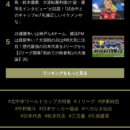
島・鈴木優磨、大逆転勝利後の“超・優
等生インタビュー”が話題！｢試合中と
のギャップw｣｢礼儀正しいイケメンや
な」
J1優勝争いは神戸ら4チーム、横浜FM
は残留争い？大混戦のJ2はRB大宮に注
目！歴代最強の日本代表をJリーグから
【Jリーグ開幕｢初めての秋春制｣の大激
論】(6)
ランキングをもっと見る
#北中米ワールドカップ大特集
#Ｊリーグ
#伊東純也
#中村敬斗
#日本サッカー協会
#ベガルタ仙台
#日本代表
#松木玖生
#三笘薫
#久保建英