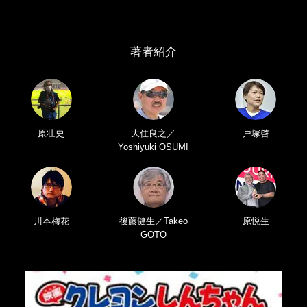
著者紹介
原壮史
大住良之／
戸塚啓
Yoshiyuki OSUMI
川本梅花
後藤健生／Takeo
原悦生
GOTO