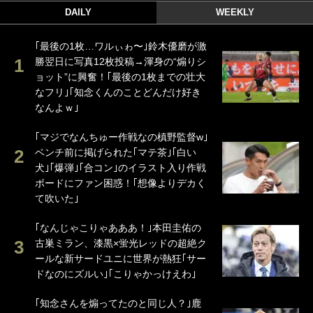
DAILY
WEEKLY
｢最後の1枚…ワルぃゎ〜｣鈴木優磨が激
勝翌日に写真12枚投稿→渾身の“煽りシ
ョット”に興奮！｢最後の1枚までの壮大
なフリ｣｢知念くんのことどんだけ好き
なんよｗ｣
｢マジでなんちゅー作戦なの槙野監督w｣
ベンチ前に掲げられた｢マテ茶｣｢白い
犬｣｢爆弾｣｢合コン｣のイラスト入り作戦
ボードにファン困惑！｢想像よりデカく
て吹いた｣
｢なんじゃこりゃあああ！｣本田圭佑の
古巣ミラン、漆黒×蛍光レッドの超絶ク
ールな新サードユニに世界が熱狂｢サー
ドなのにズルい｣｢こりゃかっけえわ｣
｢知念さんを煽ってたのと同じ人？｣鹿