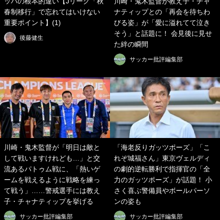
ッパの根本的違い【Jリーグ「秋
川崎・鬼木監督が教え子・チャ
春制移行」で忘れてはいけない
ナティップとの「再会を待ちわ
重要ポイント】(1)
びる姿」が「愛に溢れてて泣き
そう」と話題に！ 会見後に見せ
後藤健生
た絆の瞬間
サッカー批評編集部
川崎・鬼木監督が「明日は敵と
「海老反りガッツポーズ」「こ
して戦いますけれども…」と交
れぞ城福さん」東京ヴェルディ
流あるパトゥム戦に、「熱いゲ
の劇的逆転勝利で指揮官の「全
ームを戦えるように戦略を練っ
力のガッツポーズ」が話題！ 小
て戦う」……警戒選手には教え
さく喜ぶ警備員やボールパーソ
子・チャナティップを挙げる
ンの姿も
サッカー批評編集部
サッカー批評編集部