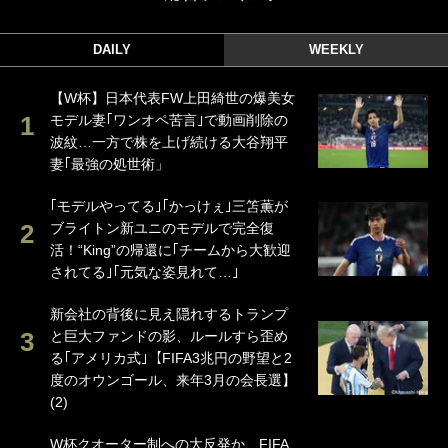
DAILY
WEEKLY
【W杯】日本代表FW上田綺世の爆美女
モデル妻｢ワンオペ苦言｣で動画削除の
波紋…一方で株を上げ続ける大谷翔平
妻｢最強の処世術」
｢モデルやってる｣｢かっけぇ｣三笘薫が
ブライトン新ユニのモデルで完全復
活！“King”の帰還に｢チームから大歓迎
されてる｣｢元気な姿見れて…｣
新会社の背後に見え隠れするトランプ
と巨大ファンドの影、ルールすら歪め
る｢アメリカ式｣【FIFA3兆円の野望と2
度のオウンゴール、来年3月の会長選】
(2)
W杯クオーター制への大反発か、FIFA