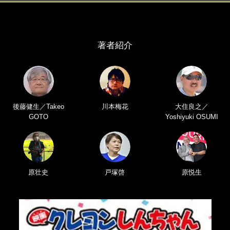
著者紹介
後藤健生／Takeo
川本梅花
大住良之／
GOTO
Yoshiyuki OSUMI
原壮史
戸塚啓
原悦生