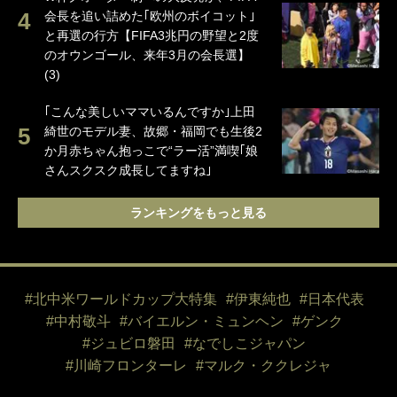
会長を追い詰めた｢欧州のボイコット｣
と再選の行方【FIFA3兆円の野望と2度
のオウンゴール、来年3月の会長選】
(3)
｢こんな美しいママいるんですか｣上田
綺世のモデル妻、故郷・福岡でも生後2
か月赤ちゃん抱っこで“ラー活”満喫｢娘
さんスクスク成長してますね｣
ランキングをもっと見る
#北中米ワールドカップ大特集
#伊東純也
#日本代表
#中村敬斗
#バイエルン・ミュンヘン
#ゲンク
#ジュビロ磐田
#なでしこジャパン
#川崎フロンターレ
#マルク・ククレジャ