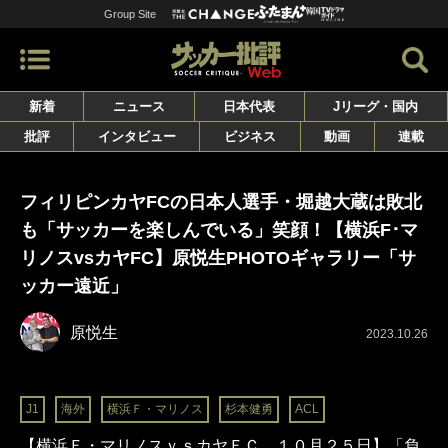
Group Site
新着
ニュース
日本代表
Jリーグ・国内
批評
インタビュー
ビジネス
動画
連載
フィリピンカヤFCの日本人選手・堀越大蔵は敗北
も「サッカーを楽しんでいる」笑顔！【横浜F･マ
リノスvsカヤFC】原悦生PHOTOギャラリー「サ
ッカー遠近」
原悦生
2023.10.26
J1
海外
横浜Ｆ・マリノス
杉本健勇
ACL
【横浜Ｆ・マリノスｖｓカヤＦＣ １０月２５日】「負