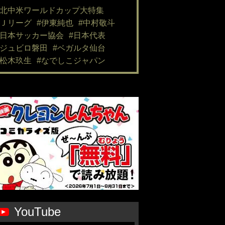
#北中米ワールドカップ大特集
#Ｊリーグ
#伊東純也
#中村敬斗
#日本サッカー協会
#日本代表
#ジュビロ磐田
#ベガルタ仙台
#松木玖生
#なでしこジャパン
YouTube