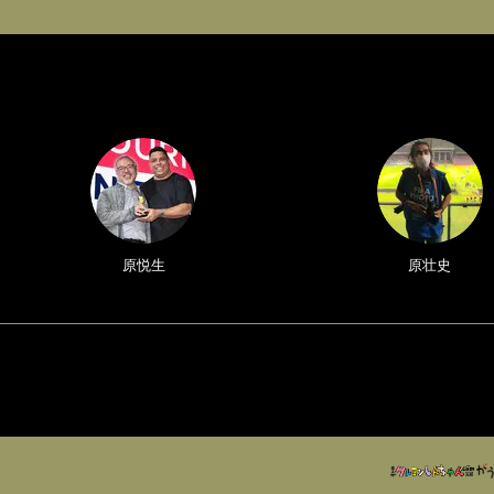
原悦生
原壮史