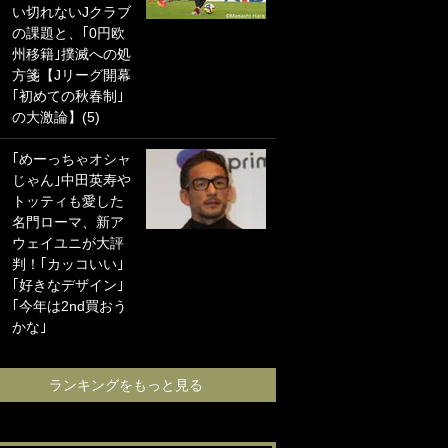
い切れないJクラブ
に“ポケカ”をプレゼ
の課題と、｢0円欧
ント！｢薫の笑顔見
州移籍｣撲滅への処
れてよかった｣｢大
方箋【Jリーグ開幕
喜びのリュテル可
｢初めての秋春制｣
愛すぎ｣
の大激論】(5)
浦和と千葉の首を
｢めーっちゃオシャ
かしげる主力放
じゃん｣中田英寿や
出、柏リカルドの
トッティも愛した
下で新加入2人が化
名門ローマ、新ア
ける！Jリーグに必
ウェイユニが大評
要な外国人選手は
判！｢カッコいい｣
【Jリーグ開幕｢初
｢好きなデザイン｣
めての秋春制｣の大
｢今年は2nd買おう
激論】(4)
かな｣
ランキングをも
ランキングをもっと見る