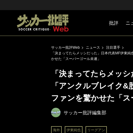
批評
ニ
Jリーグ
戦術
注目選手
海外サッ
監督
マネー
チームマ
日本代表
サッカー批評Web
ニュース
注目選手
「決まってたらメッシだった」日本代表MF伊東純
かせた「スーパーゴール未遂」
「決まってたらメッシ
「アンクルブレイク&
ファンを驚かせた「ス
サッカー批評編集部
海外
伊東純也
リーグアン