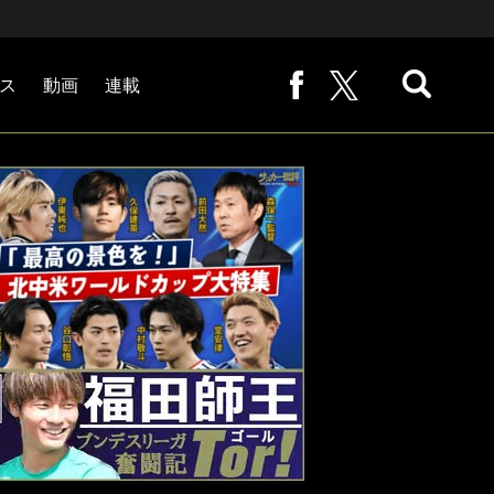
ス
動画
連載
熊崎敬の「路地から始まる処世術」
下田恒幸の「10倍面白くなるサッカー中継の見方」
サッカー批評PHOTOギャラリー「ピッチの焦点」
後藤健生の「蹴球放浪記」
原悦生PHOTOギャラリー「サッカー遠近」
「だれかに言いたくなる記録」
福田師王「ブンデスリーガ奮闘記 Tor!」
大住良之の「この世界のコーナーエリアから」