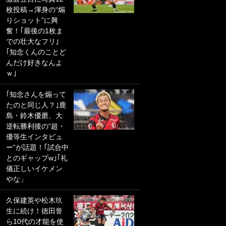
枚投稿→渾身の“煽
PKにイタリア代表
りショット”に興
GKも成す術なし！
奮！｢最後の1枚ま
｢ノーチャンスすぎ
での壮大なフリ｣
るわ｣｢綺世のPKの
｢知念くんのことど
上手さは世界屈指
んだけ好きなんよ
かも｣
ｗ｣
｢また敬斗が魚に
｢知念さんを煽って
笑｣菅原由勢がW杯
たのと同じ人？｣鹿
戦士の夏休み秘蔵
島・鈴木優磨、大
ショット公開！ 川
逆転勝利後の“超・
口春奈と結婚のモ
優等生インタビュ
テ男も登場で｢写真
ー”が話題！｢試合中
全部楽しそう｣｢タ
とのギャップw｣｢礼
ケの水中かわいす
儀正しいイケメン
ぎる」
やな」
｢お土産最高すぎ
久保建英や松木玖
笑｣｢どうやって入
生に続け！徳田誉
手？｣ブライトン帰
ら10代の才能を使
還の三笘薫、同僚