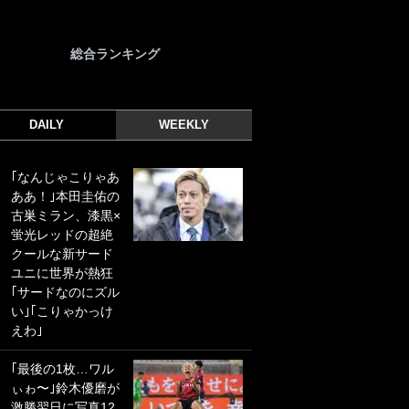
総合ランキング
DAILY
WEEKLY
｢なんじゃこりゃあ
｢光の速さじゃん｣
ああ！｣本田圭佑の
｢えっぐいミドル｣
古巣ミラン、漆黒×
ドイツ名門移籍の
蛍光レッドの超絶
日本代表23歳ボラ
クールな新サード
ンチ、移籍後初ゴ
ユニに世界が熱狂
ールに驚愕！｢見た
｢サードなのにズル
事ないシュートや｣
い｣｢こりゃかっけ
｢聡がどんどん遠く
えわ｣
なっていく」
｢最後の1枚…ワル
｢誰が止めれんねん
ぃゎ〜｣鈴木優磨が
w｣フェイエ上田綺
激勝翌日に写真12
世の“神コース”弾丸