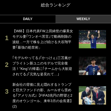
総合ランキング
DAILY
WEEKLY
【W杯】日本代表FW上田綺世の爆美女
モデル妻｢ワンオペ苦言｣で動画削除の
波紋…一方で株を上げ続ける大谷翔平
妻｢最強の処世術」
｢モデルやってる｣｢かっけぇ｣三笘薫が
ブライトン新ユニのモデルで完全復
活！“King”の帰還に｢チームから大歓迎
されてる｣｢元気な姿見れて…｣
新会社の背後に見え隠れするトランプ
と巨大ファンドの影、ルールすら歪め
る｢アメリカ式｣【FIFA3兆円の野望と2
度のオウンゴール、来年3月の会長選】
(2)