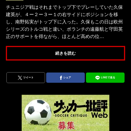
チュニジア戦はそれまでトップ下でプレーしていた久保
建英が、４ー２ー３ー１の右サイドにポジションを移
し、南野拓実がトップ下に入った。久保もこの日は欧州
シリーズのトルコ戦と違い、ボランチの遠藤航と守田英
正のサポートを得ながら、ほとんど高めの位…
続きを読む
ツイート
シェア
LINEで送る