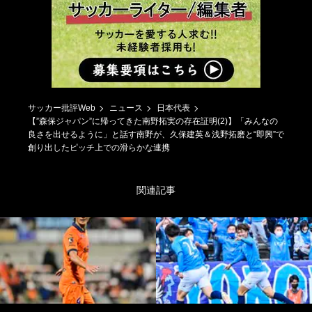
サッカー批評Web
ニュース
日本代表
【”森保ジャパン”に帰ってきた南野拓実の存在証明(2)】「みんなの
良さを出せるように」と話す南野が、久保建英＆浅野拓磨と“即興”で
創り出したピッチ上での滑らかな連携
関連記事