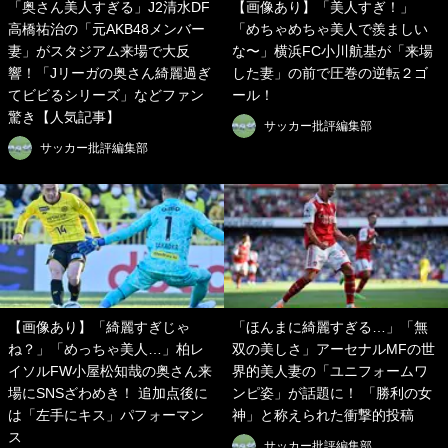
「奥さん美人すぎる」J2清水DF
【画像あり】「美人すぎ！」
高橋祐治の「元AKB48メンバー
「めちゃめちゃ美人で羨ましい
妻」がスタジアム来場で大反
な〜」横浜FC小川航基が「来場
響！「Jリーガの奥さん綺麗過ぎ
した妻」の前で圧巻の逆転２ゴ
てビビるシリーズ」などファン
ール！
驚き【人気記事】
サッカー批評編集部
サッカー批評編集部
【画像あり】「綺麗すぎじゃ
「ほんまに綺麗すぎる…」「無
ね？」「めっちゃ美人…」柏レ
双の美しさ」アーセナルMFの世
イソルFW小屋松知哉の奥さん来
界的美人妻の「ユニフォームワ
場にSNSざわめき！ 追加点後に
ンピ姿」が話題に！ 「勝利の女
は「左手にキス」パフォーマン
神」と称えられた衝撃的投稿
ス
サッカー批評編集部