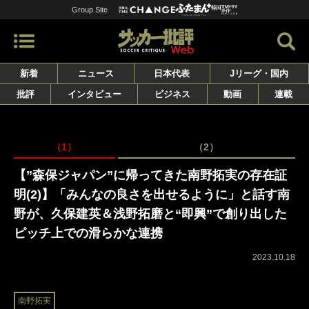
Group Site
新着
ニュース
日本代表
Jリーグ・国内
批評
インタビュー
ビジネス
動画
連載
（1）
（2）
【”森保ジャパン”に帰ってきた南野拓実の存在証
明(2)】「みんなの良さを出せるように」と話す南
野が、久保建英＆浅野拓磨と“即興”で創り出した
ピッチ上での滑らかな連携
2023.10.18
南野拓実