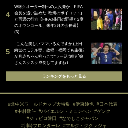
W杯クオーター制への大反発か、FIFA
会長を追い詰めた｢欧州のボイコット｣
と再選の行方【FIFA3兆円の野望と2度
のオウンゴール、来年3月の会長選】
(3)
｢こんな美しいママいるんですか｣上田
綺世のモデル妻、故郷・福岡でも生後2
か月赤ちゃん抱っこで“ラー活”満喫｢娘
さんスクスク成長してますね｣
ランキングをもっと見る
#北中米ワールドカップ大特集
#伊東純也
#日本代表
#中村敬斗
#バイエルン・ミュンヘン
#ゲンク
#ジュビロ磐田
#なでしこジャパン
#川崎フロンターレ
#マルク・ククレジャ