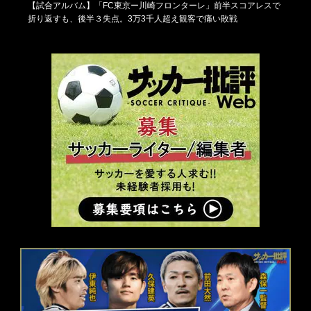
【試合アルバム】「FC東京ー川崎フロンターレ」前半スコアレスで
折り返すも、後半３失点。3万3千人超え観客で痛い敗戦