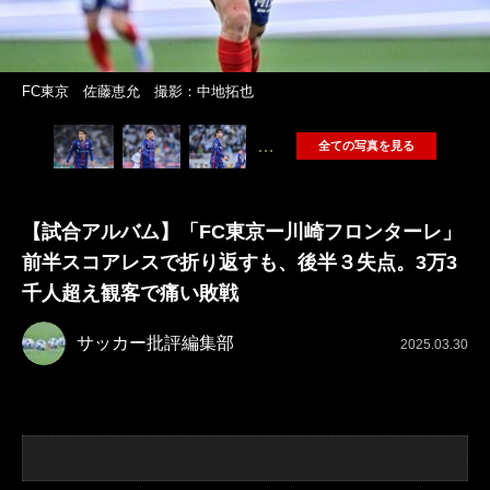
FC東京 佐藤恵允 撮影：中地拓也
…
全ての写真を見る
【試合アルバム】「FC東京ー川崎フロンターレ」
前半スコアレスで折り返すも、後半３失点。3万3
千人超え観客で痛い敗戦
サッカー批評編集部
2025.03.30