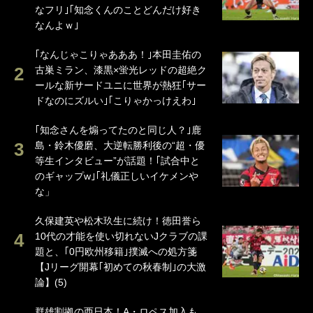
なフリ｣｢知念くんのことどんだけ好き
なんよｗ｣
｢なんじゃこりゃあああ！｣本田圭佑の
古巣ミラン、漆黒×蛍光レッドの超絶ク
ールな新サードユニに世界が熱狂｢サー
ドなのにズルい｣｢こりゃかっけえわ｣
｢知念さんを煽ってたのと同じ人？｣鹿
島・鈴木優磨、大逆転勝利後の“超・優
等生インタビュー”が話題！｢試合中と
のギャップw｣｢礼儀正しいイケメンや
な」
久保建英や松木玖生に続け！徳田誉ら
10代の才能を使い切れないJクラブの課
題と、｢0円欧州移籍｣撲滅への処方箋
【Jリーグ開幕｢初めての秋春制｣の大激
論】(5)
群雄割拠の西日本！A・ロペス加入も