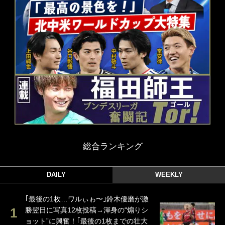
総合ランキング
DAILY
WEEKLY
｢最後の1枚…ワルぃゎ〜｣鈴木優磨が激
勝翌日に写真12枚投稿→渾身の“煽りシ
ョット”に興奮！｢最後の1枚までの壮大