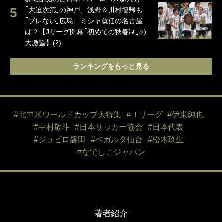
｢大迫次第｣の神戸、浅野＆川村復帰も
｢ブレない｣広島、ミシャ就任の名古屋
は？【Jリーグ開幕｢初めての秋春制｣の
大激論】(2)
ランキングをもっと見る
#北中米ワールドカップ大特集
#Ｊリーグ
#伊東純也
#中村敬斗
#日本サッカー協会
#日本代表
#ジュビロ磐田
#ベガルタ仙台
#松木玖生
#なでしこジャパン
著者紹介