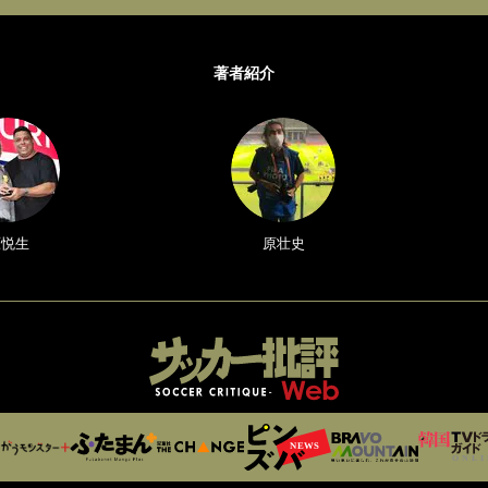
著者紹介
原悦生
原壮史