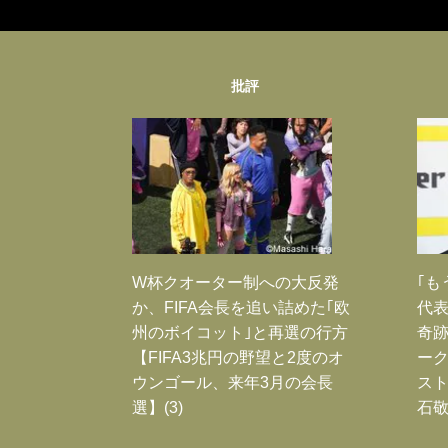
批評
W杯クオーター制への大反発
｢も
か、FIFA会長を追い詰めた｢欧
代表
州のボイコット｣と再選の行方
奇
【FIFA3兆円の野望と2度のオ
ー
ウンゴール、来年3月の会長
スト
選】(3)
石敬