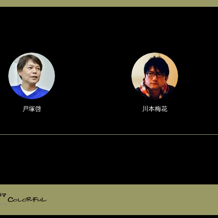
戸塚啓
川本梅花