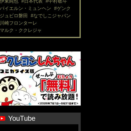
#伊東純也
#日本代表
#中村敬斗
#バイエルン・ミュンヘン
#ゲンク
#ジュビロ磐田
#なでしこジャパン
#川崎フロンターレ
#マルク・ククレジャ
YouTube