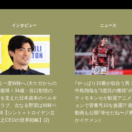
インタビュー
ニュース
う一度W杯へ｣大ケガからの
｢やっぱり10番が似合う男
復帰！34歳・谷口彰悟の
中島翔哉を“3度目の獲得”
跡を支えた日本資本のベルギ
ティモネンセが歓迎アニメ
クラブ、次なる野望はW杯ベ
ョンで背番号10を披露!? 
8【シント＝トロイデン立
動画も公開｢幸せだね〜｣｢
之CEOの世界戦略】(2)
かイケメン｣