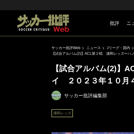
批評
ニ
Jリーグ
戦術
注目選手
海外サッ
監督
マネー
チームマ
日本代表
サッカー批評Web
ニュース
Jリーグ・国内
【試合アルバム(2)】ACL第２戦 浦和レッズー
【試合アルバム(2)】
イ ２０２３年１０月
サッカー批評編集部
浦和レッズ