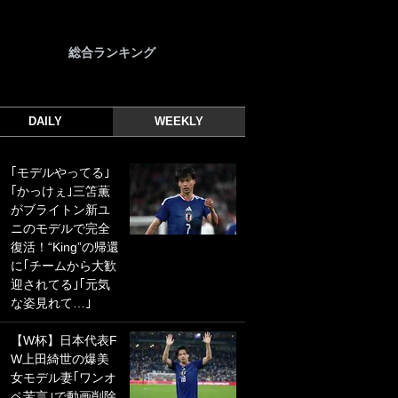
総合ランキング
DAILY
WEEKLY
｢モデルやってる｣
｢光の速さじゃん｣
｢かっけぇ｣三笘薫
｢えっぐいミドル｣
がブライトン新ユ
ドイツ名門移籍の
ニのモデルで完全
日本代表23歳ボラ
復活！“King”の帰還
ンチ、移籍後初ゴ
に｢チームから大歓
ールに驚愕！｢見た
迎されてる｣｢元気
事ないシュートや｣
な姿見れて…｣
｢聡がどんどん遠く
なっていく」
【W杯】日本代表F
W上田綺世の爆美
｢誰が止めれんねん
女モデル妻｢ワンオ
w｣フェイエ上田綺
ペ苦言｣で動画削除
世の“神コース”弾丸