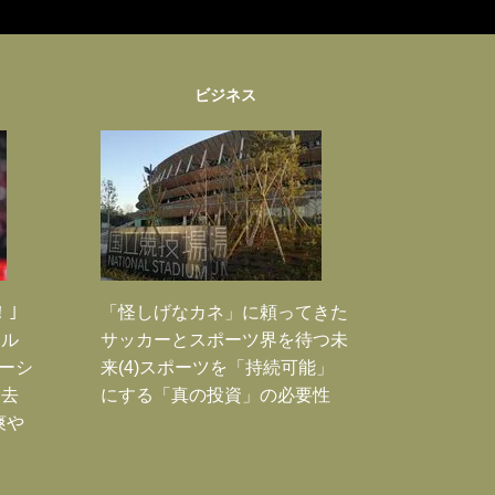
ビジネス
！｣
「怪しげなカネ」に頼ってきた
ポル
サッカーとスポーツ界を待つ未
ーシ
来(4)スポーツを「持続可能」
過去
にする「真の投資」の必要性
爽や