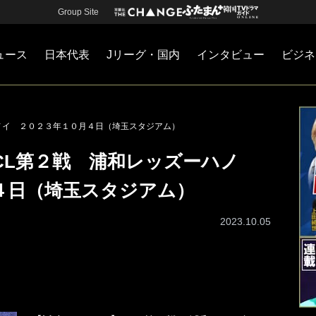
Group Site
ュース
日本代表
Jリーグ・国内
インタビュー
ビジネ
・国内
カー
ネジメント
Jリーグ・国内
戦術
注目選手
海外サッカー
監督
マネー
チームマネジメント
日本代表
ハノイ ２０２３年１０月４日（埼玉スタジアム）
ACL第２戦 浦和レッズーハノ
４日（埼玉スタジアム）
2023.10.05