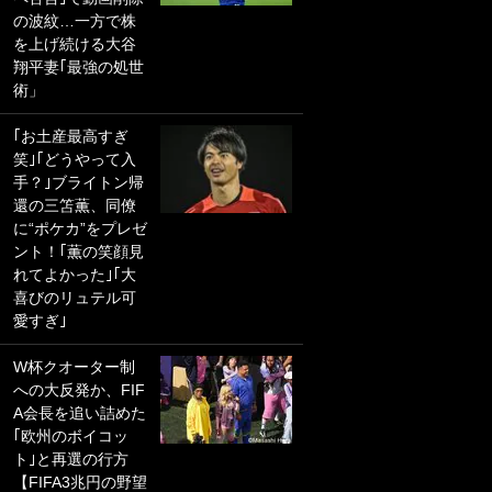
の波紋…一方で株
PKにイタリア代表
を上げ続ける大谷
GKも成す術なし！
翔平妻｢最強の処世
｢ノーチャンスすぎ
術」
るわ｣｢綺世のPKの
上手さは世界屈指
｢お土産最高すぎ
かも｣
笑｣｢どうやって入
手？｣ブライトン帰
｢また敬斗が魚に
還の三笘薫、同僚
笑｣菅原由勢がW杯
に“ポケカ”をプレゼ
戦士の夏休み秘蔵
ント！｢薫の笑顔見
ショット公開！ 川
れてよかった｣｢大
口春奈と結婚のモ
喜びのリュテル可
テ男も登場で｢写真
愛すぎ｣
全部楽しそう｣｢タ
ケの水中かわいす
W杯クオーター制
ぎる」
への大反発か、FIF
A会長を追い詰めた
｢セカンドで決まり
｢欧州のボイコッ
だな｣19歳の日本代
ト｣と再選の行方
表MFが加入したス
【FIFA3兆円の野望
ペイン名門、“地中