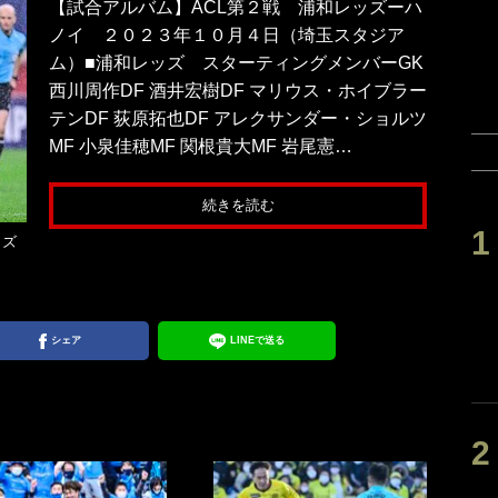
【試合アルバム】ACL第２戦 浦和レッズーハ
ノイ ２０２３年１０月４日（埼玉スタジア
ム）■浦和レッズ スターティングメンバーGK
西川周作DF 酒井宏樹DF マリウス・ホイブラー
テンDF 荻原拓也DF アレクサンダー・ショルツ
MF 小泉佳穂MF 関根貴大MF 岩尾憲…
続きを読む
ッズ
シェア
LINEで送る