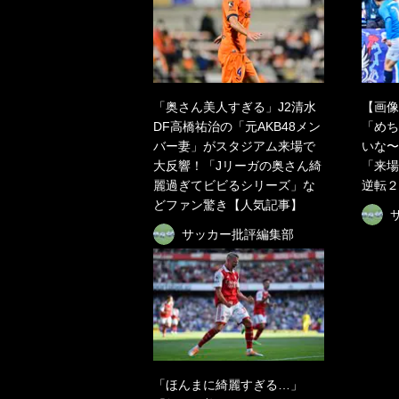
「奥さん美人すぎる」J2清水
【画像
DF高橋祐治の「元AKB48メン
「めち
バー妻」がスタジアム来場で
いな〜
大反響！「Jリーガの奥さん綺
「来場
麗過ぎてビビるシリーズ」な
逆転２
どファン驚き【人気記事】
サッカー批評編集部
「ほんまに綺麗すぎる…」