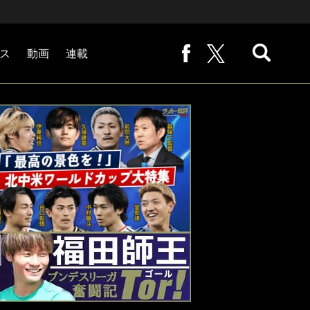
ス
動画
連載
熊崎敬の「路地から始まる処世術」
下田恒幸の「10倍面白くなるサッカー中継の見方」
サッカー批評PHOTOギャラリー「ピッチの焦点」
後藤健生の「蹴球放浪記」
原悦生PHOTOギャラリー「サッカー遠近」
「だれかに言いたくなる記録」
福田師王「ブンデスリーガ奮闘記 Tor!」
大住良之の「この世界のコーナーエリアから」