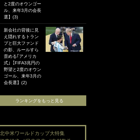
と2度のオウンゴー
海の夕日”新アウェ
ル、来年3月の会長
イユニに大反響｢か
選】(3)
っこよすぎ｣｢革新
的｣｢ソソられる！｣
新会社の背後に見
え隠れするトラン
｢嫁さん美人すぎる
プと巨大ファンド
て｣W杯で日本を沈
の影、ルールすら
めた“天敵FW”が結
歪める｢アメリカ
婚！ 才色兼備の妻
式｣【FIFA3兆円の
との挙式ショット
野望と2度のオウン
に｢セレソン妻の中
ゴール、来年3月の
で一番美人｣｢ミラ
会長選】(2)
ンダ･カーに似て
る｣
ランキングをもっと見る
ランキングをも
#北中米ワールドカップ大特集