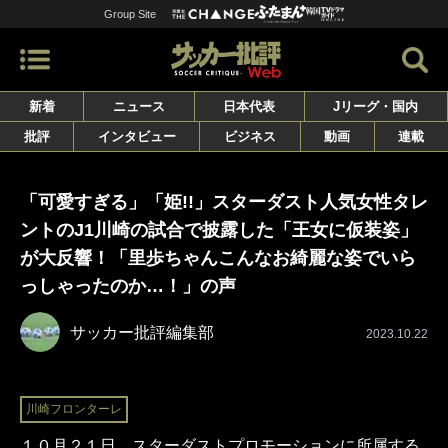
Group Site
新着
ニュース
日本代表
Jリーグ・国内
批評
インタビュー
ビジネス
動画
連載
「可愛すぎる」「姫!!」スターダスト人気女性タレ
ントのJ1川崎の試合で披露した「王女に仮装姿」
が大反響！「里歩ちゃんこんなお綺麗な姿でいら
っしゃったのか…！」の声
サッカー批評編集部
2023.10.22
川崎フロンターレ
１０月２１日、スターダストプロモーションに所属する