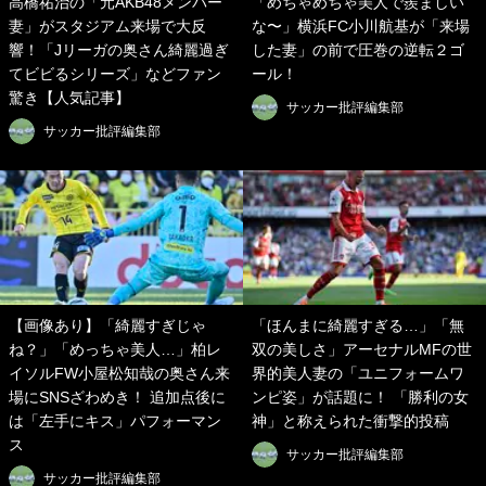
高橋祐治の「元AKB48メンバー
「めちゃめちゃ美人で羨ましい
妻」がスタジアム来場で大反
な〜」横浜FC小川航基が「来場
響！「Jリーガの奥さん綺麗過ぎ
した妻」の前で圧巻の逆転２ゴ
てビビるシリーズ」などファン
ール！
驚き【人気記事】
サッカー批評編集部
サッカー批評編集部
【画像あり】「綺麗すぎじゃ
「ほんまに綺麗すぎる…」「無
ね？」「めっちゃ美人…」柏レ
双の美しさ」アーセナルMFの世
イソルFW小屋松知哉の奥さん来
界的美人妻の「ユニフォームワ
場にSNSざわめき！ 追加点後に
ンピ姿」が話題に！ 「勝利の女
は「左手にキス」パフォーマン
神」と称えられた衝撃的投稿
ス
サッカー批評編集部
サッカー批評編集部