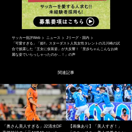
サッカー批評Web
ニュース
Jリーグ・国内
「可愛すぎる」「姫!!」スターダスト人気女性タレントのJ1川崎の試
合で披露した「王女に仮装姿」が大反響！「里歩ちゃんこんなお綺
麗な姿でいらっしゃったのか…！」の声
関連記事
「奥さん美人すぎる」J2清水DF
【画像あり】「美人すぎ！」