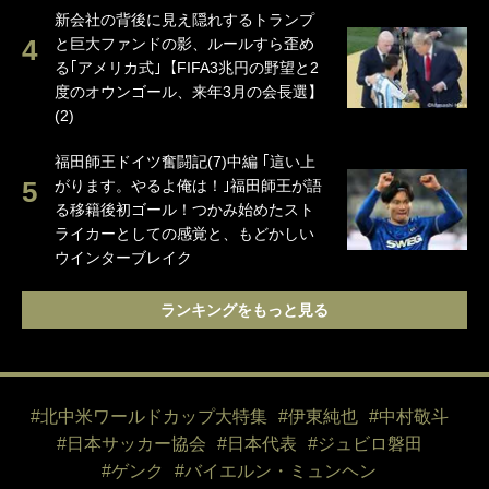
新会社の背後に見え隠れするトランプ
と巨大ファンドの影、ルールすら歪め
る｢アメリカ式｣【FIFA3兆円の野望と2
度のオウンゴール、来年3月の会長選】
(2)
福田師王ドイツ奮闘記(7)中編 ｢這い上
がります。やるよ俺は！｣福田師王が語
る移籍後初ゴール！つかみ始めたスト
ライカーとしての感覚と、もどかしい
ウインターブレイク
ランキングをもっと見る
#北中米ワールドカップ大特集
#伊東純也
#中村敬斗
#日本サッカー協会
#日本代表
#ジュビロ磐田
#ゲンク
#バイエルン・ミュンヘン