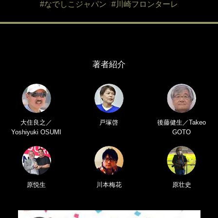
#なでしこジャパン
#川崎フロンターレ
著者紹介
大住良之／
戸塚啓
後藤健生／Takeo
Yoshiyuki OSUMI
GOTO
原悦生
川本梅花
原壮史