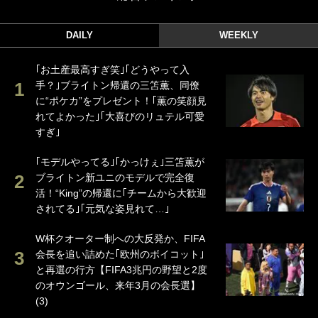
DAILY
WEEKLY
｢お土産最高すぎ笑｣｢どうやって入
手？｣ブライトン帰還の三笘薫、同僚
に“ポケカ”をプレゼント！｢薫の笑顔見
れてよかった｣｢大喜びのリュテル可愛
すぎ｣
｢モデルやってる｣｢かっけぇ｣三笘薫が
ブライトン新ユニのモデルで完全復
活！“King”の帰還に｢チームから大歓迎
されてる｣｢元気な姿見れて…｣
W杯クオーター制への大反発か、FIFA
会長を追い詰めた｢欧州のボイコット｣
と再選の行方【FIFA3兆円の野望と2度
のオウンゴール、来年3月の会長選】
(3)