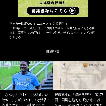
サッカー批評Web
ニュース
注目選手
「青似合ってるやん」オナイウ阿道のオセール加入報告に高まる期
待！「素晴らしい補強！」「一年で昇格させておいで！」などの声
が上がる
関連記事
「なんなんですかこの格好いい
後藤健生の「蹴球放浪記」第176
映像…」川崎FWゴミスが渋谷＆
回「国境を越えて“飛び地”に行っ
浅草でのオシャレ映像公開で、
てみる」の巻(2)フランスに囲ま