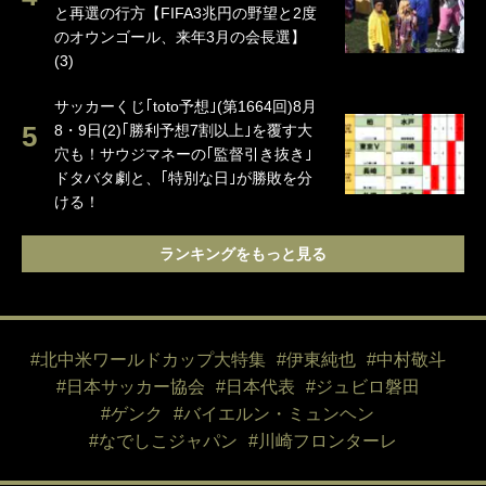
と再選の行方【FIFA3兆円の野望と2度
のオウンゴール、来年3月の会長選】
(3)
サッカーくじ｢toto予想｣(第1664回)8月
8・9日(2)｢勝利予想7割以上｣を覆す大
穴も！サウジマネーの｢監督引き抜き｣
ドタバタ劇と、｢特別な日｣が勝敗を分
ける！
ランキングをもっと見る
#北中米ワールドカップ大特集
#伊東純也
#中村敬斗
#日本サッカー協会
#日本代表
#ジュビロ磐田
#ゲンク
#バイエルン・ミュンヘン
#なでしこジャパン
#川崎フロンターレ