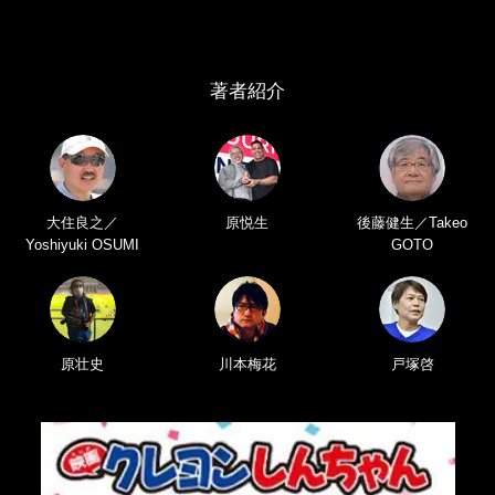
著者紹介
大住良之／
原悦生
後藤健生／Takeo
Yoshiyuki OSUMI
GOTO
原壮史
川本梅花
戸塚啓