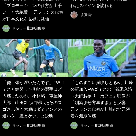
「プロモーションの仕方が上手
れたスペインを訪れる
い」と大絶賛！ 元フランス代表
後藤健生
が日本文化を世界に発信
サッカー批評編集部
「俺、体が浮いたんです」FWゴ
「ものすごい満喫しとるw」川崎
ミスと練習した川崎の選手はど
の新加入FWゴミスの「銭湯入浴
う感じたのか。小林悠、車屋紳
→大師お参り→カフェ」映像が
太郎、山田新らに聞いたそのス
「馴染ませ方早すぎ」と反響！
ゴさ…佐々木旭はダミアンとの
元フランス代表が川崎の地元密
違いを「腕とケツ」と説明
着を濃厚体感
サッカー批評編集部
サッカー批評編集部