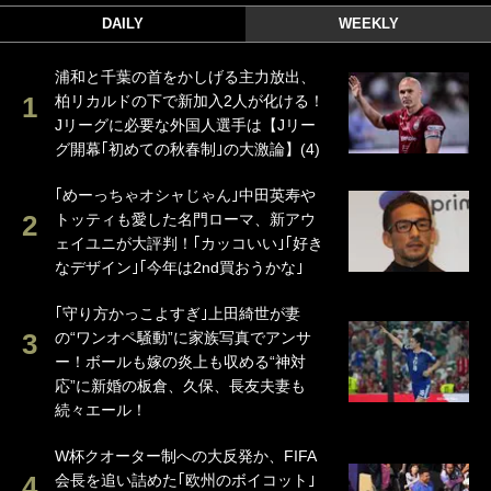
DAILY
WEEKLY
浦和と千葉の首をかしげる主力放出、
柏リカルドの下で新加入2人が化ける！
Jリーグに必要な外国人選手は【Jリー
グ開幕｢初めての秋春制｣の大激論】(4)
｢めーっちゃオシャじゃん｣中田英寿や
トッティも愛した名門ローマ、新アウ
ェイユニが大評判！｢カッコいい｣｢好き
なデザイン｣｢今年は2nd買おうかな｣
｢守り方かっこよすぎ｣上田綺世が妻
の“ワンオペ騒動”に家族写真でアンサ
ー！ボールも嫁の炎上も収める“神対
応”に新婚の板倉、久保、長友夫妻も
続々エール！
W杯クオーター制への大反発か、FIFA
会長を追い詰めた｢欧州のボイコット｣