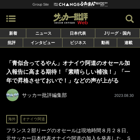
Group Site
新着
ニュース
日本代表
Jリーグ・国内
批評
インタビュー
ビジネス
動画
連載
「青似合ってるやん」オナイウ阿道のオセール加
入報告に高まる期待！「素晴らしい補強！」「一
年で昇格させておいで！」などの声が上がる
サッカー批評編集部
2023.08.30
海外
オナイウ阿道
フランス２部リーグのオセールは現地時間８月２８日、
元サッカー日本代表オナイウ阿道の加入を発表した。Ｓ