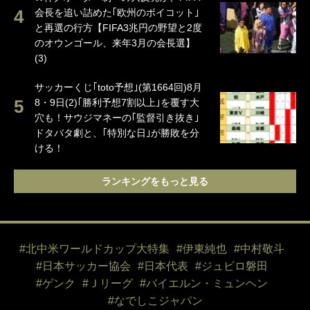
会長を追い詰めた｢欧州のボイコット｣
と再選の行方【FIFA3兆円の野望と2度
のオウンゴール、来年3月の会長選】
(3)
サッカーくじ｢toto予想｣(第1664回)8月
8・9日(2)｢勝利予想7割以上｣を覆す大
穴も！サウジマネーの｢監督引き抜き｣
ドタバタ劇と、｢特別な日｣が勝敗を分
ける！
ランキングをもっと見る
#北中米ワールドカップ大特集
#伊東純也
#中村敬斗
#日本サッカー協会
#日本代表
#ジュビロ磐田
#ゲンク
#Ｊリーグ
#バイエルン・ミュンヘン
#なでしこジャパン