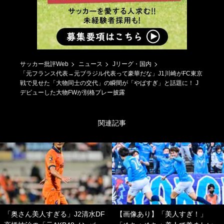
サッカー批評Web
ニュース
Jリーグ・国内
「元フランス代表→元ブラジル代表って豪華だな」J1川崎がFC東京
戦で見せた「大物同士の交代」の瞬間が「やばすぎ」と話題に！ J
デビューした大物FWが別格プレー披露
関連記事
「奥さん美人すぎる」J2清水DF
【画像あり】「美人すぎ！」