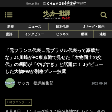
Group Site
新着
ニュース
日本代表
Jリーグ・国内
批評
インタビュー
ビジネス
動画
連載
「元フランス代表→元ブラジル代表って豪華だ
な」J1川崎がFC東京戦で見せた「大物同士の交
代」の瞬間が「やばすぎ」と話題に！ Jデビュー
した大物FWが別格プレー披露
サッカー批評編集部
2023.09.16
川崎フロンターレ
９月９日、Ｊ１リーグ第２７節が各地で行われた。その