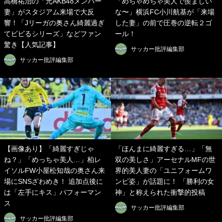
高橋祐治の「元AKB48メンバー
「めちゃめちゃ美人で羨ましい
妻」がスタジアム来場で大反
な〜」横浜FC小川航基が「来場
響！「Jリーガの奥さん綺麗過ぎ
した妻」の前で圧巻の逆転２ゴ
てビビるシリーズ」などファン
ール！
驚き【人気記事】
サッカー批評編集部
サッカー批評編集部
【画像あり】「綺麗すぎじゃ
「ほんまに綺麗すぎる…」「無
ね？」「めっちゃ美人…」柏レ
双の美しさ」アーセナルMFの世
イソルFW小屋松知哉の奥さん来
界的美人妻の「ユニフォームワ
場にSNSざわめき！ 追加点後に
ンピ姿」が話題に！ 「勝利の女
は「左手にキス」パフォーマン
神」と称えられた衝撃的投稿
ス
サッカー批評編集部
サッカー批評編集部