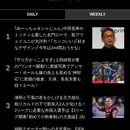
DAILY
WEEKLY
｢めーっちゃオシャじゃん｣中田英寿や
トッティも愛した名門ローマ、新アウ
ェイユニが大評判！｢カッコいい｣｢好き
なデザイン｣｢今年は2nd買おうかな｣
｢守り方かっこよすぎ｣上田綺世が妻
の“ワンオペ騒動”に家族写真でアンサ
ー！ボールも嫁の炎上も収める“神対
応”に新婚の板倉、久保、長友夫妻も
続々エール！
浦和と千葉の首をかしげる主力放出、
柏リカルドの下で新加入2人が化ける！
Jリーグに必要な外国人選手は【Jリー
グ開幕｢初めての秋春制｣の大激論】(4)
W杯クオーター制への大反発か、FIFA