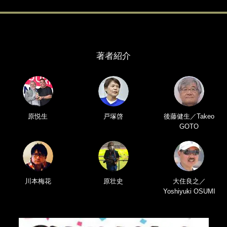
著者紹介
原悦生
戸塚啓
後藤健生／Takeo
GOTO
川本梅花
原壮史
大住良之／
Yoshiyuki OSUMI