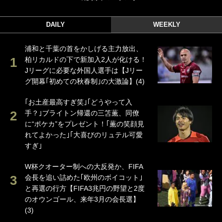
DAILY
WEEKLY
浦和と千葉の首をかしげる主力放出、
柏リカルドの下で新加入2人が化ける！
Jリーグに必要な外国人選手は【Jリー
グ開幕｢初めての秋春制｣の大激論】(4)
｢お土産最高すぎ笑｣｢どうやって入
手？｣ブライトン帰還の三笘薫、同僚
に“ポケカ”をプレゼント！｢薫の笑顔見
れてよかった｣｢大喜びのリュテル可愛
すぎ｣
W杯クオーター制への大反発か、FIFA
会長を追い詰めた｢欧州のボイコット｣
と再選の行方【FIFA3兆円の野望と2度
のオウンゴール、来年3月の会長選】
(3)