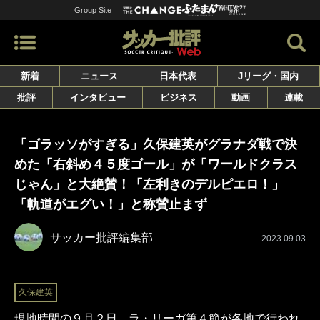
Group Site
新着
ニュース
日本代表
Jリーグ・国内
批評
インタビュー
ビジネス
動画
連載
「ゴラッソがすぎる」久保建英がグラナダ戦で決
めた「右斜め４５度ゴール」が「ワールドクラス
じゃん」と大絶賛！「左利きのデルピエロ！」
「軌道がエグい！」と称賛止まず
サッカー批評編集部
2023.09.03
久保建英
現地時間の９月２日、ラ・リーガ第４節が各地で行われ