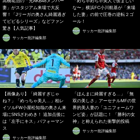
高橋祐治の「元AKB48メンバー
「めちゃめちゃ美人で羨ましい
妻」がスタジアム来場で大反
な〜」横浜FC小川航基が「来場
響！「Jリーガの奥さん綺麗過ぎ
した妻」の前で圧巻の逆転２ゴ
てビビるシリーズ」などファン
ール！
驚き【人気記事】
サッカー批評編集部
サッカー批評編集部
【画像あり】「綺麗すぎじゃ
「ほんまに綺麗すぎる…」「無
ね？」「めっちゃ美人…」柏レ
双の美しさ」アーセナルMFの世
イソルFW小屋松知哉の奥さん来
界的美人妻の「ユニフォームワ
場にSNSざわめき！ 追加点後に
ンピ姿」が話題に！ 「勝利の女
は「左手にキス」パフォーマン
神」と称えられた衝撃的投稿
ス
サッカー批評編集部
サッカー批評編集部