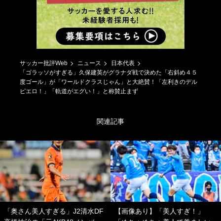
サッカー批評Web
ニュース
日本代表
「ゴラッソがすぎる」久保建英がグラナダ戦で決めた「右斜め４５
度ゴール」が「ワールドクラスじゃん」と大絶賛！「左利きのデル
ピエロ！」「軌道がエグい！」と称賛止まず
関連記事
「奥さん美人すぎる」J2清水DF
【画像あり】「美人すぎ！」