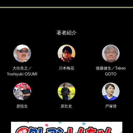
著者紹介
大住良之／
川本梅花
後藤健生／Takeo
Yoshiyuki OSUMI
GOTO
原悦生
原壮史
戸塚啓