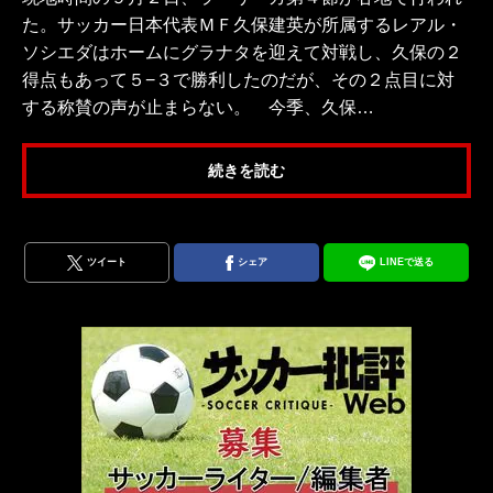
た。サッカー日本代表ＭＦ久保建英が所属するレアル・
ソシエダはホームにグラナタを迎えて対戦し、久保の２
得点もあって５−３で勝利したのだが、その２点目に対
する称賛の声が止まらない。 今季、久保…
続きを読む
ツイート
シェア
LINEで送る