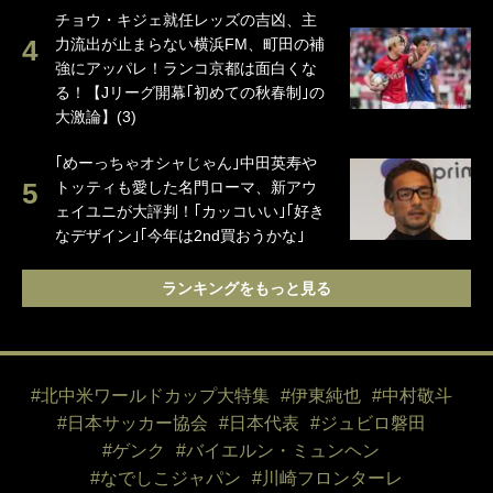
チョウ・キジェ就任レッズの吉凶、主
力流出が止まらない横浜FM、町田の補
強にアッパレ！ランコ京都は面白くな
る！【Jリーグ開幕｢初めての秋春制｣の
大激論】(3)
｢めーっちゃオシャじゃん｣中田英寿や
トッティも愛した名門ローマ、新アウ
ェイユニが大評判！｢カッコいい｣｢好き
なデザイン｣｢今年は2nd買おうかな｣
ランキングをもっと見る
#北中米ワールドカップ大特集
#伊東純也
#中村敬斗
#日本サッカー協会
#日本代表
#ジュビロ磐田
#ゲンク
#バイエルン・ミュンヘン
#なでしこジャパン
#川崎フロンターレ