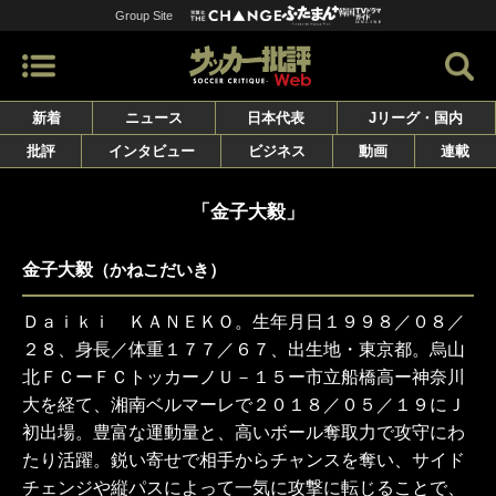
Group Site
新着
ニュース
日本代表
Jリーグ・国内
批評
インタビュー
ビジネス
動画
連載
「金子大毅」
金子大毅
（かねこだいき）
Ｄａｉｋｉ ＫＡＮＥＫＯ。生年月日１９９８／０８／
２８、身長／体重１７７／６７、出生地・東京都。烏山
北ＦＣーＦＣトッカーノＵ－１５ー市立船橋高ー神奈川
大を経て、湘南ベルマーレで２０１８／０５／１９にＪ
初出場。豊富な運動量と、高いボール奪取力で攻守にわ
たり活躍。鋭い寄せで相手からチャンスを奪い、サイド
チェンジや縦パスによって一気に攻撃に転じることで、