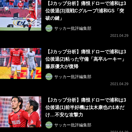
【Jカップ分析】痛恨ドローで浦和は3
位後退(3)混戦Cグループ!浦和GS「突
破の鍵」
サッカー批評編集部
2021.04.29
【Jカップ分析】痛恨ドローで浦和は3
位後退(2)粘った守備「高卒ルーキー」
藤原優大が復帰
サッカー批評編集部
2021.04.29
【Jカップ分析】痛恨ドローで浦和は3
位後退(1)前半好機は汰木康也の1本だ
け…不安な攻撃力
サッカー批評編集部