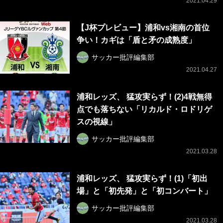
2021.04.29
【J杯プレビュー】浦和vs湘南の首位
争い！カギは「盾と矛の成熟度」
サッカー批評編集部
2021.04.27
浦和レッズ、 猛攻実らず！(2)4戦無得
点でも落ちない「リカルド・ロドリゲ
スの視線」
サッカー批評編集部
2021.03.28
浦和レッズ、 猛攻実らず！(1)「初出
場」と「初先発」と「初コンバート」
サッカー批評編集部
2021.03.28