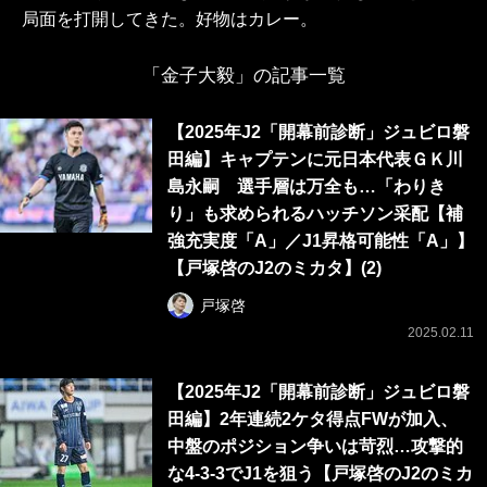
局面を打開してきた。好物はカレー。
「金子大毅」の記事一覧
【2025年J2「開幕前診断」ジュビロ磐
田編】キャプテンに元日本代表ＧＫ川
島永嗣 選手層は万全も…「わりき
り」も求められるハッチソン采配【補
強充実度「A」／J1昇格可能性「A」】
【戸塚啓のJ2のミカタ】(2)
戸塚啓
2025.02.11
【2025年J2「開幕前診断」ジュビロ磐
田編】2年連続2ケタ得点FWが加入、
中盤のポジション争いは苛烈…攻撃的
な4-3-3でJ1を狙う【戸塚啓のJ2のミカ