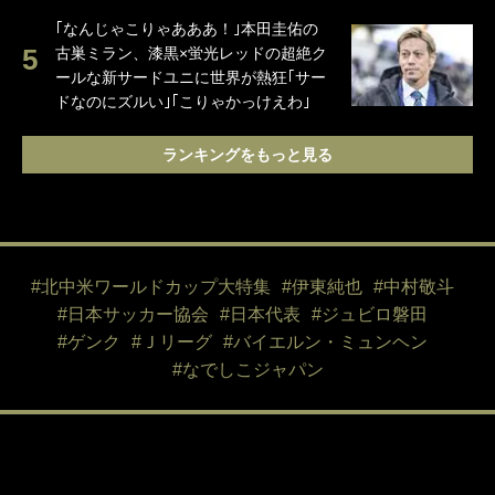
｢なんじゃこりゃあああ！｣本田圭佑の
古巣ミラン、漆黒×蛍光レッドの超絶ク
ールな新サードユニに世界が熱狂｢サー
ドなのにズルい｣｢こりゃかっけえわ｣
ランキングをもっと見る
#北中米ワールドカップ大特集
#伊東純也
#中村敬斗
#日本サッカー協会
#日本代表
#ジュビロ磐田
#ゲンク
#Ｊリーグ
#バイエルン・ミュンヘン
#なでしこジャパン