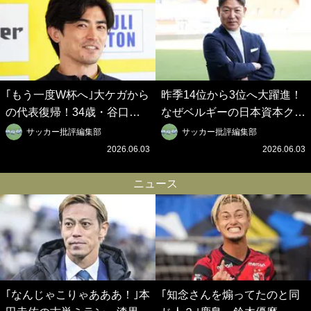
｢もう一度W杯へ｣大ケガから
昨季14位から3位へ大躍進！
の代表復帰！34歳・谷口彰
なぜベルギーの日本資本クラ
悟の奇跡を支えた日本資本の
ブは創設102年目に歴史的快
サッカー批評編集部
サッカー批評編集部
ベルギークラブ、次なる野望
挙を成し遂げられたのか？
2026.06.03
2026.06.03
はW杯ベスト8【シント＝ト
【シント＝トロイデン立石敬
ロイデン立石敬之CEOの世
之CEOの世界戦略】(1)
ニュース
界戦略】(2)
｢なんじゃこりゃあああ！｣本
｢知念さんを煽ってたのと同