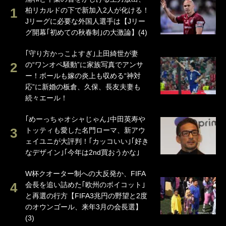
柏リカルドの下で新加入2人が化ける！
Jリーグに必要な外国人選手は【Jリー
グ開幕｢初めての秋春制｣の大激論】(4)
｢守り方かっこよすぎ｣上田綺世が妻
の“ワンオペ騒動”に家族写真でアンサ
ー！ボールも嫁の炎上も収める“神対
応”に新婚の板倉、久保、長友夫妻も
続々エール！
｢めーっちゃオシャじゃん｣中田英寿や
トッティも愛した名門ローマ、新アウ
ェイユニが大評判！｢カッコいい｣｢好き
なデザイン｣｢今年は2nd買おうかな｣
W杯クオーター制への大反発か、FIFA
会長を追い詰めた｢欧州のボイコット｣
と再選の行方【FIFA3兆円の野望と2度
のオウンゴール、来年3月の会長選】
(3)