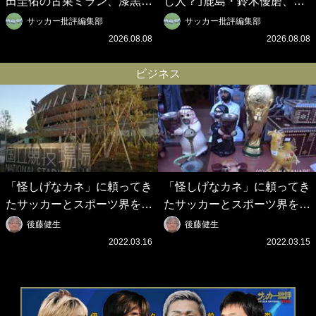
田圭佑の古巣ミラン、漆黒×
じ人？｣鹿島・鈴木優磨、大
蛍光レッドの超絶クールな新
逆転勝利後の“超・優等生イ
サッカー批評編集部
サッカー批評編集部
サードユニに世界が熱狂｢サ
ンタビュー”が話題！｢試合中
2026.08.08
2026.08.08
ードなのにズルい｣｢こりゃか
とのギャップw｣｢礼儀正しい
っけえわ｣
イケメンやな」
ビジネス
「怪しげなカネ」に頼ってき
「怪しげなカネ」に頼ってき
たサッカーとスポーツ界を待
たサッカーとスポーツ界を待
つ未来(4)スポーツを「持続
つ未来(3)「ロシアン・マネ
後藤健生
後藤健生
可能」にする「真の投資」の
ー」に続く中東の「オイルマ
2022.03.16
2022.03.15
必要性
ネー」の危険性