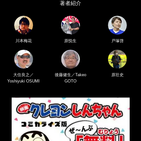
著者紹介
川本梅花
原悦生
戸塚啓
大住良之／
後藤健生／Takeo
原壮史
Yoshiyuki OSUMI
GOTO