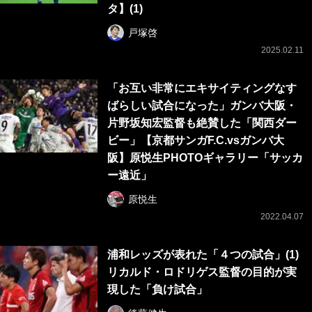
タ】(1)
戸塚啓
2025.02.11
「お互い非常にエキサイティングなす
ばらしい試合になった」ガンバ大阪・
片野坂知宏監督も絶賛した「関西ダー
ビー」【京都サンガF.C.vsガンバ大
阪】原悦生PHOTOギャラリー「サッカ
ー遠近」
原悦生
2022.04.07
浦和レッズが表れた「４つの試合」(1)
リカルド・ロドリゲス監督の目的が実
現した「負け試合」