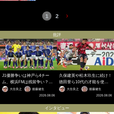
1
2
批評
J1優勝争いは神戸ら4チー
久保建英や松木玖生に続け！
ム、横浜FMは残留争い？大
徳田誉ら10代の才能を使い
混戦のJ2はRB大宮に注目！
切れないJクラブの課題と、
大住良之
後藤健生
大住良之
後藤健生
歴代最強の日本代表をJリー
｢0円欧州移籍｣撲滅への処方
2026.08.06
2026.08.06
グから【Jリーグ開幕｢初めて
箋【Jリーグ開幕｢初めての秋
の秋春制｣の大激論】(6)
春制｣の大激論】(5)
インタビュー