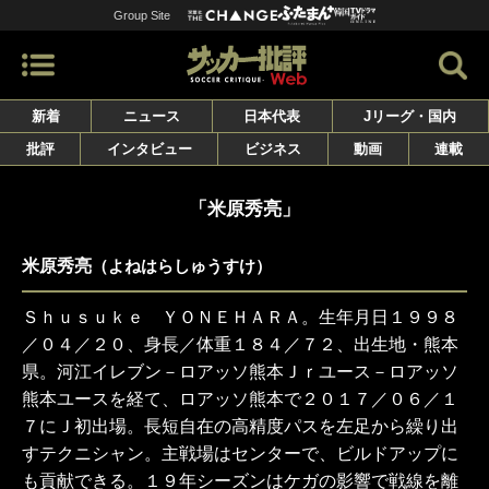
Group Site
新着
ニュース
日本代表
Jリーグ・国内
批評
インタビュー
ビジネス
動画
連載
「米原秀亮」
米原秀亮
（よねはらしゅうすけ）
Ｓｈｕｓｕｋｅ ＹＯＮＥＨＡＲＡ。生年月日１９９８
／０４／２０、身長／体重１８４／７２、出生地・熊本
県。河江イレブン－ロアッソ熊本Ｊｒユース－ロアッソ
熊本ユースを経て、ロアッソ熊本で２０１７／０６／１
７にＪ初出場。長短自在の高精度パスを左足から繰り出
すテクニシャン。主戦場はセンターで、ビルドアップに
も貢献できる。１９年シーズンはケガの影響で戦線を離