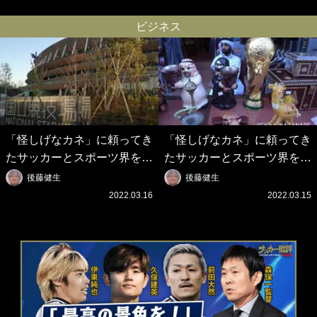
ファン熱狂｢夏の海で着たく
り組み｣｢平和を祈る場所に相
なる｣
応しい｣
ビジネス
「怪しげなカネ」に頼ってき
「怪しげなカネ」に頼ってき
たサッカーとスポーツ界を待
たサッカーとスポーツ界を待
つ未来(4)スポーツを「持続
つ未来(3)「ロシアン・マネ
後藤健生
後藤健生
可能」にする「真の投資」の
ー」に続く中東の「オイルマ
2022.03.16
2022.03.15
必要性
ネー」の危険性