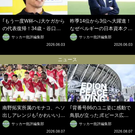
｢もう一度W杯へ｣大ケガから
昨季14位から3位へ大躍進！
の代表復帰！34歳・谷口彰
なぜベルギーの日本資本クラ
悟の奇跡を支えた日本資本の
ブは創設102年目に歴史的快
サッカー批評編集部
サッカー批評編集部
ベルギークラブ、次なる野望
挙を成し遂げられたのか？
2026.06.03
2026.06.03
はW杯ベスト8【シント＝ト
【シント＝トロイデン立石敬
ロイデン立石敬之CEOの世
之CEOの世界戦略】(1)
ニュース
界戦略】(2)
南野拓実所属のモナコ、ヘソ
｢背番号86のユニ姿に感動で
出しアレンジも｢かわいい｣新
鳥肌が立った｣Eピース広島
サードユニ発表！プールサイ
で行われた平和記念式典の放
サッカー批評編集部
サッカー批評編集部
ドの美女＆激エモデザインに
映に称賛の声｢素晴らしい取
2026.08.07
2026.08.07