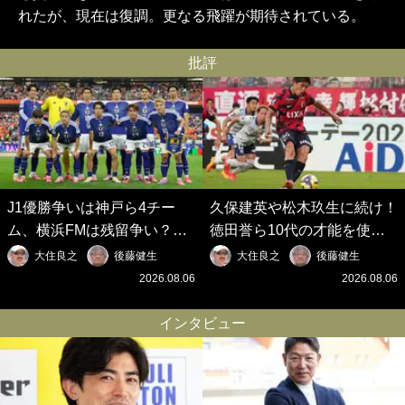
れたが、現在は復調。更なる飛躍が期待されている。
批評
J1優勝争いは神戸ら4チー
久保建英や松木玖生に続け！
ム、横浜FMは残留争い？大
徳田誉ら10代の才能を使い
混戦のJ2はRB大宮に注目！
切れないJクラブの課題と、
大住良之
後藤健生
大住良之
後藤健生
歴代最強の日本代表をJリー
｢0円欧州移籍｣撲滅への処方
2026.08.06
2026.08.06
グから【Jリーグ開幕｢初めて
箋【Jリーグ開幕｢初めての秋
の秋春制｣の大激論】(6)
春制｣の大激論】(5)
インタビュー