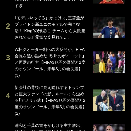
すぎ｣
｢モデルやってる｣｢かっけぇ｣三笘薫が
ブライトン新ユニのモデルで完全復
活！“King”の帰還に｢チームから大歓迎
されてる｣｢元気な姿見れて…｣
W杯クオーター制への大反発か、FIFA
会長を追い詰めた｢欧州のボイコット｣
と再選の行方【FIFA3兆円の野望と2度
のオウンゴール、来年3月の会長選】
(3)
新会社の背後に見え隠れするトランプ
と巨大ファンドの影、ルールすら歪め
る｢アメリカ式｣【FIFA3兆円の野望と2
度のオウンゴール、来年3月の会長選】
(2)
浦和と千葉の首をかしげる主力放出、