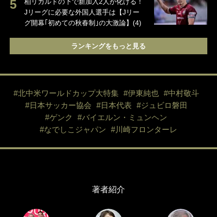
柏リカルドの下で新加入2人が化ける！
Jリーグに必要な外国人選手は【Jリー
グ開幕｢初めての秋春制｣の大激論】(4)
ランキングをもっと見る
#北中米ワールドカップ大特集
#伊東純也
#中村敬斗
#日本サッカー協会
#日本代表
#ジュビロ磐田
#ゲンク
#バイエルン・ミュンヘン
#なでしこジャパン
#川崎フロンターレ
著者紹介