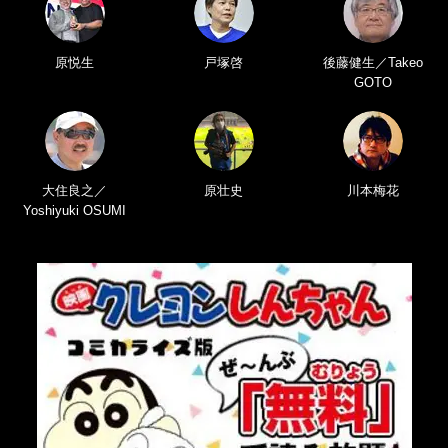
原悦生
戸塚啓
後藤健生／Takeo
GOTO
大住良之／
原壮史
川本梅花
Yoshiyuki OSUMI