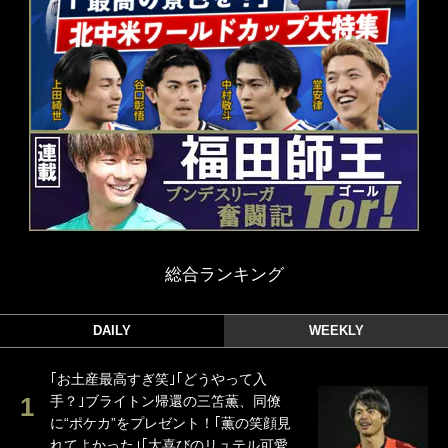
総合ランキング
DAILY
WEEKLY
｢お土産最高すぎ笑｣｢どうやって入
手？｣ブライトン帰還の三笘薫、同僚
に“ポケカ”をプレゼント！｢薫の笑顔見
れてよかった｣｢大喜びのリュテル可愛