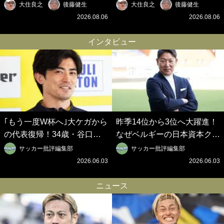
混戦のJ2はRB大宮に注目！
切れないJクラブの課題と、
大住良之
後藤健生
大住良之
後藤健生
歴代最強の日本代表をJリー
｢0円欧州移籍｣撲滅への処方
2026.08.06
2026.08.06
グから【Jリーグ開幕｢初めて
箋【Jリーグ開幕｢初めての秋
の秋春制｣の大激論】(6)
春制｣の大激論】(5)
インタビュー
｢もう一度W杯へ｣大ケガから
昨季14位から3位へ大躍進！
の代表復帰！34歳・谷口彰
なぜベルギーの日本資本クラ
悟の奇跡を支えた日本資本の
ブは創設102年目に歴史的快
サッカー批評編集部
サッカー批評編集部
ベルギークラブ、次なる野望
挙を成し遂げられたのか？
2026.06.03
2026.06.03
はW杯ベスト8【シント＝ト
【シント＝トロイデン立石敬
ロイデン立石敬之CEOの世
之CEOの世界戦略】(1)
ニュース
界戦略】(2)