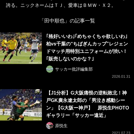
誇る。ニックネームはＴＪ、愛車はＢＭＷ・Ｘ２。
「田中順也」の記事一覧
｢格好いいわ｣｢めちゃくちゃ欲しいわ｣
柏vs千葉の“ちばぎんカップ”レジェン
ドマッチ用特別ユニフォームが渋い！
｢販売しないのかな？｣
サッカー批評編集部
2026.01.31
【J1分析】G大阪痛恨の逆転敗北！神
戸GK廣永遼太郎の「男泣き感動シー
ン」【G大阪ー神戸】 原悦生PHOTO
ギャラリー「サッカー遠近」
原悦生
2021.07.23