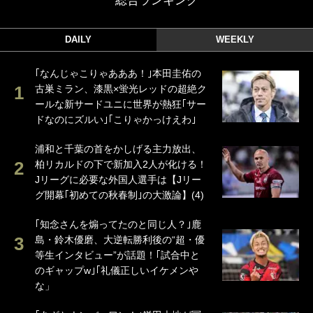
総合ランキング
DAILY
WEEKLY
｢なんじゃこりゃあああ！｣本田圭佑の
古巣ミラン、漆黒×蛍光レッドの超絶ク
ールな新サードユニに世界が熱狂｢サー
ドなのにズルい｣｢こりゃかっけえわ｣
浦和と千葉の首をかしげる主力放出、
柏リカルドの下で新加入2人が化ける！
Jリーグに必要な外国人選手は【Jリー
グ開幕｢初めての秋春制｣の大激論】(4)
｢知念さんを煽ってたのと同じ人？｣鹿
島・鈴木優磨、大逆転勝利後の“超・優
等生インタビュー”が話題！｢試合中と
のギャップw｣｢礼儀正しいイケメンや
な」