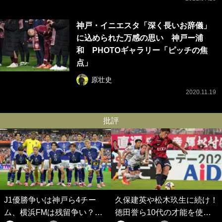
神戸・イニエスタ「深く長いお辞儀」
に込められた万感の思い 神戸ー浦
和 PHOTOギャラリー「ピッチの焦
点」
原壮史
2020.11.19
批評
J1優勝争いは神戸ら4チー
久保建英や松木玖生に続け！
ム、横浜FMは残留争い？大
徳田誉ら10代の才能を使い