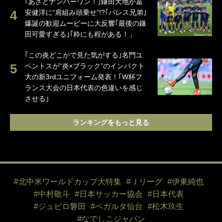
｢あざとナンバーワン！｣鎌田大地が冨
安健洋に“肩組み頭乗せ”!?｢パレス兄弟｣
爆誕の歓迎ムービーに大反響｢最後の鎌
田可愛すぎる｣｢粋にも程がある！」
｢この炎どこかで見た気がする｣名門ユ
ベントスが“炎×ブラック”のインパクト
大の新3rdユニフォーム発表！｢W杯フ
ランス大会の日本代表の色違いを感じ
させる｣
ランキングをもっと見る
#北中米ワールドカップ大特集
#Ｊリーグ
#伊東純也
#中村敬斗
#日本サッカー協会
#日本代表
#ジュビロ磐田
#ベガルタ仙台
#松木玖生
#なでしこジャパン