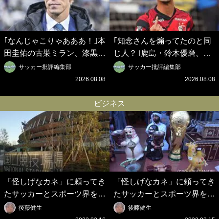
｢なんじゃこりゃあああ！｣本
｢知念さんを煽ってたのと同
田圭佑の古巣ミラン、漆黒×
じ人？｣鹿島・鈴木優磨、大
蛍光レッドの超絶クールな新
逆転勝利後の“超・優等生イ
サッカー批評編集部
サッカー批評編集部
サードユニに世界が熱狂｢サ
ンタビュー”が話題！｢試合中
2026.08.08
2026.08.08
ードなのにズルい｣｢こりゃか
とのギャップw｣｢礼儀正しい
っけえわ｣
イケメンやな」
ビジネス
「怪しげなカネ」に頼ってき
「怪しげなカネ」に頼ってき
たサッカーとスポーツ界を待
たサッカーとスポーツ界を待
つ未来(4)スポーツを「持続
つ未来(3)「ロシアン・マネ
後藤健生
後藤健生
可能」にする「真の投資」の
ー」に続く中東の「オイルマ