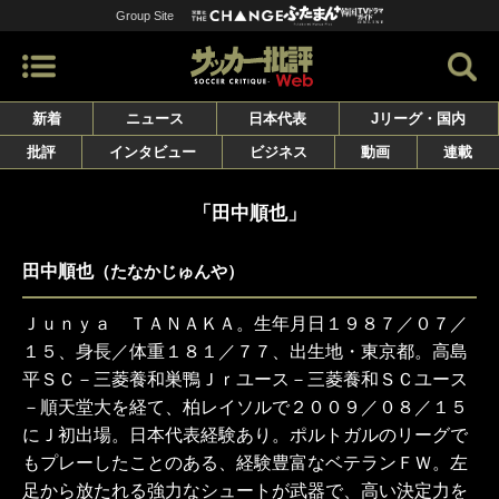
Group Site
新着
ニュース
日本代表
Jリーグ・国内
批評
インタビュー
ビジネス
動画
連載
「田中順也」
田中順也
（たなかじゅんや）
Ｊｕｎｙａ ＴＡＮＡＫＡ。生年月日１９８７／０７／
１５、身長／体重１８１／７７、出生地・東京都。高島
平ＳＣ－三菱養和巣鴨Ｊｒユース－三菱養和ＳＣユース
－順天堂大を経て、柏レイソルで２００９／０８／１５
にＪ初出場。日本代表経験あり。ポルトガルのリーグで
もプレーしたことのある、経験豊富なベテランＦＷ。左
足から放たれる強力なシュートが武器で、高い決定力を