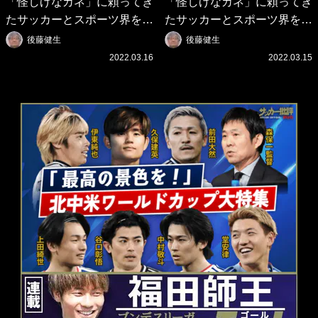
「怪しげなカネ」に頼ってき
「怪しげなカネ」に頼ってき
たサッカーとスポーツ界を待
たサッカーとスポーツ界を待
つ未来(4)スポーツを「持続
つ未来(3)「ロシアン・マネ
後藤健生
後藤健生
可能」にする「真の投資」の
ー」に続く中東の「オイルマ
2022.03.16
2022.03.15
必要性
ネー」の危険性