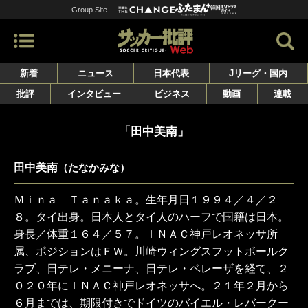
Group Site
新着
ニュース
日本代表
Jリーグ・国内
批評
インタビュー
ビジネス
動画
連載
「田中美南」
田中美南
（たなかみな）
Ｍｉｎａ Ｔａｎａｋａ。生年月日１９９４／４／２
８。タイ出身。日本人とタイ人のハーフで国籍は日本。
身長／体重１６４／５７。ＩＮＡＣ神戸レオネッサ所
属、ポジションはＦＷ。川崎ウィングスフットボールク
ラブ、日テレ・メニーナ、日テレ・ベレーザを経て、２
０２０年にＩＮＡＣ神戸レオネッサへ。２１年２月から
６月までは、期限付きでドイツのバイエル・レバークー