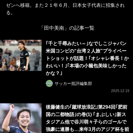
ゼンへ移籍。また２１年６月、日本女子代表に招集され
る。
「田中美南」の記事一覧
｢千と千尋みたい～｣なでしこジャパン
米国コンビの“台湾２人旅”プライベー
トショットが話題！｢オシャレ番長！か
わいい！｣｢本場の小籠包美味しかった
かな？｣
サッカー批評編集部
2025.12.15
後藤健生の｢蹴球放浪記｣第294回｢肥前
国の二都物語｣の巻(1) ｢まぶしい｣新ス
タジアム他で谷川萌々子らのゴールで
強豪に連勝も…来年3月のアジア杯を前