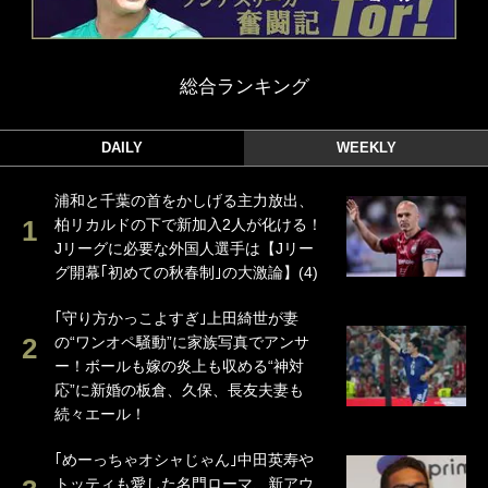
総合ランキング
DAILY
WEEKLY
浦和と千葉の首をかしげる主力放出、
柏リカルドの下で新加入2人が化ける！
Jリーグに必要な外国人選手は【Jリー
グ開幕｢初めての秋春制｣の大激論】(4)
｢守り方かっこよすぎ｣上田綺世が妻
の“ワンオペ騒動”に家族写真でアンサ
ー！ボールも嫁の炎上も収める“神対
応”に新婚の板倉、久保、長友夫妻も
続々エール！
｢めーっちゃオシャじゃん｣中田英寿や
トッティも愛した名門ローマ、新アウ