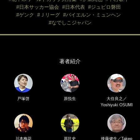
#日本サッカー協会
#日本代表
#ジュビロ磐田
#ゲンク
#Ｊリーグ
#バイエルン・ミュンヘン
#なでしこジャパン
著者紹介
戸塚啓
原悦生
大住良之／
Yoshiyuki OSUMI
川本梅花
原壮史
後藤健生／Takeo