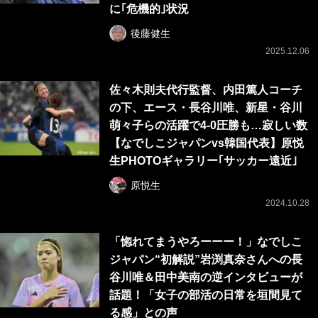
に｢危機的｣状況
後藤健生
2025.12.06
佐々木則夫代行監督、内田篤人コーチ
の下、エース・長谷川唯、新星・谷川
萌々子らの活躍で4-0圧勝も…寂しい数
【なでしこジャパンvs韓国代表】原悦
生PHOTOギャラリー｢サッカー遠近｣
原悦生
2024.10.28
「惚れてまうやろーーー！」なでしこ
ジャパン“初解説”岩渕真奈さんへの長
谷川唯＆田中美南の逆インタビューが
話題！「女子の部活の日常を垣間見て
る感」との声