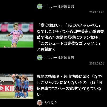
サッカー批評編集部
2023.09.25
「堂安律ぽい」「もはやメッシやん」
なでしこジャパンFW田中美南が単独突
破で決めた左足強烈弾にファン驚嘆！
「このシュートは完璧なゴラッソよ」
と称賛続く
サッカー批評編集部
2023.08.01
異能の指導者・片山博義に聞く「なで
しこジャパンに足りないもの」(1)「各
駅停車で“スペース管理”ができていな
い」
大住良之