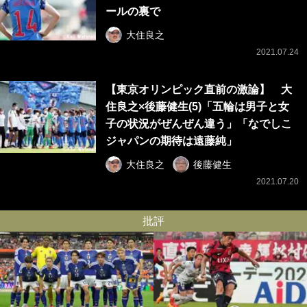
ールの裏で
大住良之
2021.07.24
【東京オリンピック直前の激論】 大
住良之×後藤健生(5)「五輪は男子と女
子の状況がぜんぜん違う」「なでしこ
ジャパンの期待は遠藤純」
大住良之
後藤健生
2021.07.20
批評