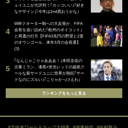
ェイユニが大評判！｢カッコいい｣｢好き
なデザイン｣｢今年は2nd買おうかな｣
W杯クオーター制への大反発か、FIFA
会長を追い詰めた｢欧州のボイコット｣
と再選の行方【FIFA3兆円の野望と2度
のオウンゴール、来年3月の会長選】
(3)
｢なんじゃこりゃあああ！｣本田圭佑の
古巣ミラン、漆黒×蛍光レッドの超絶ク
ールな新サードユニに世界が熱狂｢サー
ドなのにズルい｣｢こりゃかっけえわ｣
ランキングをもっと見る
#北中米ワールドカップ大特集
#伊東純也
#中村敬斗