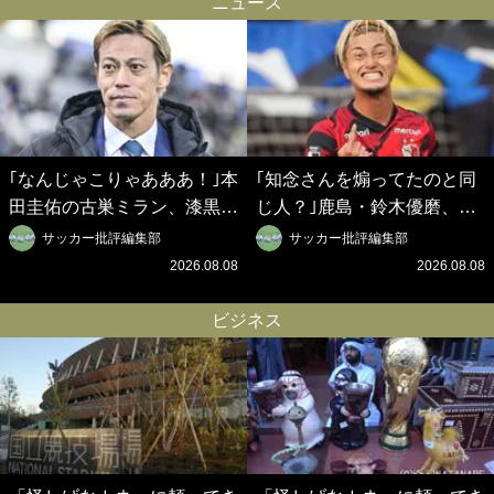
ニュース
界戦略】(2)
｢なんじゃこりゃあああ！｣本
｢知念さんを煽ってたのと同
田圭佑の古巣ミラン、漆黒×
じ人？｣鹿島・鈴木優磨、大
蛍光レッドの超絶クールな新
逆転勝利後の“超・優等生イ
サッカー批評編集部
サッカー批評編集部
サードユニに世界が熱狂｢サ
ンタビュー”が話題！｢試合中
2026.08.08
2026.08.08
ードなのにズルい｣｢こりゃか
とのギャップw｣｢礼儀正しい
っけえわ｣
イケメンやな」
ビジネス