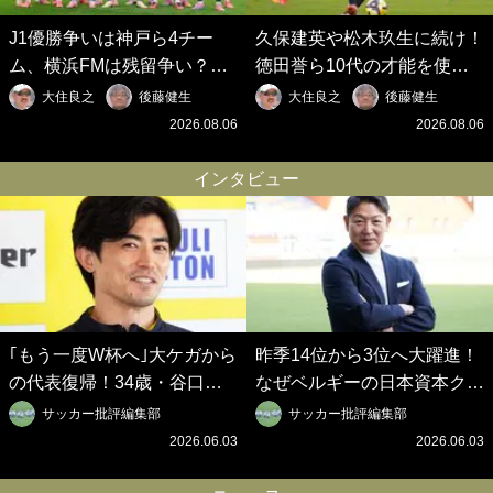
J1優勝争いは神戸ら4チー
久保建英や松木玖生に続け！
ム、横浜FMは残留争い？大
徳田誉ら10代の才能を使い
混戦のJ2はRB大宮に注目！
切れないJクラブの課題と、
大住良之
後藤健生
大住良之
後藤健生
歴代最強の日本代表をJリー
｢0円欧州移籍｣撲滅への処方
2026.08.06
2026.08.06
グから【Jリーグ開幕｢初めて
箋【Jリーグ開幕｢初めての秋
の秋春制｣の大激論】(6)
春制｣の大激論】(5)
インタビュー
｢もう一度W杯へ｣大ケガから
昨季14位から3位へ大躍進！
の代表復帰！34歳・谷口彰
なぜベルギーの日本資本クラ
悟の奇跡を支えた日本資本の
ブは創設102年目に歴史的快
サッカー批評編集部
サッカー批評編集部
ベルギークラブ、次なる野望
挙を成し遂げられたのか？
2026.06.03
2026.06.03
はW杯ベスト8【シント＝ト
【シント＝トロイデン立石敬
ロイデン立石敬之CEOの世
之CEOの世界戦略】(1)