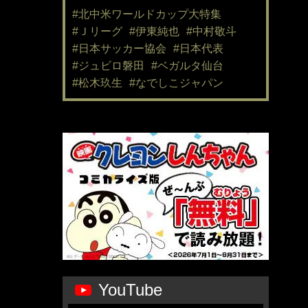
#北中米ワールドカップ大特集
#Ｊリーグ
#伊東純也
#中村敬斗
#日本サッカー協会
#日本代表
#ジュビロ磐田
#ベガルタ仙台
#松木玖生
#なでしこジャパン
YouTube