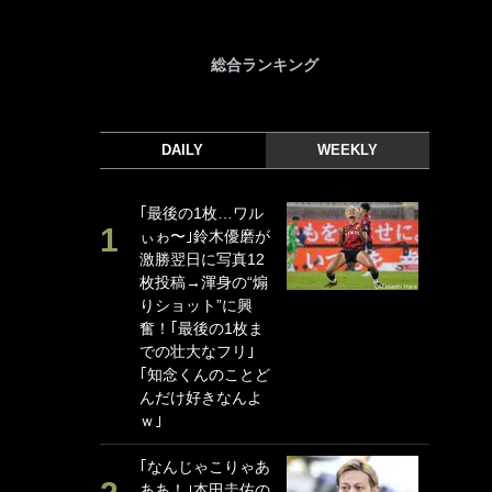
総合ランキング
DAILY
WEEKLY
｢最後の1枚…ワル
｢
ぃゎ〜｣鈴木優磨が
｢
激勝翌日に写真12
ド
枚投稿→渾身の“煽
日
りショット”に興
ン
奮！｢最後の1枚ま
ー
での壮大なフリ｣
事
｢知念くんのことど
｢
んだけ好きなんよ
な
ｗ｣
｢
｢なんじゃこりゃあ
w
ああ！｣本田圭佑の
世