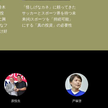
鈴木
「怪しげなカネ」に頼ってきた
枚投
サッカーとスポーツ界を待つ未
に興
来(4)スポーツを「持続可能」
大なフ
にする「真の投資」の必要性
だけ好
原悦生
戸塚啓