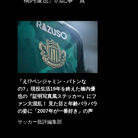
「橋内優也」の記事一覧
「え!?ベンジャミン・バトンな
の?」現役生活19年を終えた橋内優
也の『証明写真風ステッカー』にフ
ァン大混乱！ 見た目と年齢バラバラ
の姿に「2007年が一番好き」の声
サッカー批評編集部