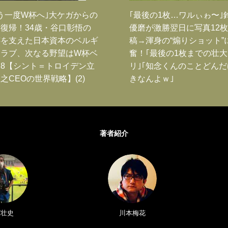
う一度W杯へ｣大ケガからの
｢最後の1枚…ワルぃゎ〜｣
復帰！34歳・谷口彰悟の
優磨が激勝翌日に写真12
跡を支えた日本資本のベルギ
稿→渾身の“煽りショット”
クラブ、次なる野望はW杯ベ
奮！｢最後の1枚までの壮
8【シント＝トロイデン立
リ｣｢知念くんのことどん
之CEOの世界戦略】(2)
きなんよｗ｣
著者紹介
原壮史
川本梅花