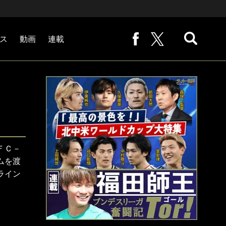
ス
動画
連載
熊崎敬の「路地から始まる処世術」
下田恒幸の「10倍面白くなるサッカー中継の見方」
サッカー批評PHOTOギャラリー「ピッチの焦点」
後藤健生の「蹴球放浪記」
原悦生PHOTOギャラリー「サッカー遠近」
「だれかに言いたくなる記録」
福田師王「ブンデスリーガ奮闘記 Tor!」
大住良之の「この世界のコーナーエリアから」
ＦＣ－
ムを渡
ライン