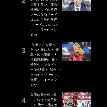
古巣ミラン、漆黒×
P
蛍光レッドの超絶
G
クールな新サード
｢
ユニに世界が熱狂
る
｢サードなのにズル
上
い｣｢こりゃかっけ
か
えわ｣
｢
｢知念さんを煽って
笑
たのと同じ人？｣鹿
戦
島・鈴木優磨、大
シ
逆転勝利後の“超・
口
優等生インタビュ
テ
ー”が話題！｢試合中
全
とのギャップw｣｢礼
ケ
儀正しいイケメン
ぎ
やな」
｢
久保建英や松木玖
笑
生に続け！徳田誉
手
ら10代の才能を使
還