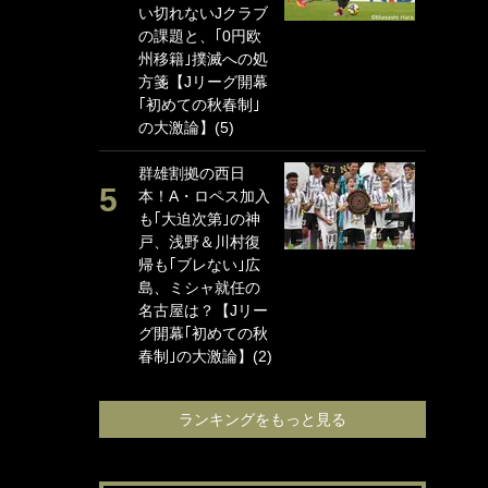
い切れないJクラブ
に
の課題と、｢0円欧
ン
州移籍｣撲滅への処
れ
方箋【Jリーグ開幕
喜
｢初めての秋春制｣
愛
の大激論】(5)
浦
群雄割拠の西日
か
本！A・ロペス加入
出
も｢大迫次第｣の神
下
戸、浅野＆川村復
け
帰も｢ブレない｣広
要
島、ミシャ就任の
【
名古屋は？【Jリー
め
グ開幕｢初めての秋
激論
春制｣の大激論】(2)
ランキングをもっと見る