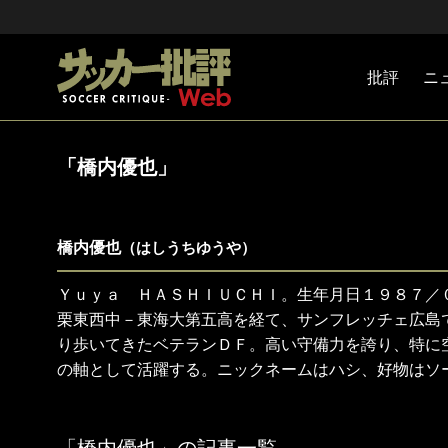
批評
ニ
Jリーグ
戦術
注目選手
海外サッ
監督
マネー
チームマ
日本代表
「橋内優也」
橋内優也
（はしうちゆうや）
Ｙｕｙａ ＨＡＳＨＩＵＣＨＩ。生年月日１９８７／
栗東西中－東海大第五高を経て、サンフレッチェ広島
り歩いてきたベテランＤＦ。高い守備力を誇り、特に
の軸として活躍する。ニックネームはハシ、好物はソ