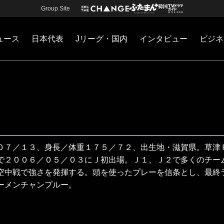
Group Site
ュース
日本代表
Jリーグ・国内
インタビュー
ビジネ
・国内
カー
ネジメント
Jリーグ・国内
戦術
注目選手
海外サッカー
監督
マネー
チームマネジメント
日本代表
０７／１３、身長／体重１７５／７２、出生地・滋賀県。草津
で２００６／０５／０３にＪ初出場。Ｊ１、Ｊ２で多くのチー
空中戦で強さを発揮する。頭を使ったプレーを信条とし、最終
ーメンチャンプルー。