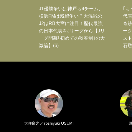
J1優勝争いは神戸ら4チーム、
｢も
横浜FMは残留争い？大混戦の
代表
J2はRB大宮に注目！歴代最強
奇
の日本代表をJリーグから【Jリ
ー
ーグ開幕｢初めての秋春制｣の大
スト
激論】(6)
石敬
大住良之／Yoshiyuki OSUMI