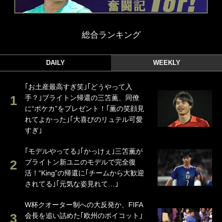
総合ランキング
DAILY
WEEKLY
｢お土産最高すぎ笑｣｢どうやって入
手？｣ブライトン帰還の三笘薫、同僚
に“ポケカ”をプレゼント！｢薫の笑顔見
れてよかった｣｢大喜びのリュテル可愛
すぎ｣
｢モデルやってる｣｢かっけぇ｣三笘薫が
ブライトン新ユニのモデルで完全復
活！“King”の帰還に｢チームから大歓迎
されてる｣｢元気な姿見れて…｣
W杯クオーター制への大反発か、FIFA
会長を追い詰めた｢欧州のボイコット｣