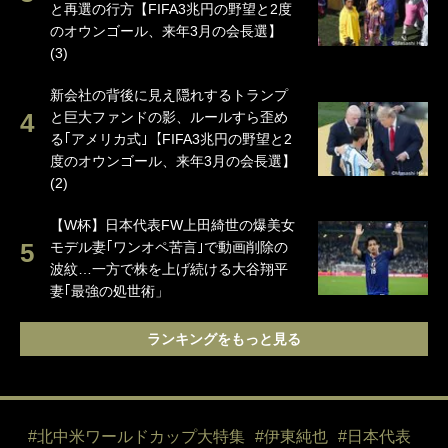
と再選の行方【FIFA3兆円の野望と2度
のオウンゴール、来年3月の会長選】
(3)
新会社の背後に見え隠れするトランプ
と巨大ファンドの影、ルールすら歪め
る｢アメリカ式｣【FIFA3兆円の野望と2
度のオウンゴール、来年3月の会長選】
(2)
【W杯】日本代表FW上田綺世の爆美女
モデル妻｢ワンオペ苦言｣で動画削除の
波紋…一方で株を上げ続ける大谷翔平
妻｢最強の処世術」
ランキングをもっと見る
#北中米ワールドカップ大特集
#伊東純也
#日本代表