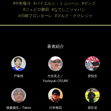
#中村敬斗
#バイエルン・ミュンヘン
#ゲンク
#ジュビロ磐田
#なでしこジャパン
#川崎フロンターレ
#マルク・ククレジャ
著者紹介
戸塚啓
大住良之／
原悦生
Yoshiyuki OSUMI
後藤健生／Takeo
川本梅花
原壮史