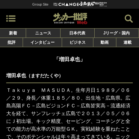
Group Site
新着
ニュース
日本代表
Jリーグ・国内
批評
インタビュー
ビジネス
動画
連載
「増田卓也」
増田卓也
（ますだたくや）
Ｔａｋｕｙａ ＭＡＳＵＤＡ。生年月日１９８９／０６
／２９、身長／体重１８５／８０、出生地・広島県。広
島高陽ＦＣ－広島ピジョンＦＣ－広島皆実高－流通経済
大を経て、サンフレッチェ広島で２０１３／０５／０６
にＪ初出場。キック精度、セービング、コーチングと全
ての能力が高水準の万能型ＧＫ。実戦経験を重ねたこと
で、そのポテンシャルは年々高まってきている。ニック