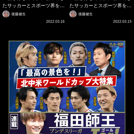
たサッカーとスポーツ界を待
たサッカーとスポーツ界を待
つ未来(4)スポーツを「持続
つ未来(3)「ロシアン・マネ
後藤健生
後藤健生
可能」にする「真の投資」の
ー」に続く中東の「オイルマ
2022.03.16
2022.03.15
必要性
ネー」の危険性