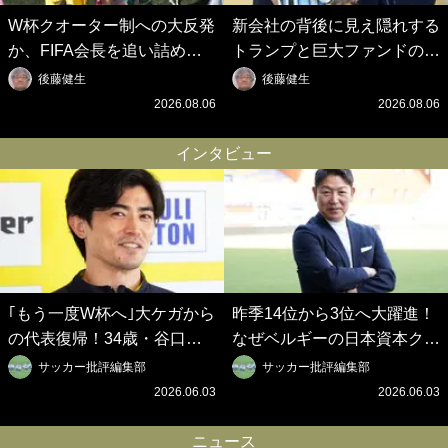
W杯クオーター制への大反発
新会社の背後に見え隠れする
か、FIFA会長を追い詰めた
トランプと巨大ファンドの
｢欧州のボイコット｣と再選の
影、ルールすら歪める｢アメ
後藤健生
後藤健生
行方【FIFA3兆円の野望と2
リカ式｣【FIFA3兆円の野望
2026.08.06
2026.08.06
度のオウンゴール、来年3月
と2度のオウンゴール、来年
の会長選】(3)
3月の会長選】(2)
インタビュー
｢もう一度W杯へ｣大ケガから
昨季14位から3位へ大躍進！
の代表復帰！34歳・谷口彰
なぜベルギーの日本資本クラ
悟の奇跡を支えた日本資本の
ブは創設102年目に歴史的快
サッカー批評編集部
サッカー批評編集部
ベルギークラブ、次なる野望
挙を成し遂げられたのか？
2026.06.03
2026.06.03
はW杯ベスト8【シント＝ト
【シント＝トロイデン立石敬
ロイデン立石敬之CEOの世
之CEOの世界戦略】(1)
ニュース