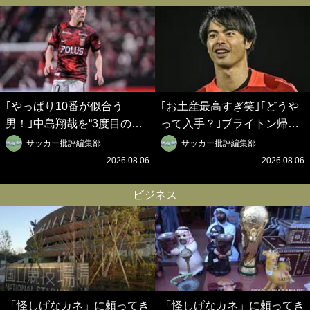
界戦略】(2)
｢やっぱり10番が似合う
｢お土産最高すぎ笑｣｢どうや
男！｣中島翔哉を“3度目の獲
って入手？｣ブライトン帰還
得”ポルティモネンセが歓迎
の三笘薫、同僚に“ポケカ”を
サッカー批評編集部
サッカー批評編集部
アニメーションで背番号10
プレゼント！｢薫の笑顔見れ
2026.08.06
2026.08.06
を披露!? 過去動画も公開｢幸
てよかった｣｢大喜びのリュテ
せだね〜｣｢爽やかイケメン｣
ル可愛すぎ｣
ビジネス
「怪しげなカネ」に頼ってき
「怪しげなカネ」に頼ってき