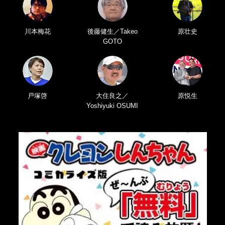
川本梅花
後藤健生／Takeo
原壮史
GOTO
戸塚啓
大住良之／
原悦生
Yoshiyuki OSUMI