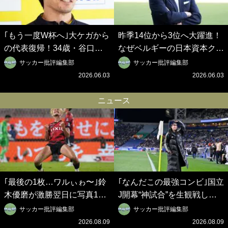
｢もう一度W杯へ｣大ケガから
昨季14位から3位へ大躍進！
の代表復帰！34歳・谷口彰
なぜベルギーの日本資本クラ
悟の奇跡を支えた日本資本の
ブは創設102年目に歴史的快
サッカー批評編集部
サッカー批評編集部
ベルギークラブ、次なる野望
挙を成し遂げられたのか？
2026.06.03
2026.06.03
はW杯ベスト8【シント＝ト
【シント＝トロイデン立石敬
ロイデン立石敬之CEOの世
之CEOの世界戦略】(1)
ニュース
界戦略】(2)
｢最後の1枚…ワルぃゎ〜｣鈴
｢なんだこの最強コンビ｣国立
木優磨が激勝翌日に写真12
J開幕“神試合”を生観戦した
枚投稿→渾身の“煽りショッ
仲良しサッカー美女コンビの
サッカー批評編集部
サッカー批評編集部
ト”に興奮！｢最後の1枚まで
現地ショットが話題！｢メッ
2026.08.09
2026.08.09