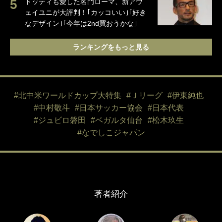
トッティも愛した名門ローマ、新アウ
ェイユニが大評判！｢カッコいい｣｢好き
なデザイン｣｢今年は2nd買おうかな｣
ランキングをもっと見る
#北中米ワールドカップ大特集
#Ｊリーグ
#伊東純也
#中村敬斗
#日本サッカー協会
#日本代表
#ジュビロ磐田
#ベガルタ仙台
#松木玖生
#なでしこジャパン
著者紹介