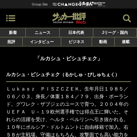
Group Site
新着
ニュース
日本代表
Jリーグ・国内
批評
インタビュー
ビジネス
動画
連載
「ルカシュ・ピシュチェク」
ルカシュ・ピシュチェク
（るかしゅ・ぴしゅちぇく）
Ｌｕｋａｓｚ ＰＩＳＺＣＺＥＫ。生年月日１９８５／
０６／０３、身長／体重１８４／７９、出身・ポーラン
ド。グワレク・ザブジェのユースで育つ。２００４年の
ＵＥＦＡ Ｕ－１９欧州選手権では得点王に輝いた。そ
れらの活躍を受け、ヘルタ・ベルリンへ引き抜かれる。
１０年にボルシア・ドルトムントに自由移籍で加入。右
ＳＢが主戦場。守備はもちろん、攻撃面でも高い能力を