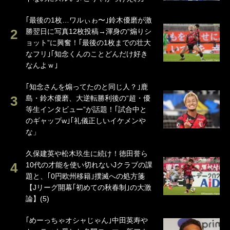
｢最後の1枚…ワルぃゎ〜｣鈴木優磨が激
勝翌日に写真12枚投稿→渾身の“煽りシ
ョット”に興奮！｢最後の1枚までの壮大
なフリ｣｢知念くんのことどんだけ好き
なんよｗ｣
｢知念さんを煽ってたのと同じ人？｣鹿
島・鈴木優磨、大逆転勝利後の“超・優
等生インタビュー”が話題！｢試合中と
のギャップw｣｢礼儀正しいイケメンや
な」
久保建英や松木玖生に続け！徳田誉ら
10代の才能を使い切れないJクラブの課
題と、｢0円欧州移籍｣撲滅への処方箋
【Jリーグ開幕｢初めての秋春制｣の大激
論】(5)
｢めーっちゃオシャじゃん｣中田英寿や