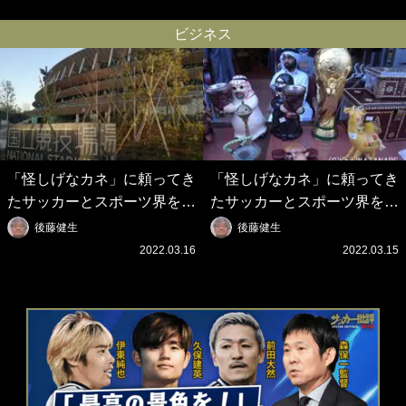
の壮大なフリ｣｢知念くんのこ
シとクリロナレベルです｣｢め
とどんだけ好きなんよｗ｣
ちゃくちゃ可愛い｣
ビジネス
「怪しげなカネ」に頼ってき
「怪しげなカネ」に頼ってき
たサッカーとスポーツ界を待
たサッカーとスポーツ界を待
つ未来(4)スポーツを「持続
つ未来(3)「ロシアン・マネ
後藤健生
後藤健生
可能」にする「真の投資」の
ー」に続く中東の「オイルマ
2022.03.16
2022.03.15
必要性
ネー」の危険性