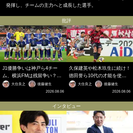
発揮し、チームの主力へと成長した選手。
批評
J1優勝争いは神戸ら4チー
久保建英や松木玖生に続け！
ム、横浜FMは残留争い？大
徳田誉ら10代の才能を使い
混戦のJ2はRB大宮に注目！
切れないJクラブの課題と、
大住良之
後藤健生
大住良之
後藤健生
歴代最強の日本代表をJリー
｢0円欧州移籍｣撲滅への処方
2026.08.06
2026.08.06
グから【Jリーグ開幕｢初めて
箋【Jリーグ開幕｢初めての秋
の秋春制｣の大激論】(6)
春制｣の大激論】(5)
インタビュー