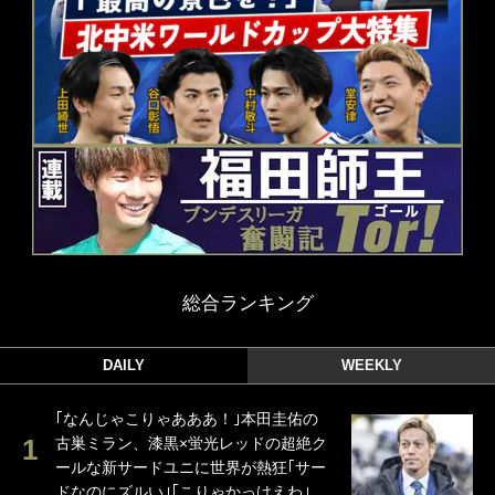
総合ランキング
DAILY
WEEKLY
｢なんじゃこりゃあああ！｣本田圭佑の
古巣ミラン、漆黒×蛍光レッドの超絶ク
ールな新サードユニに世界が熱狂｢サー
ドなのにズルい｣｢こりゃかっけえわ｣