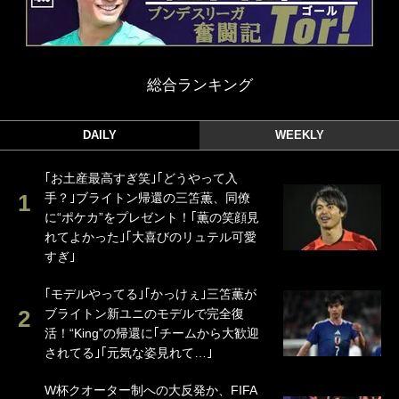
総合ランキング
DAILY
WEEKLY
｢お土産最高すぎ笑｣｢どうやって入
手？｣ブライトン帰還の三笘薫、同僚
に“ポケカ”をプレゼント！｢薫の笑顔見
れてよかった｣｢大喜びのリュテル可愛
すぎ｣
｢モデルやってる｣｢かっけぇ｣三笘薫が
ブライトン新ユニのモデルで完全復
活！“King”の帰還に｢チームから大歓迎
されてる｣｢元気な姿見れて…｣
W杯クオーター制への大反発か、FIFA