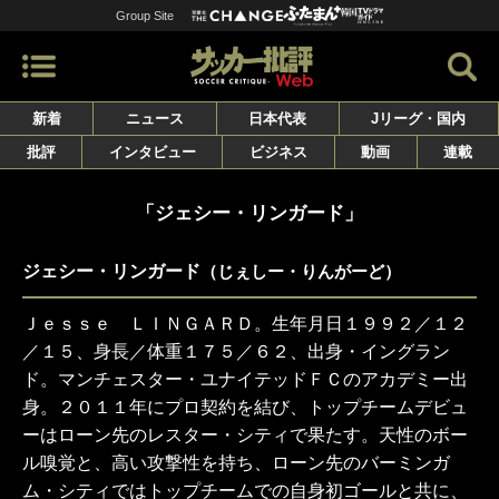
Group Site
新着
ニュース
日本代表
Jリーグ・国内
批評
インタビュー
ビジネス
動画
連載
「ジェシー・リンガード」
ジェシー・リンガード
（じぇしー・りんがーど）
Ｊｅｓｓｅ ＬＩＮＧＡＲＤ。生年月日１９９２／１２
／１５、身長／体重１７５／６２、出身・イングラン
ド。マンチェスター・ユナイテッドＦＣのアカデミー出
身。２０１１年にプロ契約を結び、トップチームデビュ
ーはローン先のレスター・シティで果たす。天性のボー
ル嗅覚と、高い攻撃性を持ち、ローン先のバーミンガ
ム・シティではトップチームでの自身初ゴールと共に、