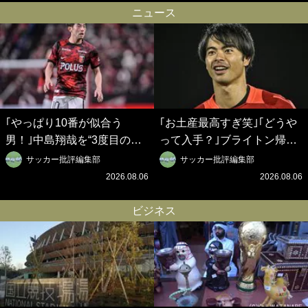
ロイデン立石敬之CEOの世
之CEOの世界戦略】(1)
ニュース
界戦略】(2)
｢やっぱり10番が似合う
｢お土産最高すぎ笑｣｢どうや
男！｣中島翔哉を“3度目の獲
って入手？｣ブライトン帰還
得”ポルティモネンセが歓迎
の三笘薫、同僚に“ポケカ”を
サッカー批評編集部
サッカー批評編集部
アニメーションで背番号10
プレゼント！｢薫の笑顔見れ
2026.08.06
2026.08.06
を披露!? 過去動画も公開｢幸
てよかった｣｢大喜びのリュテ
せだね〜｣｢爽やかイケメン｣
ル可愛すぎ｣
ビジネス