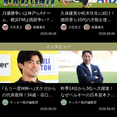
J1優勝争いは神戸ら4チー
久保建英や松木玖生に続け！
ム、横浜FMは残留争い？大
徳田誉ら10代の才能を使い
混戦のJ2はRB大宮に注目！
切れないJクラブの課題と、
大住良之
後藤健生
大住良之
後藤健生
歴代最強の日本代表をJリー
｢0円欧州移籍｣撲滅への処方
2026.08.06
2026.08.06
グから【Jリーグ開幕｢初めて
箋【Jリーグ開幕｢初めての秋
の秋春制｣の大激論】(6)
春制｣の大激論】(5)
インタビュー
｢もう一度W杯へ｣大ケガから
昨季14位から3位へ大躍進！
の代表復帰！34歳・谷口彰
なぜベルギーの日本資本クラ
悟の奇跡を支えた日本資本の
ブは創設102年目に歴史的快
サッカー批評編集部
サッカー批評編集部
ベルギークラブ、次なる野望
挙を成し遂げられたのか？
2026.06.03
2026.06.03
はW杯ベスト8【シント＝ト
【シント＝トロイデン立石敬