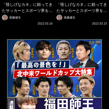
「怪しげなカネ」に頼ってき
「怪しげなカネ」に頼ってき
たサッカーとスポーツ界を待
たサッカーとスポーツ界を待
つ未来(4)スポーツを「持続
つ未来(3)「ロシアン・マネ
後藤健生
後藤健生
可能」にする「真の投資」の
ー」に続く中東の「オイルマ
2022.03.16
2022.03.15
必要性
ネー」の危険性