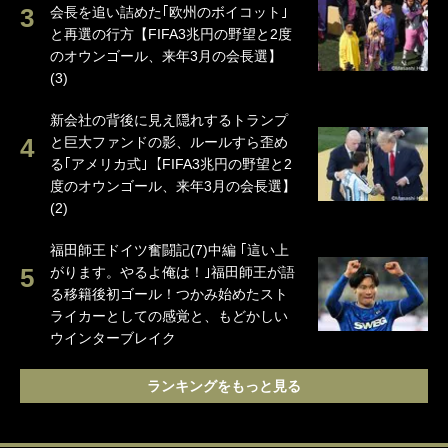
会長を追い詰めた｢欧州のボイコット｣
と再選の行方【FIFA3兆円の野望と2度
のオウンゴール、来年3月の会長選】
(3)
新会社の背後に見え隠れするトランプ
と巨大ファンドの影、ルールすら歪め
る｢アメリカ式｣【FIFA3兆円の野望と2
度のオウンゴール、来年3月の会長選】
(2)
福田師王ドイツ奮闘記(7)中編 ｢這い上
がります。やるよ俺は！｣福田師王が語
る移籍後初ゴール！つかみ始めたスト
ライカーとしての感覚と、もどかしい
ウインターブレイク
ランキングをもっと見る