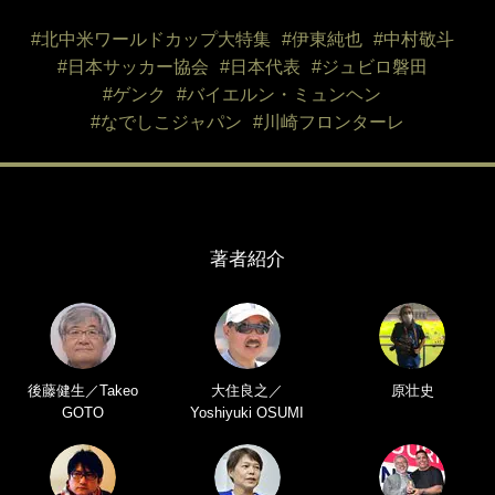
#北中米ワールドカップ大特集
#伊東純也
#中村敬斗
#日本サッカー協会
#日本代表
#ジュビロ磐田
#ゲンク
#バイエルン・ミュンヘン
#なでしこジャパン
#川崎フロンターレ
著者紹介
後藤健生／Takeo
大住良之／
原壮史
GOTO
Yoshiyuki OSUMI