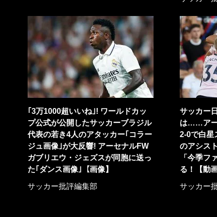
｢3万1000超いいね｣! ワールドカッ
サッカー
プ公式が公開したサッカーブラジル
は……ア
代表の若き4人のアタッカー｢コラー
2-0で白
ジュ画像｣が大反響! アーセナルFW
のアシスト
ガブリエウ・ジェズスが同胞に送っ
「今季フ
た｢ダンス画像｣【画像】
る！【動
サッカー批評編集部
サッカー