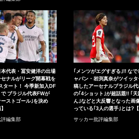
日本代表・冨安健洋の出場
｢メンツがエグすぎる｣!! な
ーセナルがリーグ開幕戦を
ャパン・岩渕真奈がツイッタ
星スタート！ 今季新加入DF
稿したアーセナルブラジル代
で ブラジル代表FWが
の｢4ショット｣が超話題!! ｢
ァーストゴール｣を決め
ん｣などと大反響となった画
画】
っている｢3人の選手｣とは?
批評編集部
サッカー批評編集部