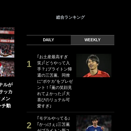
総合ランキング
DAILY
WEEKLY
｢お土産最高すぎ
｢
笑｣｢どうやって入
｢
手？｣ブライトン帰
ド
還の三笘薫、同僚
日
に“ポケカ”をプレゼ
ン
セナルが
ント！｢薫の笑顔見
ー
 サッカ
れてよかった｣｢大
事
タメン
喜びのリュテル可
｢
ンチ動
愛すぎ｣
な
｢モデルやってる｣
｢
｢かっけぇ｣三笘薫
w
がブライトン新ユ
世