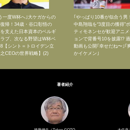
う一度W杯へ｣大ケガからの
｢やっぱり10番が似合う男
復帰！34歳・谷口彰悟の
中島翔哉を“3度目の獲得”
跡を支えた日本資本のベルギ
ティモネンセが歓迎アニメ
クラブ、次なる野望はW杯ベ
ョンで背番号10を披露!? 
8【シント＝トロイデン立
動画も公開｢幸せだね〜｣｢
之CEOの世界戦略】(2)
かイケメン｣
著者紹介
後藤健生／Takeo GOTO
大住良之／