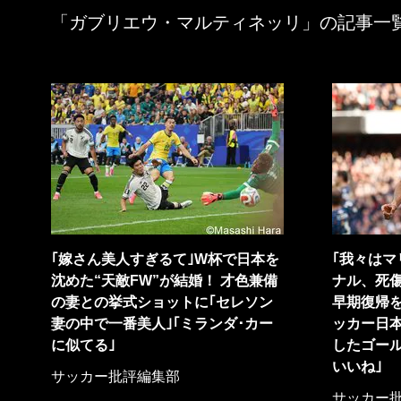
「ガブリエウ・マルティネッリ」の記事一
｢嫁さん美人すぎるて｣W杯で日本を
｢我々はマ
沈めた“天敵FW”が結婚！ 才色兼備
ナル、死傷
の妻との挙式ショットに｢セレソン
早期復帰を
妻の中で一番美人｣｢ミランダ･カー
ッカー日本
に似てる｣
したゴール
いいね｣
サッカー批評編集部
サッカー