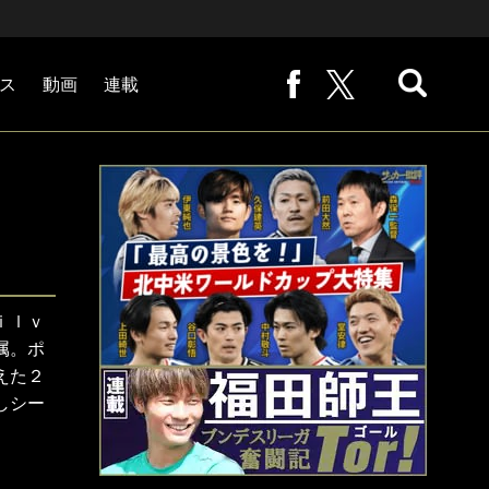
ス
動画
連載
熊崎敬の「路地から始まる処世術」
下田恒幸の「10倍面白くなるサッカー中継の見方」
サッカー批評PHOTOギャラリー「ピッチの焦点」
後藤健生の「蹴球放浪記」
原悦生PHOTOギャラリー「サッカー遠近」
「だれかに言いたくなる記録」
福田師王「ブンデスリーガ奮闘記 Tor!」
大住良之の「この世界のコーナーエリアから」
ｉｌｖ
属。ポ
えた２
しシー