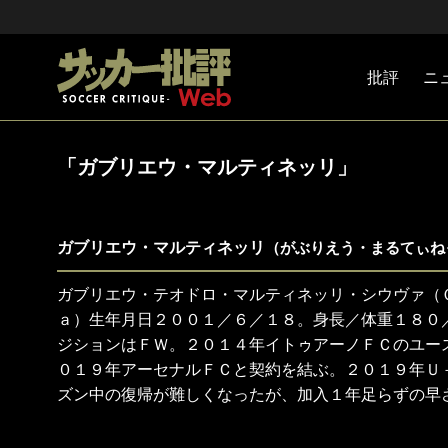
批評
ニ
Jリーグ
戦術
注目選手
海外サッ
監督
マネー
チームマ
日本代表
「ガブリエウ・マルティネッリ」
ガブリエウ・マルティネッリ
（がぶりえう・まるてぃね
ガブリエウ・テオドロ・マルティネッリ・シウヴァ（
ａ）生年月日２００１／６／１８。身長／体重１８０
ジションはＦＷ。２０１４年イトゥアーノＦＣのユー
０１９年アーセナルＦＣと契約を結ぶ。２０１９年Ｕ
ズン中の復帰が難しくなったが、加入１年足らずの早