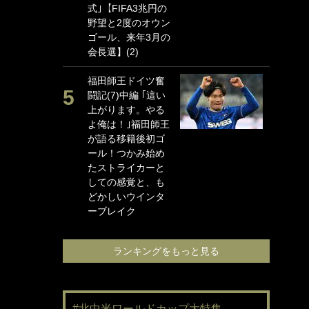
式｣【FIFA3兆円の
海
野望と2度のオウン
イ
ゴール、来年3月の
っ
会長選】(2)
的
福田師王ドイツ奮
｢
闘記(7)中編 ｢這い
笑
上がります。やる
手
よ俺は！｣福田師王
還
が語る移籍後初ゴ
に
ール！つかみ始め
ン
たストライカーと
れ
しての感覚と、も
喜
どかしいウインタ
愛
ーブレイク
ランキングをもっと見る
#北中米ワールドカップ大特集