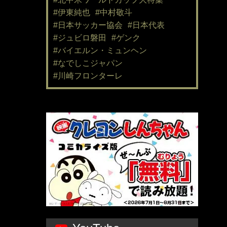
#伊東純也
#中村敬斗
#日本サッカー協会
#日本代表
#ジュビロ磐田
#ゲンク
#バイエルン・ミュンヘン
#なでしこジャパン
#川崎フロンターレ