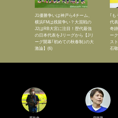
J1優勝争いは神戸ら4チーム、
｢も
横浜FMは残留争い？大混戦の
代表
J2はRB大宮に注目！歴代最強
奇
の日本代表をJリーグから【Jリ
ー
ーグ開幕｢初めての秋春制｣の大
スト
激論】(6)
石敬
原壮史
戸塚啓