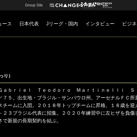
Group Site
ュース
日本代表
Jリーグ・国内
インタビュー
ビジネ
・国内
カー
ネジメント
Jリーグ・国内
戦術
注目選手
海外サッカー
監督
マネー
チームマネジメント
日本代表
っり）
Ｇａｂｒｉｅｌ Ｔｅｏｄｏｒｏ Ｍａｒｔｉｎｅｌｌｉ Ｓ
／７５。出生地・ブラジル・サンパウロ州。アーセナルＦＣ所
スチームに入団。２０１８年トップチームに昇格。１８歳を迎
－２３ブラジル代表に招集。２０２０年練習中に左ヒザを負傷
さで新規の長期契約を結ぶ。