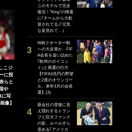
ニのモデルで完全
P
復活！“King”の帰還
G
に｢チームから大歓
｢
迎されてる｣｢元気
る
な姿見れて…｣
上
か
W杯クオーター制
への大反発か、FIF
｢
A会長を追い詰めた
笑
｢欧州のボイコッ
戦
でしこジ
ト｣と再選の行方
シ
【FIFA3兆円の野望
口
ーに投
と2度のオウンゴー
テ
表らと
ル、来年3月の会長
全
天国や
選】(3)
ケ
像に写
ぎ
【画像】
新会社の背後に見
え隠れするトラン
｢
プと巨大ファンド
だ
の影、ルールすら
表
歪める｢アメリカ
ペ