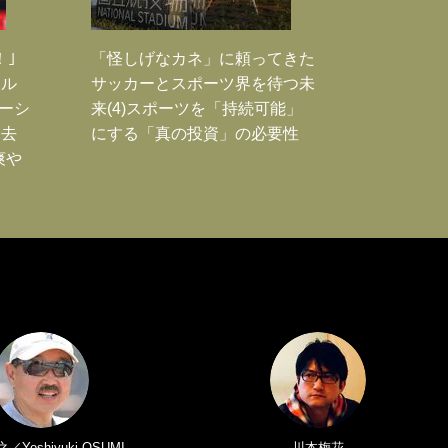
！｣
「怪しげなカネ」に頼ってきた
ポル
サッカーとスポーツ界を待つ未
ーシ
来(4)スポーツを「持続可能」
過去
にする「真の投資」の必要性
爽や
Yoshiyuki OSUMI
川本梅花