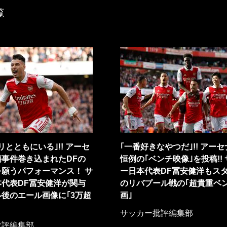
覧
リとともにいる｣!! アーセ
｢一番好きなやつだ｣!! アー
事件巻き込まれたDFの
恒例の｢ベンチ映像｣を投稿!!
願うパフォーマンス！ サ
ー日本代表DF冨安健洋もス
代表DF冨安健洋が関与
のリバプール戦の｢超貴重ベ
後のエール画像に｢3万超
画｣
サッカー批評編集部
批評編集部