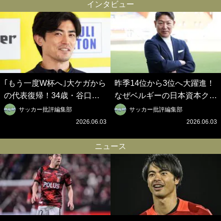
の秋春制｣の大激論】(6)
春制｣の大激論】(5)
インタビュー
｢もう一度W杯へ｣大ケガから
昨季14位から3位へ大躍進！
の代表復帰！34歳・谷口彰
なぜベルギーの日本資本クラ
悟の奇跡を支えた日本資本の
ブは創設102年目に歴史的快
サッカー批評編集部
サッカー批評編集部
ベルギークラブ、次なる野望
挙を成し遂げられたのか？
2026.06.03
2026.06.03
はW杯ベスト8【シント＝ト
【シント＝トロイデン立石敬
ロイデン立石敬之CEOの世
之CEOの世界戦略】(1)
ニュース
界戦略】(2)