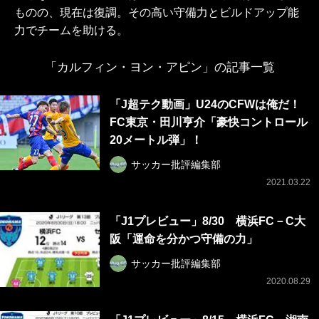
ものの、現在は復調。その高い守備力とビルドアップ能
力でチームを助ける。
「カルフィン・ヨン・アピン」の記事一覧
「J超テク動画」U24のCFWは俺だ！
FC東京・田川亨介「豪快コントロール
20メートル弾」！
サッカー批評編集部
2021.03.22
「J1プレビュー」8/30 横浜FC－C大
阪「運命を分かつ守備の力」
サッカー批評編集部
2020.08.29