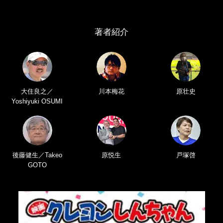
著者紹介
大住良之／
川本梅花
原壮史
Yoshiyuki OSUMI
後藤健生／Takeo
原悦生
戸塚啓
GOTO