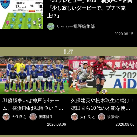
「J1プレビュー」8/15 横浜FC－湘南
「少し寂しいダービーで、プチ下克
上!?」
サッカー批評編集部
2020.08.15
批評
J1優勝争いは神戸ら4チー
久保建英や松木玖生に続け！
ム、横浜FMは残留争い？大
徳田誉ら10代の才能を使い
混戦のJ2はRB大宮に注目！
切れないJクラブの課題と、
大住良之
後藤健生
大住良之
後藤健生
歴代最強の日本代表をJリー
｢0円欧州移籍｣撲滅への処方
2026.08.06
2026.08.06
グから【Jリーグ開幕｢初めて
箋【Jリーグ開幕｢初めての秋