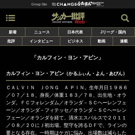
Group Site
新着
ニュース
日本代表
Jリーグ・国内
批評
インタビュー
ビジネス
動画
連載
「カルフィン・ヨン・アピン」
カルフィン・ヨン・アピン
（かるふぃん・よん・あぴん）
ＣＡＬＶＩＮ ＪＯＮＧ Ａ ＰＩＮ。生年月日１９８６
／０７／１８、身長／体重１８３／７８、出生地・オラ
ンダ。ＦＣフォレンダム／オランダ－ＳＣヘーレンフェ
ーン／オランダ－フィテッセ／オランダ－ＳＣヘーレン
フェーン／オランダを経て、清水エスパルスで２０１１
／０８／２０にＪ初出場。堅守を誇るＤＦで、ラインの
要となる存在。一時期はケガに悩み、出場数は減らした