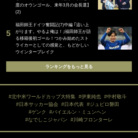
度のオウンゴール、来年3月の会長選】
(2)
福田師王ドイツ奮闘記(7)中編 ｢這い上
がります。やるよ俺は！｣福田師王が語
る移籍後初ゴール！つかみ始めたスト
ライカーとしての感覚と、もどかしい
ウインターブレイク
ランキングをもっと見る
#北中米ワールドカップ大特集
#伊東純也
#中村敬斗
#日本サッカー協会
#日本代表
#ジュビロ磐田
#ゲンク
#バイエルン・ミュンヘン
#なでしこジャパン
#川崎フロンターレ