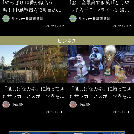
｢やっぱり10番が似合う
｢お土産最高すぎ笑｣｢どうや
男！｣中島翔哉を“3度目の獲
って入手？｣ブライトン帰還
得”ポルティモネンセが歓迎
の三笘薫、同僚に“ポケカ”を
サッカー批評編集部
サッカー批評編集部
アニメーションで背番号10
プレゼント！｢薫の笑顔見れ
2026.08.06
2026.08.06
を披露!? 過去動画も公開｢幸
てよかった｣｢大喜びのリュテ
せだね〜｣｢爽やかイケメン｣
ル可愛すぎ｣
ビジネス
「怪しげなカネ」に頼ってき
「怪しげなカネ」に頼ってき
たサッカーとスポーツ界を待
たサッカーとスポーツ界を待
つ未来(4)スポーツを「持続
つ未来(3)「ロシアン・マネ
後藤健生
後藤健生
可能」にする「真の投資」の
ー」に続く中東の「オイルマ
2022.03.16
2022.03.15
必要性
ネー」の危険性