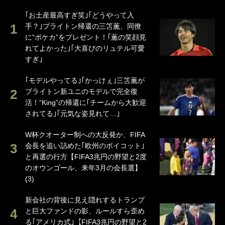
｢お土産最高すぎ笑｣｢どうやって入
手？｣ブライトン帰還の三笘薫、同僚
に“ポケカ”をプレゼント！｢薫の笑顔見
れてよかった｣｢大喜びのリュテル可愛
すぎ｣
｢モデルやってる｣｢かっけぇ｣三笘薫が
ブライトン新ユニのモデルで完全復
活！“King”の帰還に｢チームから大歓迎
されてる｣｢元気な姿見れて…｣
W杯クオーター制への大反発か、FIFA
会長を追い詰めた｢欧州のボイコット｣
と再選の行方【FIFA3兆円の野望と2度
のオウンゴール、来年3月の会長選】
(3)
新会社の背後に見え隠れするトランプ
と巨大ファンドの影、ルールすら歪め
る｢アメリカ式｣【FIFA3兆円の野望と2