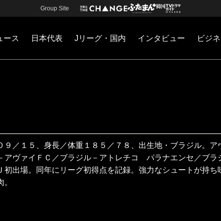
Group Site
ュース
日本代表
Jリーグ・国内
インタビュー
ビジネ
・国内
カー
ネジメント
Jリーグ・国内
戦術
注目選手
海外サッカー
監督
マネー
チームマネジメント
日本代表
０９／１５、身長／体重１８５／７８、出生地・ブラジル。ア
－アヴァイＦＣ／ブラジル－アトレチコ パラナエンセ／ブラ
Ｊ初出場。同年にリーグ初得点を記録。強力なシュートが持ち
肉。