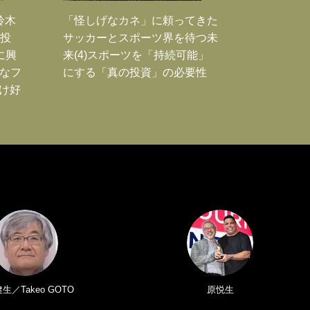
鈴木
「怪しげなカネ」に頼ってきた
枚投
サッカーとスポーツ界を待つ未
に興
来(4)スポーツを「持続可能」
大なフ
にする「真の投資」の必要性
だけ好
生／Takeo GOTO
原悦生