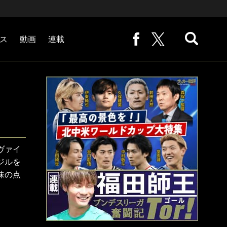
ス
動画
連載
熊崎敬の「路地から始まる処世術」
下田恒幸の「10倍面白くなるサッカー中継の見方」
サッカー批評PHOTOギャラリー「ピッチの焦点」
後藤健生の「蹴球放浪記」
原悦生PHOTOギャラリー「サッカー遠近」
「だれかに言いたくなる記録」
福田師王「ブンデスリーガ奮闘記 Tor!」
大住良之の「この世界のコーナーエリアから」
ヴァイ
ジルを
味の点