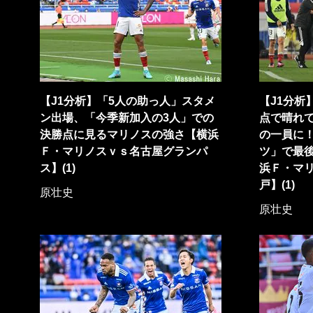
【J1分析】「5人の助っ人」スタメ
【J1分析
ン出場、「今季新加入の3人」での
点で晴れ
決勝点に見るマリノスの強さ【横浜
の一員に！
Ｆ・マリノスｖｓ名古屋グランパ
ツ」で最
ス】(1)
浜Ｆ・マ
戸】(1)
原壮史
原壮史