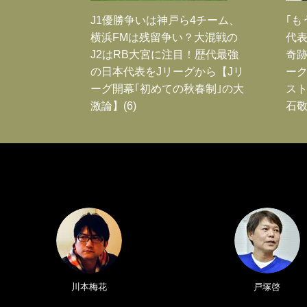
J1優勝争いは神戸ら4チーム、
｢も
横浜FMは残留争い？大混戦の
代表
J2はRB大宮に注目！歴代最強
奇
の日本代表をJリーグから【Jリ
ー
ーグ開幕｢初めての秋春制｣の大
スト
激論】(6)
石敬
川本梅花
戸塚啓