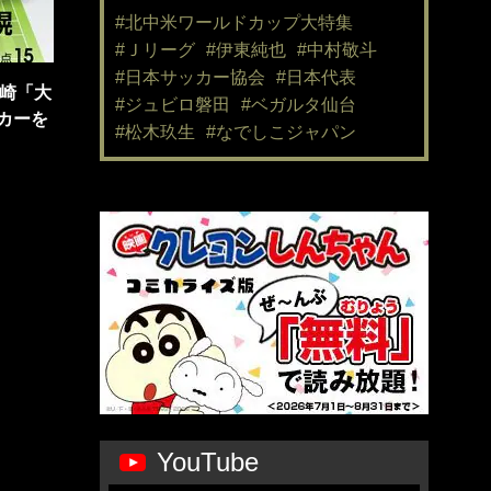
#北中米ワールドカップ大特集
#Ｊリーグ
#伊東純也
#中村敬斗
#日本サッカー協会
#日本代表
川崎「大
#ジュビロ磐田
#ベガルタ仙台
カーを
#松木玖生
#なでしこジャパン
YouTube