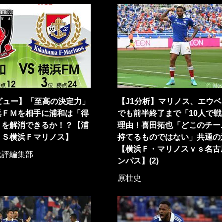
ビュー】「至高の決定力」
【J1分析】マリノス、エウ
浜ＦＭを相手に浦和は「得
でも前半終了まで「10人で
」を解消できるか！？【浦
理由！喜田拓也「どこのチー
ＶＳ横浜Ｆマリノス】
持てるものではない」共通の
【横浜Ｆ・マリノスｖｓ名古
批評編集部
ンパス】(2)
原壮史