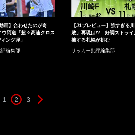
J動画】合わせたのが奇
【J1プレビュー】強すぎる
ナイウ阿道「超々高速クロス
敗」再現は!? 好調ストライ
ディング弾」
擁する札幌が挑む
批評編集部
サッカー批評編集部
1
2
3