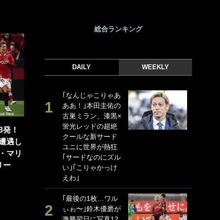
総合ランキング
DAILY
WEEKLY
｢なんじゃこりゃあ
｢
ああ！｣本田圭佑の
｢
古巣ミラン、漆黒×
ド
蛍光レッドの超絶
日
3発！
クールな新サード
ン
遭遇し
ユニに世界が熱狂
ー
・マリ
｢サードなのにズル
事
リー
い｣｢こりゃかっけ
｢
えわ｣
な
｢最後の1枚…ワル
｢
ぃゎ〜｣鈴木優磨が
w
激勝翌日に写真12
世