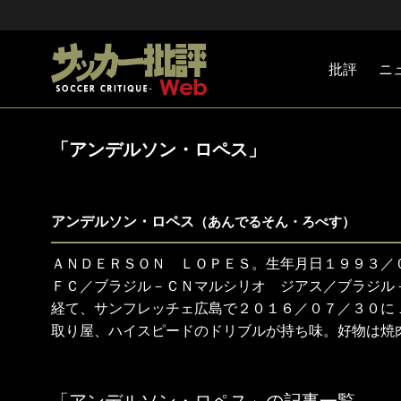
批評
ニ
Jリーグ
戦術
注目選手
海外サッ
監督
マネー
チームマ
日本代表
「アンデルソン・ロペス」
アンデルソン・ロペス
（あんでるそん・ろぺす）
ＡＮＤＥＲＳＯＮ ＬＯＰＥＳ。生年月日１９９３／
ＦＣ／ブラジル－ＣＮマルシリオ ジアス／ブラジル
経て、サンフレッチェ広島で２０１６／０７／３０に
取り屋、ハイスピードのドリブルが持ち味。好物は焼