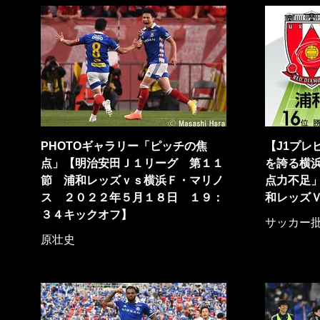
PHOTOギャラリー「ピッチの焦
【J1プレ
点」【明治安田Ｊ１リーグ 第１１
を誇る横
節 浦和レッズｖｓ横浜Ｆ・マリノ
点力不足
ス ２０２２年５月１８日 １９：
和レッズ
３４キックオフ】
サッカー
原壮史