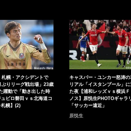
】札幌・アクシデントで
キャスパー・ユンカー怒涛の
月ぶりリーグ戦出場」23歳
リアル「イスタンブール」に
せた躍動で「動き出した時
た夜【浦和レッズｖｓ横浜Ｆ
ジュビロ磐田ｖｓ北海道コ
ノス】原悦生PHOTOギャラ
札幌】(2)
「サッカー遠近」
原悦生