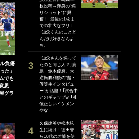
枚投稿→渾身の“煽
P
りショット”に興
G
奮！｢最後の1枚ま
｢
での壮大なフリ｣
る
｢知念くんのことど
上
んだけ好きなんよ
か
ｗ｣
｢
｢知念さんを煽って
笑
ベル負傷
たのと同じ人？｣鹿
戦
戦った」
島・鈴木優磨、大
シ
逆転勝利後の“超・
口
ムでも
優等生インタビュ
テ
意思
ー”が話題！｢試合中
全
屋グラ
とのギャップw｣｢礼
ケ
儀正しいイケメン
ぎ
やな」
｢
久保建英や松木玖
笑
生に続け！徳田誉
手
ら10代の才能を使
還