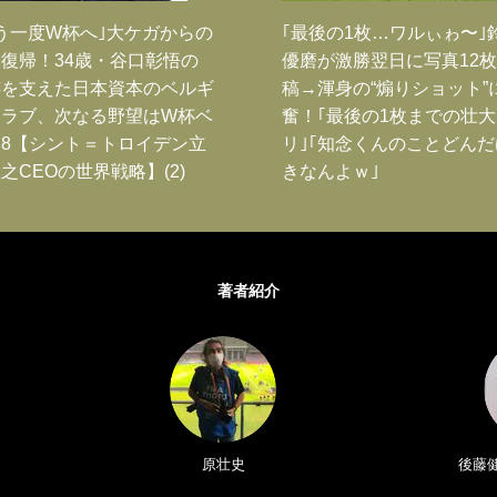
う一度W杯へ｣大ケガからの
｢最後の1枚…ワルぃゎ〜｣
復帰！34歳・谷口彰悟の
優磨が激勝翌日に写真12
跡を支えた日本資本のベルギ
稿→渾身の“煽りショット”
クラブ、次なる野望はW杯ベ
奮！｢最後の1枚までの壮
8【シント＝トロイデン立
リ｣｢知念くんのことどん
之CEOの世界戦略】(2)
きなんよｗ｣
著者紹介
原壮史
後藤健