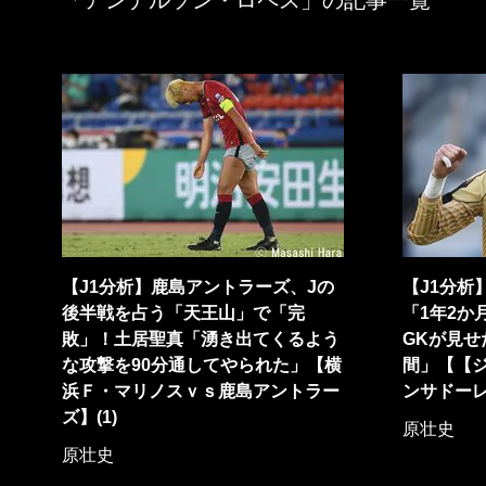
「アンデルソン・ロペス」の記事一覧
【J1分析】鹿島アントラーズ、Jの
【J1分析
後半戦を占う「天王山」で「完
「1年2か
敗」！土居聖真「湧き出てくるよう
GKが見
な攻撃を90分通してやられた」【横
間」【【
浜Ｆ・マリノスｖｓ鹿島アントラー
ンサドーレ
ズ】(1)
原壮史
原壮史