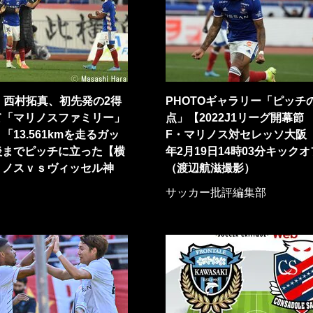
】西村拓真、初先発の2得
PHOTOギャラリー「ピッチ
て「マリノスファミリー」
点」【2022J1リーグ開幕節
「13.561kmを走るガッ
F・マリノス対セレッソ大阪 
後までピッチに立った【横
年2月19日14時03分キック
リノスｖｓヴィッセル神
（渡辺航滋撮影）
サッカー批評編集部