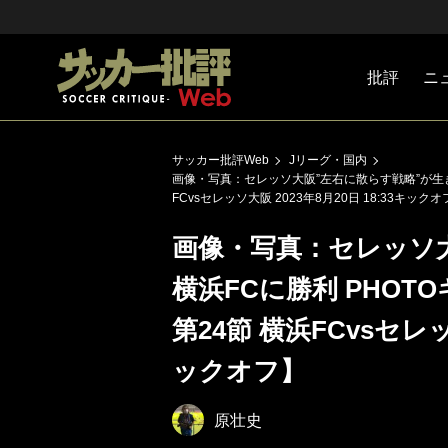
批評
ニ
Jリーグ
戦術
注目選手
海外サッ
監督
マネー
チームマ
日本代表
サッカー批評Web
Jリーグ・国内
画像・写真：セレッソ大阪”左右に散らす戦略”が生きて
FCvsセレッソ大阪 2023年8月20日 18:33キック
画像・写真：セレッソ
横浜FCに勝利 PHOT
第24節 横浜FCvsセレッソ
ックオフ】
原壮史