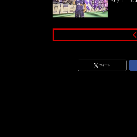
ツイート
りと勝利してみせた。
 α1使用）