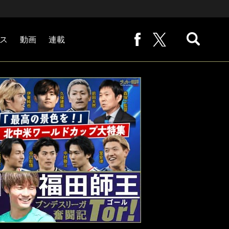
ス
動画
連載
熊崎敬の「路地から始まる処世術」
下田恒幸の「10倍面白くなるサッカー中継の見方」
サッカー批評PHOTOギャラリー「ピッチの焦点」
後藤健生の「蹴球放浪記」
原悦生PHOTOギャラリー「サッカー遠近」
「だれかに言いたくなる記録」
福田師王「ブンデスリーガ奮闘記 Tor!」
大住良之の「この世界のコーナーエリアから」