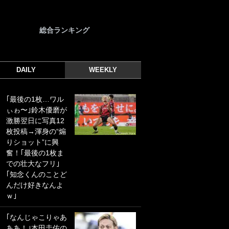
総合ランキング
DAILY
WEEKLY
｢最後の1枚…ワル
｢光の速さじゃん｣
ぃゎ〜｣鈴木優磨が
｢えっぐいミドル｣
激勝翌日に写真12
ドイツ名門移籍の
枚投稿→渾身の“煽
日本代表23歳ボラ
りショット”に興
ンチ、移籍後初ゴ
奮！｢最後の1枚ま
ールに驚愕！｢見た
での壮大なフリ｣
事ないシュートや｣
｢知念くんのことど
｢聡がどんどん遠く
んだけ好きなんよ
なっていく」
ｗ｣
｢誰が止めれんねん
｢なんじゃこりゃあ
w｣フェイエ上田綺
ああ！｣本田圭佑の
世の“神コース”弾丸