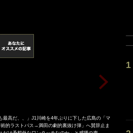
も最高だ、、」J1川崎を4年ぶりに下した広島の「マ
芸術的ラストパス→満田の劇的裏抜け弾」へ賛辞止ま
れだけ予想外なワンタッチなのか」と感嘆の声