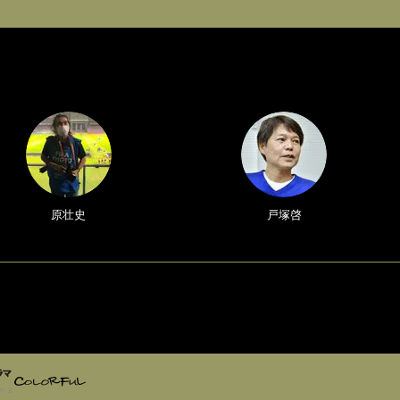
原壮史
戸塚啓