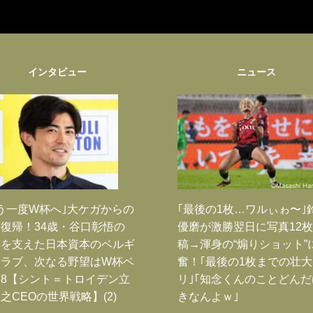
インタビュー
ニュース
う一度W杯へ｣大ケガからの
｢最後の1枚…ワルぃゎ〜｣
復帰！34歳・谷口彰悟の
優磨が激勝翌日に写真12
跡を支えた日本資本のベルギ
稿→渾身の“煽りショット”
クラブ、次なる野望はW杯ベ
奮！｢最後の1枚までの壮
8【シント＝トロイデン立
リ｣｢知念くんのことどん
之CEOの世界戦略】(2)
きなんよｗ｣