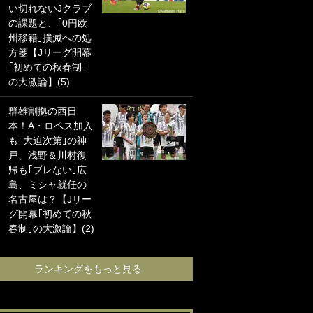
い切れないJクラブ
に“ポケカ”をプレゼ
の課題と、｢0円欧
ント！｢薫の笑顔見
州移籍｣撲滅への処
れてよかった｣｢大
方箋【Jリーグ開幕
喜びのリュテル可
｢初めての秋春制｣
愛すぎ｣
の大激論】(5)
浦和と千葉の首を
群雄割拠の西日
かしげる主力放
本！A・ロペス加入
出、柏リカルドの
も｢大迫次第｣の神
下で新加入2人が化
戸、浅野＆川村復
ける！Jリーグに必
帰も｢ブレない｣広
要な外国人選手は
島、ミシャ就任の
【Jリーグ開幕｢初
名古屋は？【Jリー
めての秋春制｣の大
グ開幕｢初めての秋
激論】(4)
春制｣の大激論】(2)
ランキングをも
ランキングをもっと見る