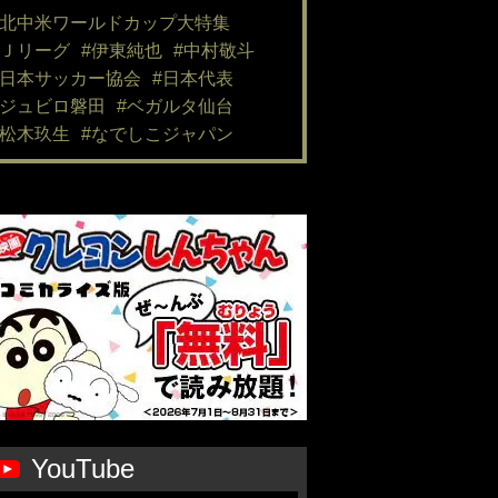
#北中米ワールドカップ大特集
#Ｊリーグ
#伊東純也
#中村敬斗
#日本サッカー協会
#日本代表
#ジュビロ磐田
#ベガルタ仙台
#松木玖生
#なでしこジャパン
YouTube