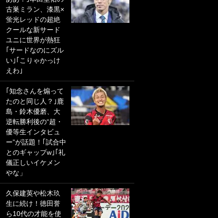
古巣ミラン、漆黒×
PKにイタリア代表
蛍光レッドの超絶
GKも成す術なし！
クールな新サード
｢ノーチャンスすぎ
ユニに世界が熱狂
るわ｣｢綺世のPKの
｢サードなのにズル
上手さは世界屈指
い｣｢こりゃかっけ
かも｣
えわ｣
｢また敬斗が魚に
｢知念さんを煽って
笑｣菅原由勢がW杯
たのと同じ人？｣鹿
戦士の夏休み秘蔵
島・鈴木優磨、大
ショット公開！ 川
逆転勝利後の“超・
口春奈と結婚のモ
優等生インタビュ
テ男も登場で｢写真
ー”が話題！｢試合中
全部楽しそう｣｢タ
とのギャップw｣｢礼
ケの水中かわいす
儀正しいイケメン
ぎる」
やな」
｢お土産最高すぎ
久保建英や松木玖
笑｣｢どうやって入
生に続け！徳田誉
手？｣ブライトン帰
ら10代の才能を使
還の三笘薫、同僚