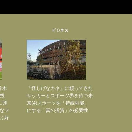
ビジネス
鈴木
「怪しげなカネ」に頼ってきた
枚投
サッカーとスポーツ界を待つ未
に興
来(4)スポーツを「持続可能」
大なフ
にする「真の投資」の必要性
だけ好