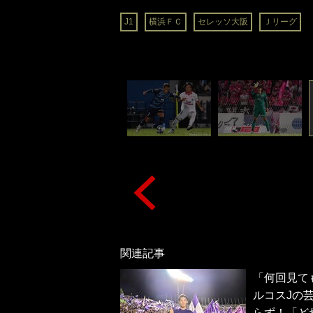
J1
横浜ＦＣ
セレッソ大阪
Ｊリーグ
関連記事
「何回見て
ルコスJの
らず！「ど