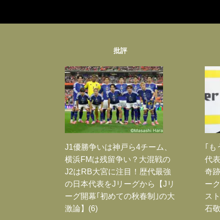
批評
J1優勝争いは神戸ら4チーム、
｢も
横浜FMは残留争い？大混戦の
代表
J2はRB大宮に注目！歴代最強
奇
の日本代表をJリーグから【Jリ
ー
ーグ開幕｢初めての秋春制｣の大
スト
激論】(6)
石敬