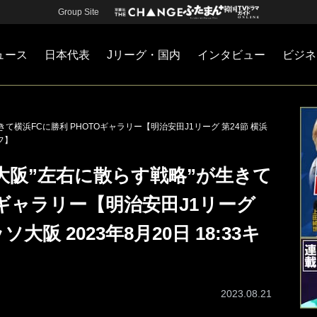
Group Site
ュース
日本代表
Jリーグ・国内
インタビュー
ビジネ
・国内
カー
ネジメント
Jリーグ・国内
戦術
注目選手
海外サッカー
監督
マネー
チームマネジメント
日本代表
横浜FCに勝利 PHOTOギャラリー【明治安田J1リーグ 第24節 横浜
オフ】
大阪”左右に散らす戦略”が生きて
Oギャラリー【明治安田J1リーグ
大阪 2023年8月20日 18:33キ
2023.08.21