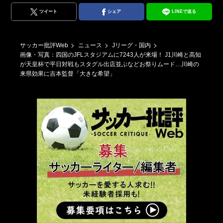
ツイート
シェア
LINEで送る
サッカー批評Web
ニュース
Jリーグ・国内
画像・写真：四国のJFLスタジアムに7243人が来場！ J1川崎と高知
が天皇杯で平日対戦もスタグル出店並ぶなどお祭りムード…川崎の
来県効果に吉本監督「大きな希望」