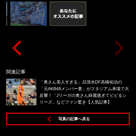
関連記事
「奥さん美人すぎる」J2清水DF高橋祐治の
「元AKB48メンバー妻」がスタジアム来場で大
反響！「Jリーガの奥さん綺麗過ぎてビビるシ
リーズ」などファン驚き【人気記事】
写真の記事へ戻る
中