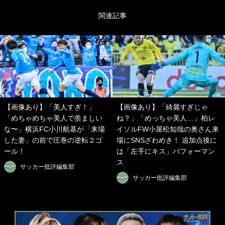
関連記事
【画像あり】「美人すぎ！」
【画像あり】「綺麗すぎじゃ
「めちゃめちゃ美人で羨ましい
ね？」「めっちゃ美人…」柏レ
な〜」横浜FC小川航基が「来場
イソルFW小屋松知哉の奥さん来
した妻」の前で圧巻の逆転２ゴ
場にSNSざわめき！ 追加点後に
ール！
は「左手にキス」パフォーマン
ス
サッカー批評編集部
サッカー批評編集部