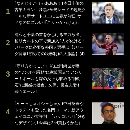
｢なんじゃこりゃあああ！｣本田圭佑の
古巣ミラン、漆黒×蛍光レッドの超絶ク
ールな新サードユニに世界が熱狂｢サー
ドなのにズルい｣｢こりゃかっけえわ｣
浦和と千葉の首をかしげる主力放出、
柏リカルドの下で新加入2人が化ける！
Jリーグに必要な外国人選手は【Jリー
グ開幕｢初めての秋春制｣の大激論】(4)
｢守り方かっこよすぎ｣上田綺世が妻
の“ワンオペ騒動”に家族写真でアンサ
ー！ボールも嫁の炎上も収める“神対
応”に新婚の板倉、久保、長友夫妻も
続々エール！
｢めーっちゃオシャじゃん｣中田英寿や
トッティも愛した名門ローマ、新アウ
ェイユニが大評判！｢カッコいい｣｢好き
なデザイン｣｢今年は2nd買おうかな｣