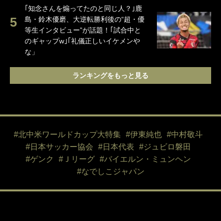
｢知念さんを煽ってたのと同じ人？｣鹿
島・鈴木優磨、大逆転勝利後の“超・優
等生インタビュー”が話題！｢試合中と
のギャップw｣｢礼儀正しいイケメンや
な」
ランキングをもっと見る
#北中米ワールドカップ大特集
#伊東純也
#中村敬斗
#日本サッカー協会
#日本代表
#ジュビロ磐田
#ゲンク
#Ｊリーグ
#バイエルン・ミュンヘン
#なでしこジャパン