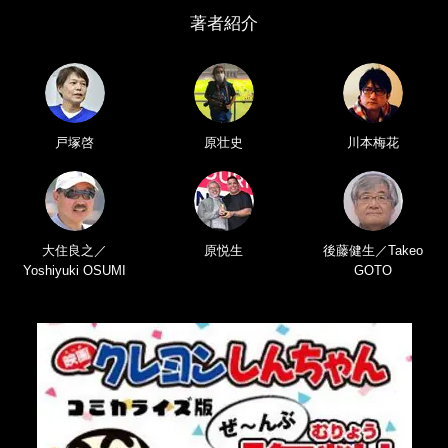
著者紹介
戸塚啓
原壮史
川本梅花
大住良之／
原悦生
後藤健生／Takeo
Yoshiyuki OSUMI
GOTO