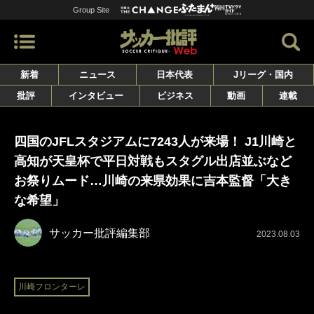
Group Site
新着
ニュース
日本代表
Jリーグ・国内
批評
インタビュー
ビジネス
動画
連載
四国のJFLスタジアムに7243人が来場！ J1川崎と
高知が天皇杯で平日対戦もスタグル出店並ぶなど
お祭りムード…川崎の来県効果に吉本監督「大き
な希望」
サッカー批評編集部
2023.08.03
川崎フロンターレ