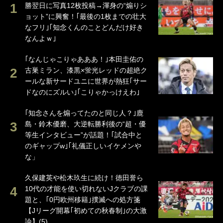
勝翌日に写真12枚投稿→渾身の“煽りシ
ョット”に興奮！｢最後の1枚までの壮大
なフリ｣｢知念くんのことどんだけ好き
なんよｗ｣
｢なんじゃこりゃあああ！｣本田圭佑の
古巣ミラン、漆黒×蛍光レッドの超絶ク
ールな新サードユニに世界が熱狂｢サー
ドなのにズルい｣｢こりゃかっけえわ｣
｢知念さんを煽ってたのと同じ人？｣鹿
島・鈴木優磨、大逆転勝利後の“超・優
等生インタビュー”が話題！｢試合中と
のギャップw｣｢礼儀正しいイケメンや
な」
久保建英や松木玖生に続け！徳田誉ら
10代の才能を使い切れないJクラブの課
題と、｢0円欧州移籍｣撲滅への処方箋
【Jリーグ開幕｢初めての秋春制｣の大激
論】(5)