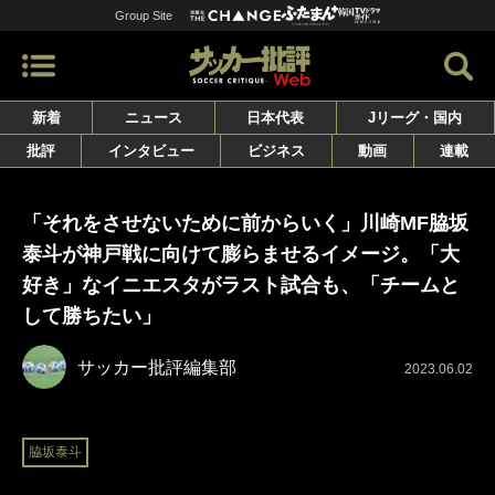
Group Site
新着
ニュース
日本代表
Jリーグ・国内
批評
インタビュー
ビジネス
動画
連載
「それをさせないために前からいく」川崎MF脇坂
泰斗が神戸戦に向けて膨らませるイメージ。「大
好き」なイニエスタがラスト試合も、「チームと
して勝ちたい」
サッカー批評編集部
2023.06.02
脇坂泰斗