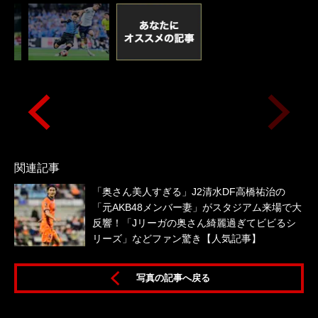
関連記事
「奥さん美人すぎる」J2清水DF高橋祐治の
「元AKB48メンバー妻」がスタジアム来場で大
反響！「Jリーガの奥さん綺麗過ぎてビビるシ
リーズ」などファン驚き【人気記事】
写真の記事へ戻る
坂泰