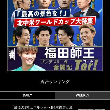
総合ランキング
DAILY
WEEKLY
｢最後の1枚…ワルぃゎ〜｣鈴木優磨が激