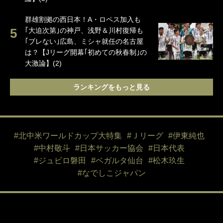
群雄割拠の西日本！A・ロペス加入も
｢大迫次第｣の神戸、浅野＆川村復帰も
｢ブレない｣広島、ミシャ就任の名古屋
は？【Jリーグ開幕｢初めての秋春制｣の
大激論】(2)
ランキングをもっと見る
#北中米ワールドカップ大特集
#Ｊリーグ
#伊東純也
#中村敬斗
#日本サッカー協会
#日本代表
#ジュビロ磐田
#ベガルタ仙台
#松木玖生
#なでしこジャパン