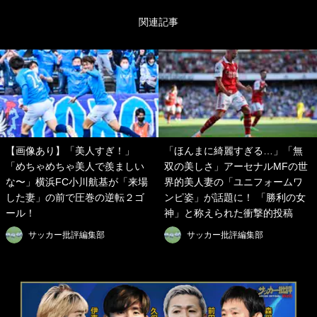
関連記事
【画像あり】「美人すぎ！」
「ほんまに綺麗すぎる…」「無
「めちゃめちゃ美人で羨ましい
双の美しさ」アーセナルMFの世
な〜」横浜FC小川航基が「来場
界的美人妻の「ユニフォームワ
した妻」の前で圧巻の逆転２ゴ
ンピ姿」が話題に！ 「勝利の女
ール！
神」と称えられた衝撃的投稿
サッカー批評編集部
サッカー批評編集部