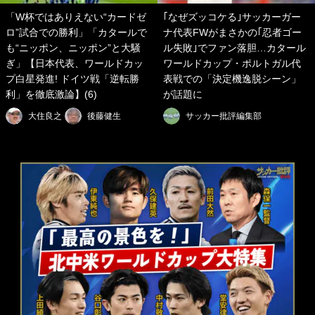
「W杯ではありえない“カードゼ
｢なぜズッコケる｣サッカーガー
ロ”試合での勝利」「カタールで
ナ代表FWがまさかの｢忍者ゴー
も“ニッポン、ニッポン”と大騒
ル失敗｣でファン落胆…カタール
ぎ」【日本代表、ワールドカッ
ワールドカップ・ポルトガル代
プ白星発進! ドイツ戦「逆転勝
表戦での「決定機逸脱シーン」
利」を徹底激論】(6)
が話題に
大住良之
後藤健生
サッカー批評編集部