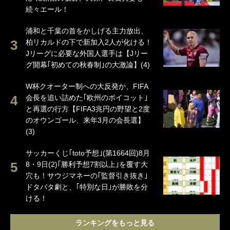
続々エール！
浦和と千葉の首をかしげる主力放出、
柏リカルドの下で新加入2人が化ける！
Jリーグに必要な外国人選手は【Jリー
グ開幕｢初めての秋春制｣の大激論】(4)
W杯クオーター制への大反発か、FIFA
会長を追い詰めた｢欧州のボイコット｣
と再選の行方【FIFA3兆円の野望と2度
のオウンゴール、来年3月の会長選】
(3)
サッカーくじ｢toto予想｣(第1664回)8月
8・9日(2)｢勝利予想7割以上｣を覆す大
穴も！サウジマネーの｢監督引き抜き｣
ドタバタ劇と、｢特別な日｣が勝敗を分
ける！
ランキングをもっと見る