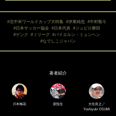
#北中米ワールドカップ大特集
#伊東純也
#中村敬斗
#日本サッカー協会
#日本代表
#ジュビロ磐田
#ゲンク
#Ｊリーグ
#バイエルン・ミュンヘン
#なでしこジャパン
著者紹介
川本梅花
原悦生
大住良之／
Yoshiyuki OSUMI