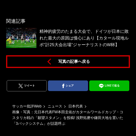
関連記事
精神的疲労のたまる大会で、ドイツが日本に敗
れた最大の原因は慢心にあり【カタール現地ル
ポ“計25大会出場”ジャーナリストのW杯】
写真の記事へ戻る
ツイート
シェア
LINEで送る
サッカー批評Web
ニュース
日本代表
画像・写真：元日本代表FW本田圭佑がカタールワールドカップ・コ
スタリカ戦の「願望スタメン」を投稿! 浅野拓磨や鎌田大地を置いた
「3バックシステム」が話題呼ぶ