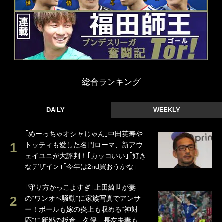
総合ランキング
DAILY
WEEKLY
｢めーっちゃオシャじゃん｣中田英寿や
トッティも愛した名門ローマ、新アウ
ェイユニが大評判！｢カッコいい｣｢好き
なデザイン｣｢今年は2nd買おうかな｣
｢守り方かっこよすぎ｣上田綺世が妻
の“ワンオペ騒動”に家族写真でアンサ
ー！ボールも嫁の炎上も収める“神対
応”に新婚の板倉、久保、長友夫妻も