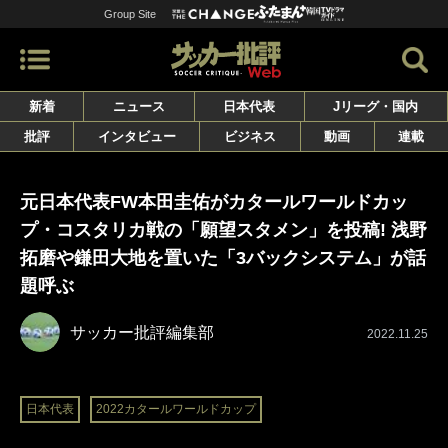
Group Site
新着
ニュース
日本代表
Jリーグ・国内
批評
インタビュー
ビジネス
動画
連載
元日本代表FW本田圭佑がカタールワールドカッ
プ・コスタリカ戦の「願望スタメン」を投稿! 浅野
拓磨や鎌田大地を置いた「3バックシステム」が話
題呼ぶ
サッカー批評編集部
2022.11.25
日本代表
2022カタールワールドカップ