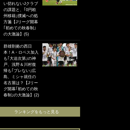
い切れないJクラブ
に“ポケカ”をプレゼ
の課題と、｢0円欧
ント！｢薫の笑顔見
州移籍｣撲滅への処
れてよかった｣｢大
方箋【Jリーグ開幕
喜びのリュテル可
｢初めての秋春制｣
愛すぎ｣
の大激論】(5)
浦和と千葉の首を
群雄割拠の西日
かしげる主力放
本！A・ロペス加入
出、柏リカルドの
も｢大迫次第｣の神
下で新加入2人が化
戸、浅野＆川村復
ける！Jリーグに必
帰も｢ブレない｣広
要な外国人選手は
島、ミシャ就任の
【Jリーグ開幕｢初
名古屋は？【Jリー
めての秋春制｣の大
グ開幕｢初めての秋
激論】(4)
春制｣の大激論】(2)
ランキングをも
ランキングをもっと見る