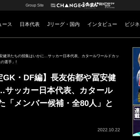
Group Site
ュース
日本代表
Jリーグ・国内
インタビュー
ビジネ
・国内
カー
ネジメント
Jリーグ・国内
戦術
注目選手
海外サッカー
監督
マネー
チームマネジメント
日本代表
冨安健洋たちの招集はいかに…サッカー日本代表、カタールワールドカッ
の選手」!
GK・DF編】長友佑都や冨安健
…サッカー日本代表、カタール
た「メンバー候補・全80人」と
2022.10.22