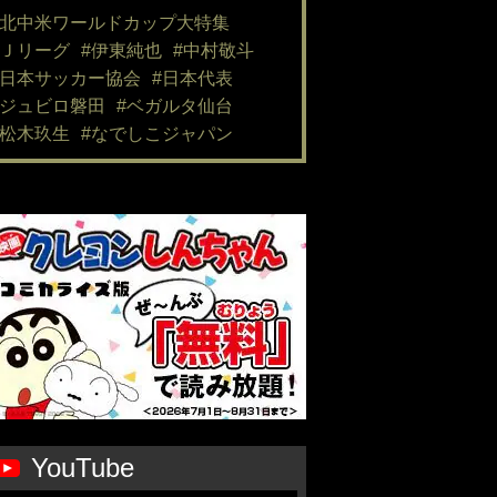
#北中米ワールドカップ大特集
#Ｊリーグ
#伊東純也
#中村敬斗
#日本サッカー協会
#日本代表
#ジュビロ磐田
#ベガルタ仙台
#松木玖生
#なでしこジャパン
YouTube