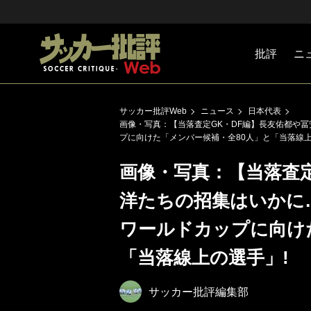
批評
ニ
Jリーグ
戦術
注目選手
海外サッ
監督
マネー
チームマ
日本代表
サッカー批評Web
ニュース
日本代表
画像・写真：【当落査定GK・DF編】長友佑都や
プに向けた「メンバー候補・全80人」と「当落線上
画像・写真：【当落査定
洋たちの招集はいかに
ワールドカップに向け
「当落線上の選手」!
サッカー批評編集部