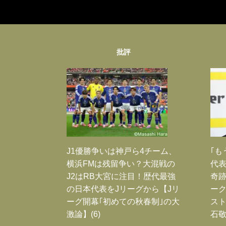
批評
J1優勝争いは神戸ら4チーム、
｢も
横浜FMは残留争い？大混戦の
代表
J2はRB大宮に注目！歴代最強
奇
の日本代表をJリーグから【Jリ
ー
ーグ開幕｢初めての秋春制｣の大
スト
激論】(6)
石敬