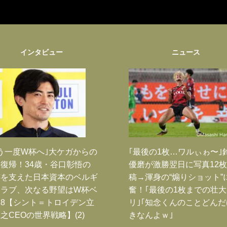
インタビュー
ニュース
う一度W杯へ｣大ケガからの
｢最後の1枚…ワルぃゎ〜｣
復帰！34歳・谷口彰悟の
優磨が激勝翌日に写真12
跡を支えた日本資本のベルギ
稿→渾身の“煽りショット”
クラブ、次なる野望はW杯ベ
奮！｢最後の1枚までの壮
8【シント＝トロイデン立
リ｣｢知念くんのことどん
之CEOの世界戦略】(2)
きなんよｗ｣