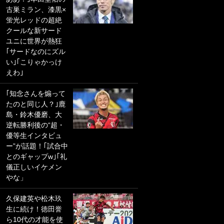
古巣ミラン、漆黒×
PKにイタリア代表
蛍光レッドの超絶
GKも成す術なし！
クールな新サード
｢ノーチャンスすぎ
ユニに世界が熱狂
るわ｣｢綺世のPKの
｢サードなのにズル
上手さは世界屈指
い｣｢こりゃかっけ
かも｣
えわ｣
｢また敬斗が魚に
｢知念さんを煽って
笑｣菅原由勢がW杯
たのと同じ人？｣鹿
戦士の夏休み秘蔵
島・鈴木優磨、大
ショット公開！ 川
逆転勝利後の“超・
口春奈と結婚のモ
優等生インタビュ
テ男も登場で｢写真
ー”が話題！｢試合中
全部楽しそう｣｢タ
とのギャップw｣｢礼
ケの水中かわいす
儀正しいイケメン
ぎる」
やな」
｢お土産最高すぎ
久保建英や松木玖
笑｣｢どうやって入
生に続け！徳田誉
手？｣ブライトン帰
ら10代の才能を使
還の三笘薫、同僚