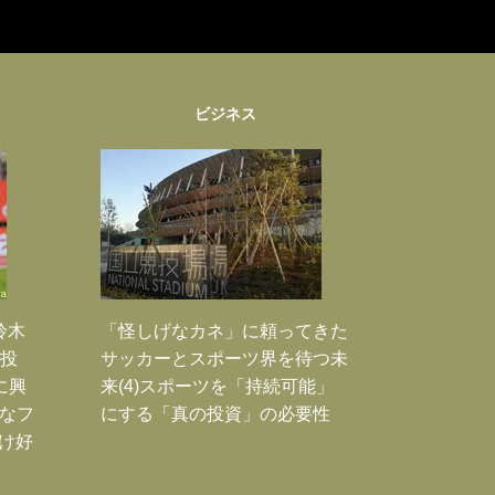
ビジネス
鈴木
「怪しげなカネ」に頼ってきた
枚投
サッカーとスポーツ界を待つ未
に興
来(4)スポーツを「持続可能」
大なフ
にする「真の投資」の必要性
だけ好