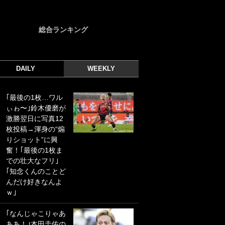
総合ランキング
DAILY
WEEKLY
｢最後の1枚…ワル
｢光の速さじゃん｣
ぃゎ〜｣鈴木優磨が
｢えっぐいミドル｣
激勝翌日に写真12
ドイツ名門移籍の
枚投稿→渾身の“煽
日本代表23歳ボラ
りショット”に興
ンチ、移籍後初ゴ
奮！｢最後の1枚ま
ールに驚愕！｢見た
での壮大なフリ｣
事ないシュートや｣
｢知念くんのことど
｢聡がどんどん遠く
んだけ好きなんよ
なっていく」
ｗ｣
｢誰が止めれんねん
｢なんじゃこりゃあ
w｣フェイエ上田綺
ああ！｣本田圭佑の
世の“神コース”弾丸