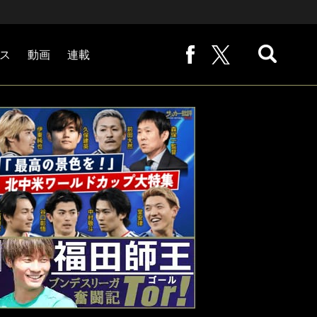
ス
動画
連載
熊崎敬の「路地から始まる処世術」
下田恒幸の「10倍面白くなるサッカー中継の見方」
サッカー批評PHOTOギャラリー「ピッチの焦点」
後藤健生の「蹴球放浪記」
原悦生PHOTOギャラリー「サッカー遠近」
「だれかに言いたくなる記録」
福田師王「ブンデスリーガ奮闘記 Tor!」
大住良之の「この世界のコーナーエリアから」