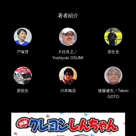
著者紹介
戸塚啓
大住良之／
原壮史
Yoshiyuki OSUMI
原悦生
川本梅花
後藤健生／Takeo
GOTO