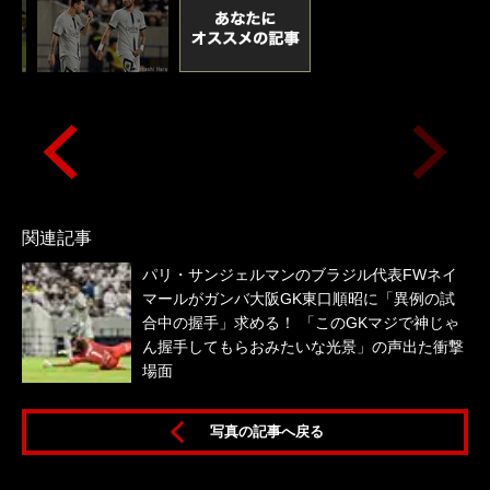
関連記事
パリ・サンジェルマンのブラジル代表FWネイ
マールがガンバ大阪GK東口順昭に「異例の試
合中の握手」求める！ 「このGKマジで神じゃ
ん握手してもらおみたいな光景」の声出た衝撃
場面
サ
写真の記事へ戻る