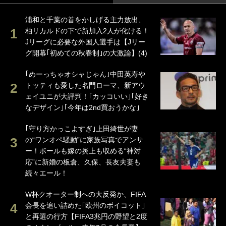
浦和と千葉の首をかしげる主力放出、
柏リカルドの下で新加入2人が化ける！
Jリーグに必要な外国人選手は【Jリー
グ開幕｢初めての秋春制｣の大激論】(4)
｢めーっちゃオシャじゃん｣中田英寿や
トッティも愛した名門ローマ、新アウ
ェイユニが大評判！｢カッコいい｣｢好き
なデザイン｣｢今年は2nd買おうかな｣
｢守り方かっこよすぎ｣上田綺世が妻
の“ワンオペ騒動”に家族写真でアンサ
ー！ボールも嫁の炎上も収める“神対
応”に新婚の板倉、久保、長友夫妻も
続々エール！
W杯クオーター制への大反発か、FIFA
会長を追い詰めた｢欧州のボイコット｣
と再選の行方【FIFA3兆円の野望と2度