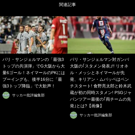
関連記事
パリ・サンジェルマンの「最強3
パリ・サンジェルマン対ガンバ
トップの共演弾」でG大阪から大
大阪の｢スタメン発表｣!! リオネ
量6ゴール！ネイマールのPKには
ル・メッシとネイマールが先
ブーイングも、後半16分に「最
発、キリアン・ムバッペはベン
強3トップ降臨」で大歓声！
チスタート! 食野亮太郎と鈴木武
蔵が初の同時スタメン! PSGジャ
サッカー批評編集部
パンツアー最後の｢両チームの先
発｣とは?【画像】
サッカー批評編集部