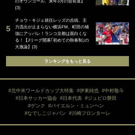
のオウンゴール、来年3月の会長選】
(3)
チョウ・キジェ就任レッズの吉凶、主
力流出が止まらない横浜FM、町田の補
強にアッパレ！ランコ京都は面白くな
る！【Jリーグ開幕｢初めての秋春制｣の
大激論】(3)
ランキングをもっと見る
#北中米ワールドカップ大特集
#伊東純也
#中村敬斗
#日本サッカー協会
#日本代表
#ジュビロ磐田
#ゲンク
#バイエルン・ミュンヘン
#なでしこジャパン
#川崎フロンターレ