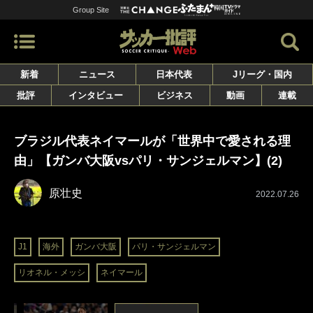
Group Site
新着
ニュース
日本代表
Jリーグ・国内
批評
インタビュー
ビジネス
動画
連載
ブラジル代表ネイマールが「世界中で愛される理
由」【ガンバ大阪vsパリ・サンジェルマン】(2)
原壮史
2022.07.26
J1
海外
ガンバ大阪
パリ・サンジェルマン
リオネル・メッシ
ネイマール