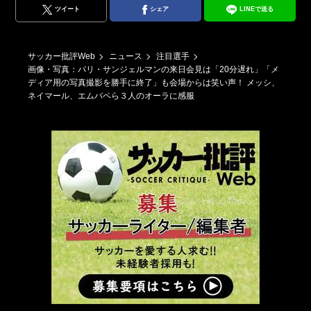
ツイート
シェア
LINEで送る
サッカー批評Web
ニュース
注目選手
画像・写真：パリ・サンジェルマンの来日会見は「20分遅れ」「メ
ディア用の写真撮影を勝手に終了」も会場からは笑い声！ メッシ、
ネイマール、エムバペら３人のオーラに感服