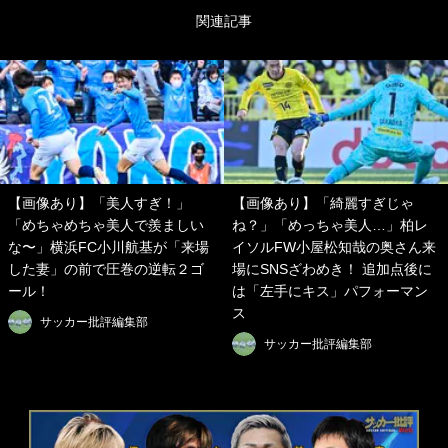
関連記事
【画像あり】「美人すぎ！」
【画像あり】「綺麗すぎじゃ
「めちゃめちゃ美人で羨ましい
ね？」「めっちゃ美人…」柏レ
な〜」横浜FC小川航基が「来場
イソルFW小屋松知哉の奥さん来
した妻」の前で圧巻の逆転２ゴ
場にSNSざわめき！ 追加点後に
ール！
は「左手にキス」パフォーマン
ス
サッカー批評編集部
サッカー批評編集部