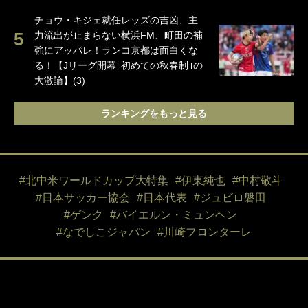
チョウ・キジェ就任レッズの吉凶、主
力流出が止まらない横浜FM、町田の補
強にアッパレ！ランコ京都は面白くな
る！【Jリーグ開幕｢初めての秋春制｣の
大激論】(3)
ランキングをもっと見る
#北中米ワールドカップ大特集
#伊東純也
#中村敬斗
#日本サッカー協会
#日本代表
#ジュビロ磐田
#ゲンク
#バイエルン・ミュンヘン
#なでしこジャパン
#川崎フロンターレ