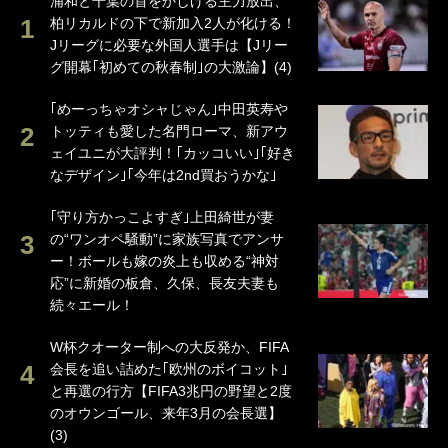
浦和と千葉の首をかしげる主力放出、
柏リカルドの下で新加入2人が化ける！
Jリーグに必要な外国人選手は【Jリー
グ開幕｢初めての秋春制｣の大激論】(4)
｢めーっちゃオシャじゃん｣中田英寿や
トッティも愛した名門ローマ、新アウ
ェイユニが大評判！｢カッコいい｣｢好き
なデザイン｣｢今年は2nd買おうかな｣
｢守り方かっこよすぎ｣上田綺世が妻
の“ワンオペ騒動”に家族写真でアンサ
ー！ボールも嫁の炎上も収める“神対
応”に新婚の板倉、久保、長友夫妻も
続々エール！
W杯クオーター制への大反発か、FIFA
会長を追い詰めた｢欧州のボイコット｣
と再選の行方【FIFA3兆円の野望と2度
のオウンゴール、来年3月の会長選】
(3)