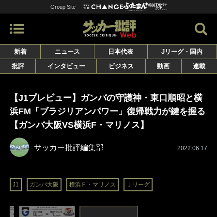
Group Site
新着
ニュース
日本代表
Jリーグ・国内
批評
インタビュー
ビジネス
動画
連載
【J1プレビュー】ガンバの守護神・東口順昭と横
浜FM「ブラジリアンパワー」復帰戦力が鍵を握る
【ガンバ大阪VS横浜F・マリノス】
サッカー批評編集部
2022.06.17
J1
ガンバ大阪
横浜Ｆ・マリノス
Ｊリーグ