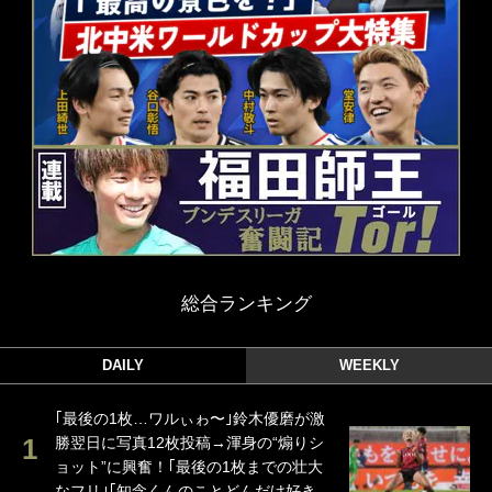
総合ランキング
DAILY
WEEKLY
｢最後の1枚…ワルぃゎ〜｣鈴木優磨が激
勝翌日に写真12枚投稿→渾身の“煽りシ
ョット”に興奮！｢最後の1枚までの壮大
なフリ｣｢知念くんのことどんだけ好き