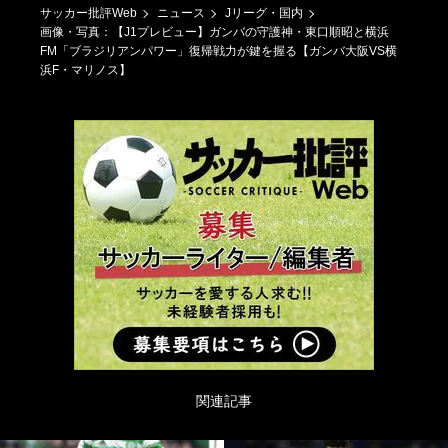
サッカー批評Web
ニュース
Jリーグ・国内
画像・写真：【J1プレビュー】ガンバの守護神・東口順昭と横浜
FM「ブラジリアンパワー」復帰戦力が鍵を握る【ガンバ大阪VS横
浜F・マリノス】
関連記事