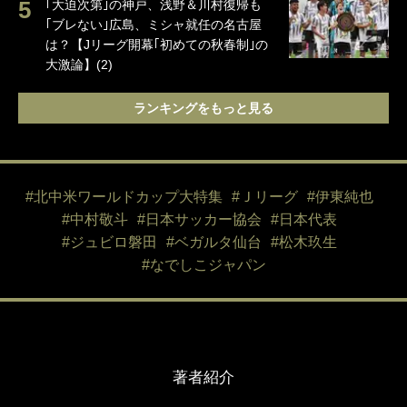
｢大迫次第｣の神戸、浅野＆川村復帰も
｢ブレない｣広島、ミシャ就任の名古屋
は？【Jリーグ開幕｢初めての秋春制｣の
大激論】(2)
ランキングをもっと見る
#北中米ワールドカップ大特集
#Ｊリーグ
#伊東純也
#中村敬斗
#日本サッカー協会
#日本代表
#ジュビロ磐田
#ベガルタ仙台
#松木玖生
#なでしこジャパン
著者紹介