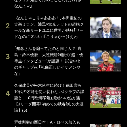
なんよｗ｣
｢なんじゃこりゃあああ！｣本田圭佑の
古巣ミラン、漆黒×蛍光レッドの超絶ク
ールな新サードユニに世界が熱狂｢サー
ドなのにズルい｣｢こりゃかっけえわ｣
｢知念さんを煽ってたのと同じ人？｣鹿
島・鈴木優磨、大逆転勝利後の“超・優
等生インタビュー”が話題！｢試合中と
のギャップw｣｢礼儀正しいイケメンや
な」
久保建英や松木玖生に続け！徳田誉ら
10代の才能を使い切れないJクラブの課
題と、｢0円欧州移籍｣撲滅への処方箋
【Jリーグ開幕｢初めての秋春制｣の大激
論】(5)
群雄割拠の西日本！A・ロペス加入も