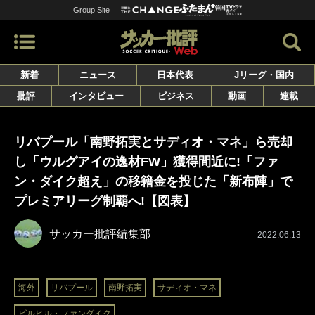
Group Site
新着
ニュース
日本代表
Jリーグ・国内
批評
インタビュー
ビジネス
動画
連載
リバプール「南野拓実とサディオ・マネ」ら売却
し「ウルグアイの逸材FW」獲得間近に!「ファ
ン・ダイク超え」の移籍金を投じた「新布陣」で
プレミアリーグ制覇へ!【図表】
サッカー批評編集部
2022.06.13
海外
リバプール
南野拓実
サディオ・マネ
ビルヒル・ファンダイク