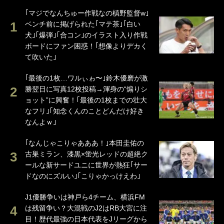
｢マジでなんちゅー作戦なの槙野監督w｣
ベンチ前に掲げられた｢マテ茶｣｢白い
犬｣｢爆弾｣｢合コン｣のイラスト入り作戦
ボードにファン困惑！｢想像よりデカく
て吹いた｣
｢最後の1枚…ワルぃゎ〜｣鈴木優磨が激
勝翌日に写真12枚投稿→渾身の“煽りシ
ョット”に興奮！｢最後の1枚までの壮大
なフリ｣｢知念くんのことどんだけ好き
なんよｗ｣
｢なんじゃこりゃあああ！｣本田圭佑の
古巣ミラン、漆黒×蛍光レッドの超絶ク
ールな新サードユニに世界が熱狂｢サー
ドなのにズルい｣｢こりゃかっけえわ｣
J1優勝争いは神戸ら4チーム、横浜FM
は残留争い？大混戦のJ2はRB大宮に注
目！歴代最強の日本代表をJリーグから