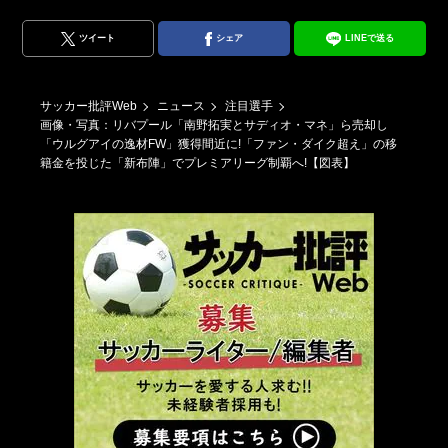
入
ツイート
シェア
LINEで送る
サッカー批評Web
ニュース
注目選手
画像・写真：リバプール「南野拓実とサディオ・マネ」ら売却し
「ウルグアイの逸材FW」獲得間近に!「ファン・ダイク超え」の移
籍金を投じた「新布陣」でプレミアリーグ制覇へ!【図表】