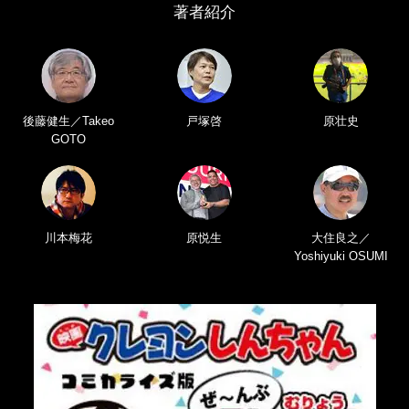
著者紹介
後藤健生／Takeo
戸塚啓
原壮史
GOTO
川本梅花
原悦生
大住良之／
Yoshiyuki OSUMI