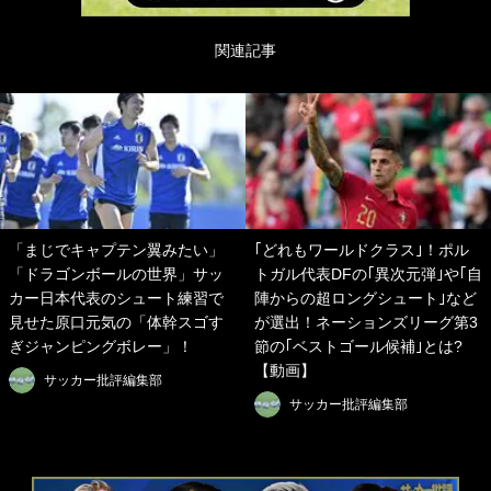
関連記事
「まじでキャプテン翼みたい」
｢どれもワールドクラス｣！ポル
「ドラゴンボールの世界」サッ
トガル代表DFの｢異次元弾｣や｢自
カー日本代表のシュート練習で
陣からの超ロングシュート｣など
見せた原口元気の「体幹スゴす
が選出！ネーションズリーグ第3
ぎジャンピングボレー」！
節の｢ベストゴール候補｣とは?
【動画】
サッカー批評編集部
サッカー批評編集部