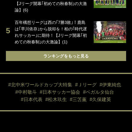
【Jリーグ開幕｢初めての秋春制｣の大激
論】(6)
百年構想リーグは西の｢7勝3敗｣！鹿島
は｢早川依存｣から脱却を！柏の｢時代遅
れサッカー｣に期待！【Jリーグ開幕｢初
めての秋春制｣の大激論】(1)
ランキングをもっと見る
#北中米ワールドカップ大特集
#Ｊリーグ
#伊東純也
#中村敬斗
#日本サッカー協会
#ベガルタ仙台
#日本代表
#松木玖生
#三笘薫
#久保建英