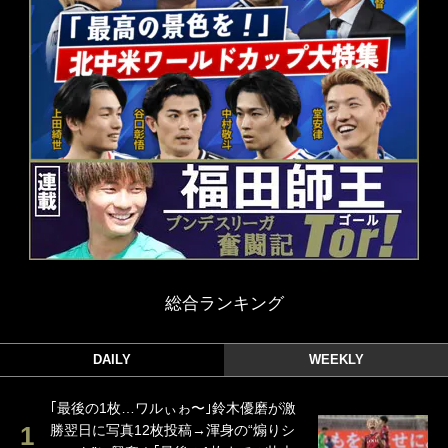
総合ランキング
DAILY
WEEKLY
｢最後の1枚…ワルぃゎ〜｣鈴木優磨が激
勝翌日に写真12枚投稿→渾身の“煽りシ