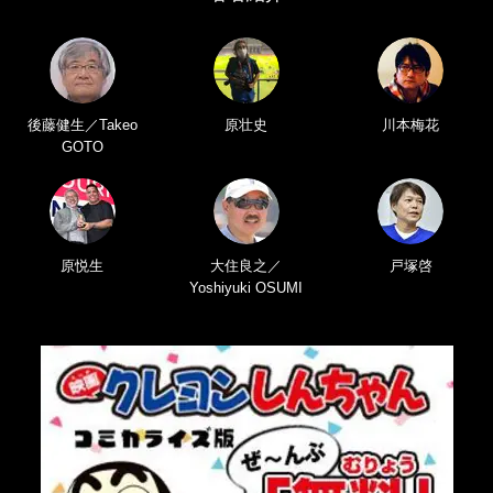
後藤健生／Takeo
原壮史
川本梅花
GOTO
原悦生
大住良之／
戸塚啓
Yoshiyuki OSUMI