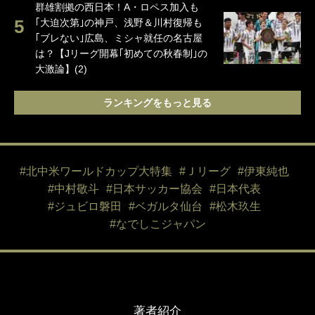
群雄割拠の西日本！A・ロペス加入も
｢大迫次第｣の神戸、浅野＆川村復帰も
｢ブレない｣広島、ミシャ就任の名古屋
は？【Jリーグ開幕｢初めての秋春制｣の
大激論】(2)
ランキングをもっと見る
#北中米ワールドカップ大特集
#Ｊリーグ
#伊東純也
#中村敬斗
#日本サッカー協会
#日本代表
#ジュビロ磐田
#ベガルタ仙台
#松木玖生
#なでしこジャパン
著者紹介