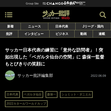
Group Site
新着
ニュース
日本代表
Jリーグ・国内
批評
インタビュー
ビジネス
動画
連載
サッカー日本代表の練習に「意外な訪問者」！突
如出現した「ベガルタ仙台の空間」に 森保一監督
もとびきりの笑顔に
サッカー批評編集部
2022.06.09
日本代表
ベガルタ仙台
森保一
シュミット・ダニエル
2022カタールワールドカップ