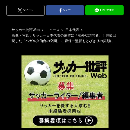
・
ツイート
シェア
LINEで送る
訪
拓也
サッカー批評Web
ニュース
日本代表
画像・写真：サッカー日本代表の練習に「意外な訪問者」！突如出
現した「ベガルタ仙台の空間」に 森保一監督もとびきりの笑顔に