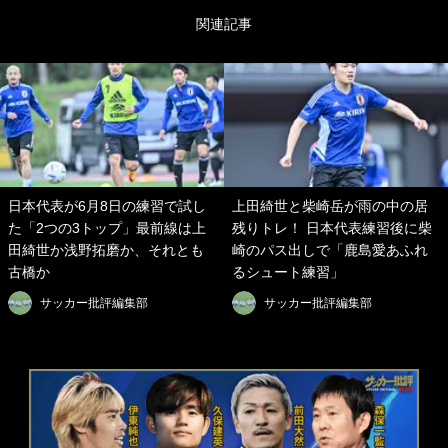
関連記事
日本代表が6月8日の練習で試し
上田綺世と柴崎岳が雨の中の居
た「2つの3トップ」最前線は上
残りトレ！ 日本代表練習後に柴
田綺世か浅野拓磨か、それとも
崎のパス出しで「鹿島愛あふれ
古橋か
るシュート練習」
サッカー批評編集部
サッカー批評編集部