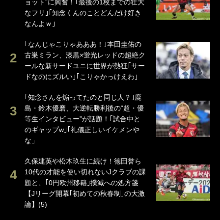
ョット”に興奮！｢最後の1枚までの壮大
なフリ｣｢知念くんのことどんだけ好き
なんよｗ｣
｢なんじゃこりゃあああ！｣本田圭佑の
古巣ミラン、漆黒×蛍光レッドの超絶ク
ールな新サードユニに世界が熱狂｢サー
ドなのにズルい｣｢こりゃかっけえわ｣
｢知念さんを煽ってたのと同じ人？｣鹿
島・鈴木優磨、大逆転勝利後の“超・優
等生インタビュー”が話題！｢試合中と
のギャップw｣｢礼儀正しいイケメンや
な」
久保建英や松木玖生に続け！徳田誉ら
10代の才能を使い切れないJクラブの課
題と、｢0円欧州移籍｣撲滅への処方箋
【Jリーグ開幕｢初めての秋春制｣の大激
論】(5)