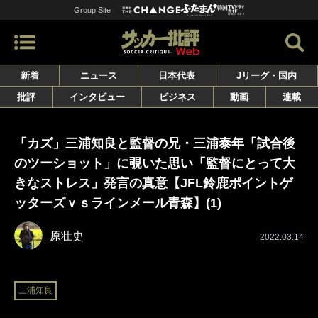
Group Site
新着
ニュース
日本代表
Jリーグ・国内
批評
インタビュー
ビジネス
動画
連載
「カズ」三浦知良と監督の兄・三浦泰年「試合後
のツーショット」に覗いた思い「監督にとって大
きなストレス」発言の真意【JFL鈴鹿ポイントゲ
ッターズｖｓラインメール青森】(1)
原壮史
2022.03.14
三浦知良