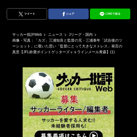
ツイート
シェア
LINEで送る
サッカー批評Web
ニュース
Jリーグ・国内
画像・写真：「カズ」三浦知良と監督の兄・三浦泰年「試合後のツ
ーショット」に覗いた思い「監督にとって大きなストレス」発言の
真意【JFL鈴鹿ポイントゲッターズｖｓラインメール青森】(1)