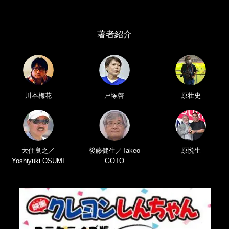
著者紹介
川本梅花
戸塚啓
原壮史
大住良之／
後藤健生／Takeo
原悦生
Yoshiyuki OSUMI
GOTO