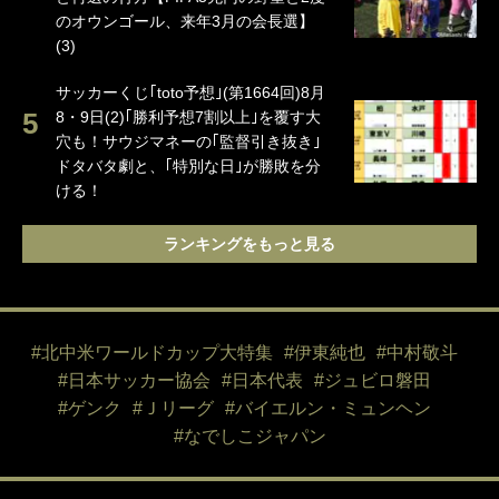
のオウンゴール、来年3月の会長選】
(3)
サッカーくじ｢toto予想｣(第1664回)8月
8・9日(2)｢勝利予想7割以上｣を覆す大
穴も！サウジマネーの｢監督引き抜き｣
ドタバタ劇と、｢特別な日｣が勝敗を分
ける！
ランキングをもっと見る
#北中米ワールドカップ大特集
#伊東純也
#中村敬斗
#日本サッカー協会
#日本代表
#ジュビロ磐田
#ゲンク
#Ｊリーグ
#バイエルン・ミュンヘン
#なでしこジャパン