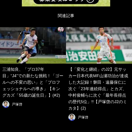
関連記事
三浦知良、「プロ37年
【「変化と継続」のJ2】元サッ
目」“J4”での新たな挑戦！「ゴー
カー日本代表MF山瀬功治が達成
ルへの不変の思い」と「プロフ
した大記録！磐田・遠藤保仁に
ェッショナルへの導き」【キン
次ぐ「23年連続得点」とカズ、
グカズ「55歳の誕生日」】(#2)
中村俊輔らに次ぐ「最年長得点
の歴代5位」!!【戸塚啓のJ2のミ
戸塚啓
カタ】(2)
戸塚啓