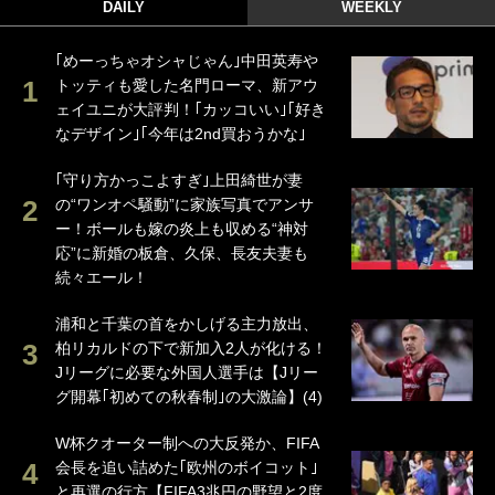
DAILY
WEEKLY
｢めーっちゃオシャじゃん｣中田英寿や
トッティも愛した名門ローマ、新アウ
ェイユニが大評判！｢カッコいい｣｢好き
なデザイン｣｢今年は2nd買おうかな｣
｢守り方かっこよすぎ｣上田綺世が妻
の“ワンオペ騒動”に家族写真でアンサ
ー！ボールも嫁の炎上も収める“神対
応”に新婚の板倉、久保、長友夫妻も
続々エール！
浦和と千葉の首をかしげる主力放出、
柏リカルドの下で新加入2人が化ける！
Jリーグに必要な外国人選手は【Jリー
グ開幕｢初めての秋春制｣の大激論】(4)
W杯クオーター制への大反発か、FIFA
会長を追い詰めた｢欧州のボイコット｣
と再選の行方【FIFA3兆円の野望と2度