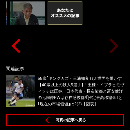
関連記事
55歳｢キングカズ・三浦知良｣も!!世界を驚かす
【40歳以上の鉄人5選手】!!王様・イブラヒモヴ
ィッチは圧巻、日本代表・長友佑都と冨安健洋
の元同僚FWは存在感抜群!｢推定最高移籍金｣と
｢現在の市場価値｣は?(2)【図表】
ー
写真の記事へ戻る