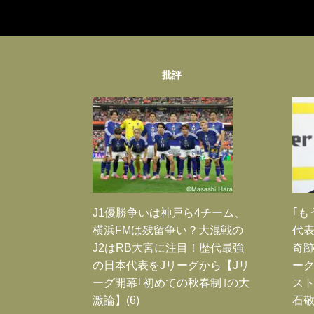
批評
J1優勝争いは神戸ら4チーム、
｢も
横浜FMは残留争い？大混戦の
代表
J2はRB大宮に注目！歴代最強
奇
の日本代表をJリーグから【Jリ
ー
ーグ開幕｢初めての秋春制｣の大
スト
激論】(6)
石敬