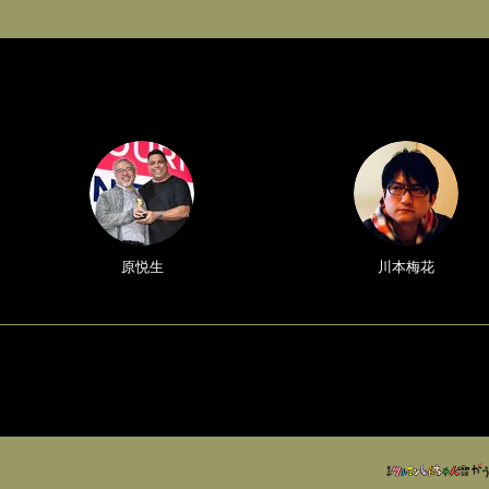
原悦生
川本梅花