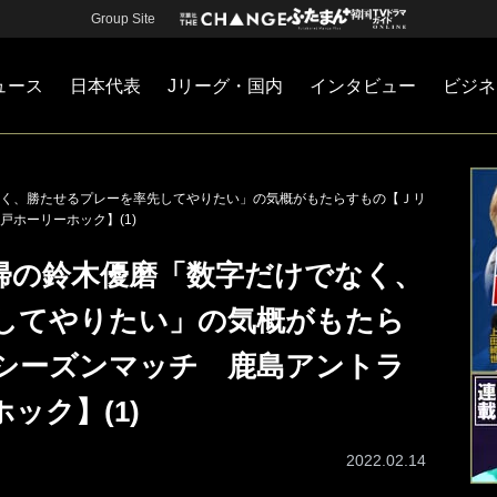
Group Site
ュース
日本代表
Jリーグ・国内
インタビュー
ビジネ
・国内
カー
ネジメント
Jリーグ・国内
戦術
注目選手
海外サッカー
監督
マネー
チームマネジメント
日本代表
く、勝たせるプレーを率先してやりたい」の気概がもたらすもの【Ｊリ
ホーリーホック】(1)
帰の鈴木優磨「数字だけでなく、
してやりたい」の気概がもたら
シーズンマッチ 鹿島アントラ
ック】(1)
2022.02.14