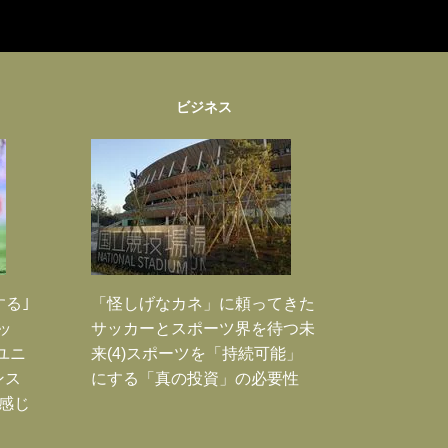
ビジネス
する｣
「怪しげなカネ」に頼ってきた
ッ
サッカーとスポーツ界を待つ未
ユニ
来(4)スポーツを「持続可能」
ンス
にする「真の投資」の必要性
感じ