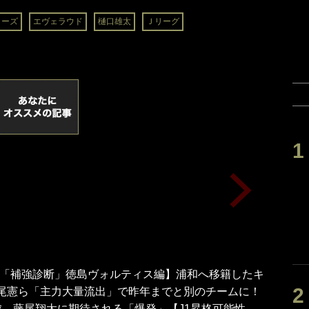
ラーズ
エヴェラウド
樋口雄太
Ｊリーグ
年J2「補強診断」徳島ヴォルティス編】浦和へ移籍したキ
尾憲ら「主力大量流出」で昨年までと別のチームに！
成、藤尾翔太に期待される「爆発」【J1昇格可能性