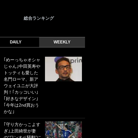
総合ランキング
DAILY
WEEKLY
｢めーっちゃオシャ
｢光の速さじゃん｣
じゃん｣中田英寿や
｢えっぐいミドル｣
トッティも愛した
ドイツ名門移籍の
名門ローマ、新ア
日本代表23歳ボラ
ウェイユニが大評
ンチ、移籍後初ゴ
判！｢カッコいい｣
ールに驚愕！｢見た
｢好きなデザイン｣
事ないシュートや｣
｢今年は2nd買おう
｢聡がどんどん遠く
かな｣
なっていく」
｢守り方かっこよす
｢誰が止めれんねん
ぎ｣上田綺世が妻
w｣フェイエ上田綺
の“ワンオペ騒動”に
世の“神コース”弾丸