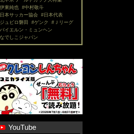
#伊東純也
#中村敬斗
#日本サッカー協会
#日本代表
#ジュビロ磐田
#ゲンク
#Ｊリーグ
#バイエルン・ミュンヘン
#なでしこジャパン
YouTube