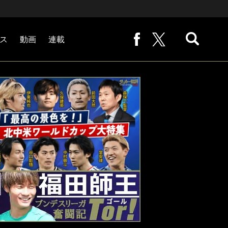
ス
動画
連載
熊崎敬の「路地から始まる処世術」
下田恒幸の「10倍面白くなるサッカー中継の見方」
サッカー批評PHOTOギャラリー「ピッチの焦点」
後藤健生の「蹴球放浪記」
原悦生PHOTOギャラリー「サッカー遠近」
「だれかに言いたくなる記録」
福田師王「ブンデスリーガ奮闘記 Tor!」
大住良之の「この世界のコーナーエリアから」