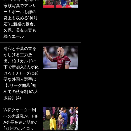
家族写真でアンサ
PKにイタリア代表
ー！ボールも嫁の
GKも成す術なし！
炎上も収める“神対
｢ノーチャンスすぎ
応”に新婚の板倉、
るわ｣｢綺世のPKの
久保、長友夫妻も
上手さは世界屈指
続々エール！
かも｣
浦和と千葉の首を
｢また敬斗が魚に
かしげる主力放
笑｣菅原由勢がW杯
出、柏リカルドの
戦士の夏休み秘蔵
下で新加入2人が化
ショット公開！ 川
ける！Jリーグに必
口春奈と結婚のモ
要な外国人選手は
テ男も登場で｢写真
【Jリーグ開幕｢初
全部楽しそう｣｢タ
めての秋春制｣の大
ケの水中かわいす
激論】(4)
ぎる」
W杯クオーター制
｢セカンドで決まり
への大反発か、FIF
だな｣19歳の日本代
A会長を追い詰めた
表MFが加入したス
｢欧州のボイコッ
ペイン名門、“地中