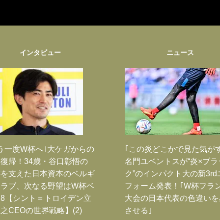
インタビュー
ニュース
う一度W杯へ｣大ケガからの
｢この炎どこかで見た気が
復帰！34歳・谷口彰悟の
名門ユベントスが“炎×ブラ
跡を支えた日本資本のベルギ
ク”のインパクト大の新3rd
クラブ、次なる野望はW杯ベ
フォーム発表！｢W杯フラ
8【シント＝トロイデン立
大会の日本代表の色違いを
之CEOの世界戦略】(2)
させる｣