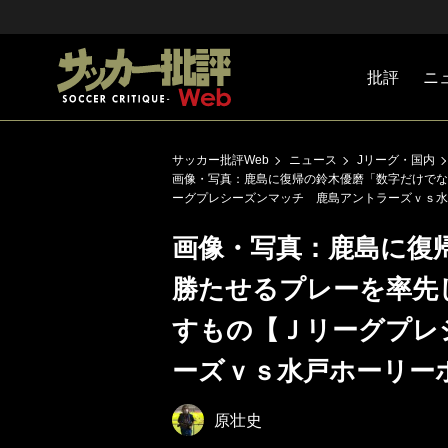
批評
ニ
Jリーグ
戦術
注目選手
海外サッ
監督
マネー
チームマ
日本代表
サッカー批評Web
ニュース
Jリーグ・国内
画像・写真：鹿島に復帰の鈴木優磨「数字だけでな
ーグプレシーズンマッチ 鹿島アントラーズｖｓ水戸
画像・写真：鹿島に復
勝たせるプレーを率先
すもの【Ｊリーグプレ
ーズｖｓ水戸ホーリーホ
原壮史