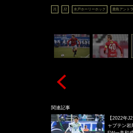
J1
J2
水戸ホーリーホック
鹿島アント
関連記事
【2022
ャプテン岩
FW一美和