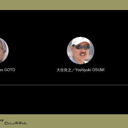
o GOTO
大住良之／Yoshiyuki OSUMI