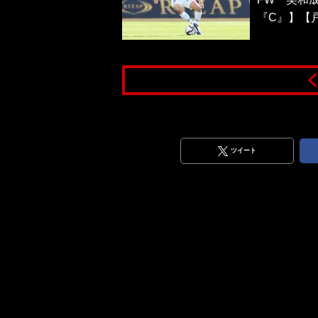
『C』】【
ツイート
ラーズ対水戸ホーリーホ