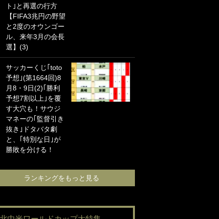
ト｣と再選の行方
海の夕日”新アウェ
【FIFA3兆円の野望
イユニに大反響｢か
と2度のオウンゴー
っこよすぎ｣｢革新
ル、来年3月の会長
的｣｢ソソられる！｣
選】(3)
｢お土産最高すぎ
サッカーくじ｢toto
笑｣｢どうやって入
予想｣(第1664回)8
手？｣ブライトン帰
月8・9日(2)｢勝利
還の三笘薫、同僚
予想7割以上｣を覆
に“ポケカ”をプレゼ
す大穴も！サウジ
ント！｢薫の笑顔見
マネーの｢監督引き
れてよかった｣｢大
抜き｣ドタバタ劇
喜びのリュテル可
と、｢特別な日｣が
愛すぎ｣
勝敗を分ける！
ランキングをも
ランキングをもっと見る
#北中米ワールドカップ大特集