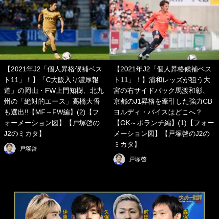
【2021年J2「個人昇格候補ベス
【2021年J2「個人昇格候補ベス
ト11」！】「C大阪入り濃厚報
ト11」！】浦和レッズが狙う大
道」の岡山・FW上門知樹、北九
宮の右サイドバック馬渡和彰、
州の「絶対的エース」高橋大悟
京都のJ1昇格を牽引した強力CB
も選出!!【MF～FW編】(2)【フ
ヨルディ・バイスはどこへ？
ォーメーション図】【戸塚啓の
【GK～ボランチ編】(1)【フォー
J2のミカタ】
メーション図】【戸塚啓のJ2の
ミカタ】
戸塚啓
戸塚啓