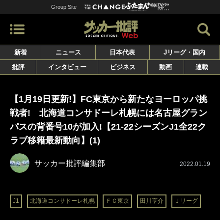
Group Site
新着
ニュース
日本代表
Jリーグ・国内
批評
インタビュー
ビジネス
動画
連載
【1月19日更新!】FC東京から新たなヨーロッパ挑
戦者! 北海道コンサドーレ札幌には名古屋グラン
パスの背番号10が加入!【21-22シーズンJ1全22ク
ラブ移籍最新動向】(1)
サッカー批評編集部
2022.01.19
J1
北海道コンサドーレ札幌
ＦＣ東京
田川亨介
Ｊリーグ