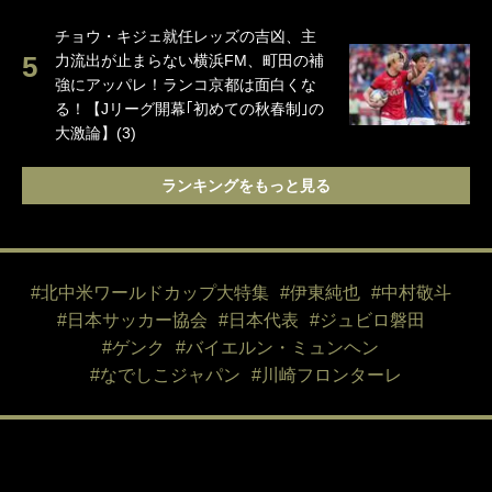
チョウ・キジェ就任レッズの吉凶、主
力流出が止まらない横浜FM、町田の補
強にアッパレ！ランコ京都は面白くな
る！【Jリーグ開幕｢初めての秋春制｣の
大激論】(3)
ランキングをもっと見る
#北中米ワールドカップ大特集
#伊東純也
#中村敬斗
#日本サッカー協会
#日本代表
#ジュビロ磐田
#ゲンク
#バイエルン・ミュンヘン
#なでしこジャパン
#川崎フロンターレ