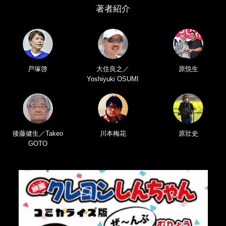
著者紹介
戸塚啓
大住良之／
原悦生
Yoshiyuki OSUMI
後藤健生／Takeo
川本梅花
原壮史
GOTO