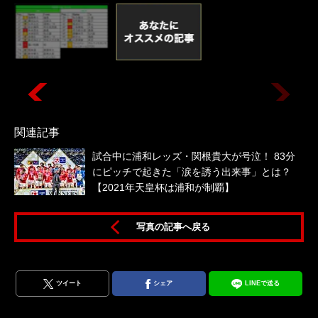
関連記事
試合中に浦和レッズ・関根貴大が号泣！ 83分
にピッチで起きた「涙を誘う出来事」とは？
【2021年天皇杯は浦和が制覇】
写真の記事へ戻る
ツイート
シェア
LINEで送る