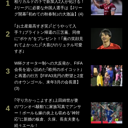
柏リカルドの下で新加入2人が化ける！
Jリーグに必要な外国人選手は【Jリー
グ開幕｢初めての秋春制｣の大激論】(4)
｢お土産最高すぎ笑｣｢どうやって入
手？｣ブライトン帰還の三笘薫、同僚
に“ポケカ”をプレゼント！｢薫の笑顔見
れてよかった｣｢大喜びのリュテル可愛
すぎ｣
W杯クオーター制への大反発か、FIFA
会長を追い詰めた｢欧州のボイコット｣
と再選の行方【FIFA3兆円の野望と2度
のオウンゴール、来年3月の会長選】
(3)
｢守り方かっこよすぎ｣上田綺世が妻
の“ワンオペ騒動”に家族写真でアンサ
ー！ボールも嫁の炎上も収める“神対
応”に新婚の板倉、久保、長友夫妻も
続々エール！