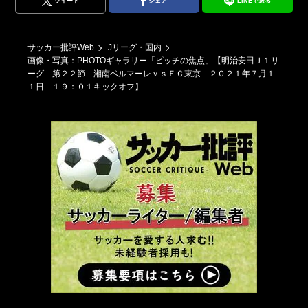
ツイート
シェア
LINEで送る
サッカー批評Web
Jリーグ・国内
画像・写真：PHOTOギャラリー「ピッチの焦点」【明治安田Ｊ１リ
ーグ 第２２節 湘南ベルマーレｖｓＦＣ東京 ２０２１年７月１
１日 １９：０１キックオフ】