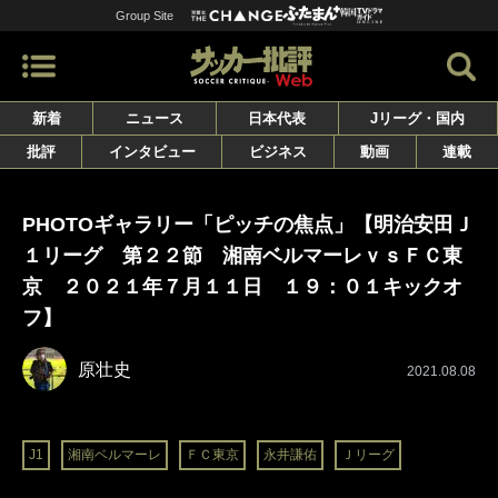
Group Site
新着
ニュース
日本代表
Jリーグ・国内
批評
インタビュー
ビジネス
動画
連載
PHOTOギャラリー「ピッチの焦点」【明治安田Ｊ
１リーグ 第２２節 湘南ベルマーレｖｓＦＣ東
京 ２０２１年７月１１日 １９：０１キックオ
フ】
原壮史
2021.08.08
J1
湘南ベルマーレ
ＦＣ東京
永井謙佑
Ｊリーグ