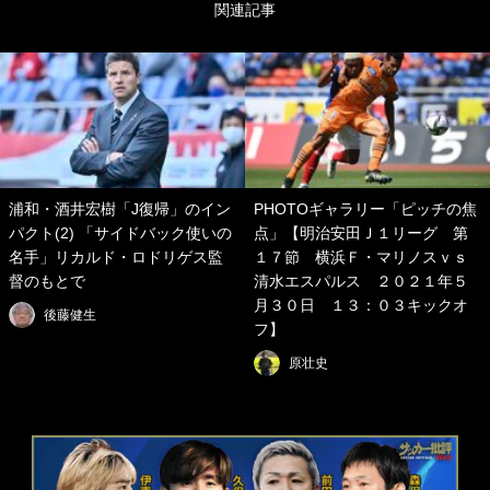
関連記事
浦和・酒井宏樹「J復帰」のイン
PHOTOギャラリー「ピッチの焦
パクト(2) 「サイドバック使いの
点」【明治安田Ｊ１リーグ 第
名手」リカルド・ロドリゲス監
１７節 横浜Ｆ・マリノスｖｓ
督のもとで
清水エスパルス ２０２１年５
月３０日 １３：０３キックオ
後藤健生
フ】
原壮史