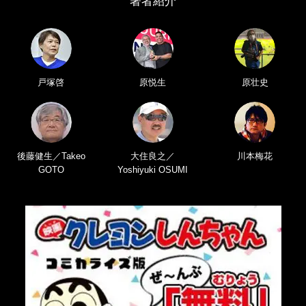
著者紹介
戸塚啓
原悦生
原壮史
後藤健生／Takeo
大住良之／
川本梅花
GOTO
Yoshiyuki OSUMI