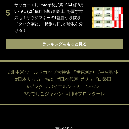
サッカーくじ｢toto予想｣(第1664回)8月
8・9日(2)｢勝利予想7割以上｣を覆す大
穴も！サウジマネーの｢監督引き抜き｣
ドタバタ劇と、｢特別な日｣が勝敗を分
ける！
ランキングをもっと見る
#北中米ワールドカップ大特集
#伊東純也
#中村敬斗
#日本サッカー協会
#日本代表
#ジュビロ磐田
#ゲンク
#バイエルン・ミュンヘン
#なでしこジャパン
#川崎フロンターレ