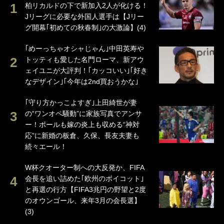
柏リカルドの下で新加入2人が化ける！
Jリーグに必要な外国人選手は【Jリー
グ開幕｢初めての秋春制｣の大激論】(4)
｢めーっちゃオシャじゃん｣中田英寿や
トッティも愛した名門ローマ、新アウ
ェイユニが大評判！｢カッコいい｣｢好き
なデザイン｣｢今年は2nd買おうかな｣
｢守り方かっこよすぎ｣上田綺世が妻
の“ワンオペ騒動”に家族写真でアンサ
ー！ボールも嫁の炎上も収める“神対
応”に新婚の板倉、久保、長友夫妻も
続々エール！
W杯クオーター制への大反発か、FIFA
会長を追い詰めた｢欧州のボイコット｣
と再選の行方【FIFA3兆円の野望と2度
のオウンゴール、来年3月の会長選】
(3)