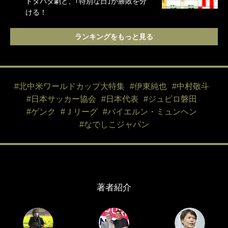
ドタバタ劇と、｢特別な日｣が勝敗を分
ける！
ランキングをもっと見る
#北中米ワールドカップ大特集
#伊東純也
#中村敬斗
#日本サッカー協会
#日本代表
#ジュビロ磐田
#ゲンク
#Ｊリーグ
#バイエルン・ミュンヘン
#なでしこジャパン
著者紹介