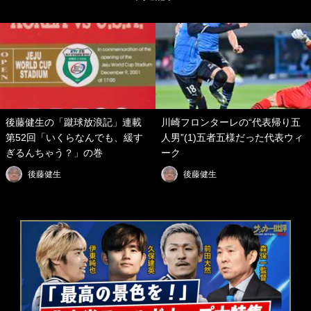
後藤健生の「蹴球放浪記」連載
川崎フロンターレの“代表帰り五
第52回「いくらなんでも、緩す
人男”(1)五者五様だった代表ウィ
ぎるんちゃう？」の巻
ーク
後藤健生
後藤健生