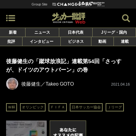
Group Site
新着
ニュース
日本代表
Jリーグ・国内
批評
インタビュー
ビジネス
動画
連載
後藤健生の「蹴球放浪記」連載第54回「さっす
が、ドイツのアウトバーン」の巻
後藤健生／Takeo GOTO
2021.04.16
Ｗ杯
オリンピック
ＦＩＦＡ
日本サッカー協会
Ｊリーグ