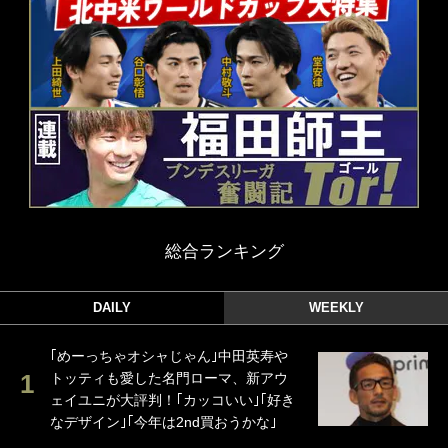
総合ランキング
DAILY
WEEKLY
｢めーっちゃオシャじゃん｣中田英寿や
トッティも愛した名門ローマ、新アウ
ェイユニが大評判！｢カッコいい｣｢好き
なデザイン｣｢今年は2nd買おうかな｣