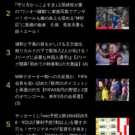
｢守り方かっこよすぎ｣上田綺世が妻
の“ワンオペ騒動”に家族写真でアンサ
ー！ボールも嫁の炎上も収める“神対
応”に新婚の板倉、久保、長友夫妻も
続々エール！
浦和と千葉の首をかしげる主力放出、
柏リカルドの下で新加入2人が化ける！
Jリーグに必要な外国人選手は【Jリー
グ開幕｢初めての秋春制｣の大激論】(4)
W杯クオーター制への大反発か、FIFA
会長を追い詰めた｢欧州のボイコット｣
と再選の行方【FIFA3兆円の野望と2度
のオウンゴール、来年3月の会長選】
(3)
サッカーくじ｢toto予想｣(第1664回)8月
8・9日(2)｢勝利予想7割以上｣を覆す大
穴も！サウジマネーの｢監督引き抜き｣